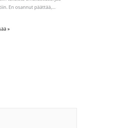
iin. En osannut päättää,…
sää »