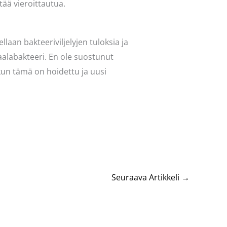
tää vieroittautua.
laan bakteeriviljelyjen tuloksia ja
iraalabakteeri. En ole suostunut
 kun tämä on hoidettu ja uusi
Seuraava Artikkeli
→