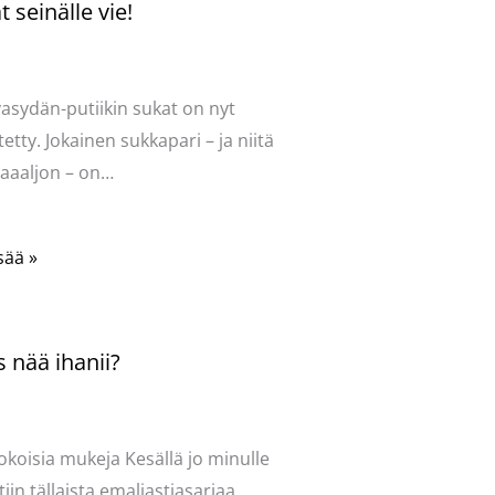
 seinälle vie!
ntoi
/
Uncategorized
/ Kirjoittaja
vasydän
vasydän-putiikin sukat on nyt
tetty. Jokainen sukkapari – ja niitä
aaaljon – on…
sää »
 nää ihanii?
ntoi
/
Uncategorized
/ Kirjoittaja
vasydän
okoisia mukeja Kesällä jo minulle
tiin tällaista emaliastiasarjaa