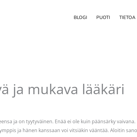
BLOGI
PUOTI
TIETOA
ä ja mukava lääkäri
ittaja
Pellavasydän
nsa ja on tyytyväinen. Enää ei ole kuin päänsärky vaivana. 
mppis ja hänen kanssaan voi vitsiäkin vääntää. Aloitin sano