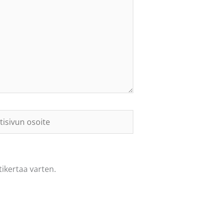
sivun
te
ikertaa varten.