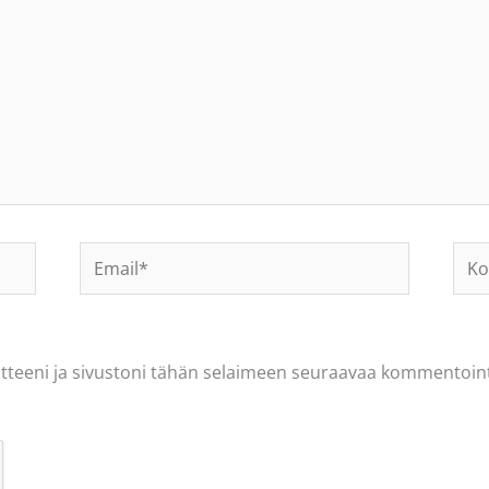
Email*
Koti
osoi
tteeni ja sivustoni tähän selaimeen seuraavaa kommentoint