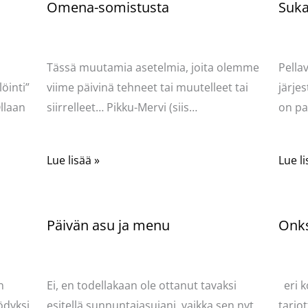
Omena-somistusta
Sukat
Kommentoi
/
Uncategorized
/ Kirjoittaja
Komme
Pellavasydän
Pella
Tässä muutamia asetelmia, joita olemme
Pella
öinti”
viime päivinä tehneet tai muutelleet tai
järjes
llaan
siirrelleet… Pikku-Mervi (siis…
on pa
Lue lisää »
Lue li
Päivän asu ja menu
Onks
Kommentoi
/
Uncategorized
/ Kirjoittaja
Komme
Pellavasydän
Pella
n
Ei, en todellakaan ole ottanut tavaksi
eri k
ödyksi
esitellä sunnuntaiasujani, vaikka sen nyt
tarjot