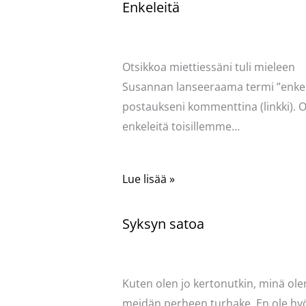
Enkeleitä
Kommentoi
/
Uncategorized
/ Kirjoittaja
Pellavasydän
Otsikkoa miettiessäni tuli mieleen
Susannan lanseeraama termi ”enkel
postaukseni kommenttina (linkki). O
enkeleitä toisillemme…
Lue lisää »
Syksyn satoa
Kommentoi
/
Uncategorized
/ Kirjoittaja
Pellavasydän
Kuten olen jo kertonutkin, minä ole
meidän perheen turhake. En ole hy