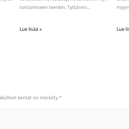
toistamiseen teenkin. Tyttäreni…
myynt
Lue lisää »
Lue li
akolliset kentät on merkitty
*