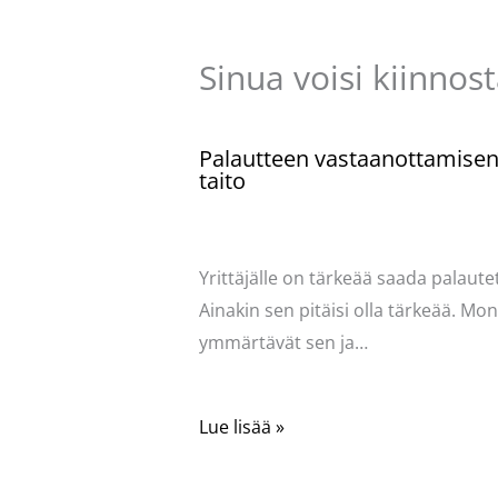
Sinua voisi kiinnos
Palautteen vastaanottamise
taito
Kommentoi
/
Uncategorized
/ Kirjoittaja
Pellavasydän
Yrittäjälle on tärkeää saada palautet
Ainakin sen pitäisi olla tärkeää. Mo
ymmärtävät sen ja…
Lue lisää »