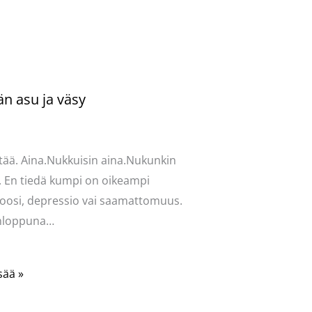
än asu ja väsy
ntoi
/
Uncategorized
/ Kirjoittaja
vasydän
tää. Aina.Nukkuisin aina.Nukunkin
. En tiedä kumpi on oikeampi
oosi, depressio vai saamattomuus.
onloppuna…
sää »