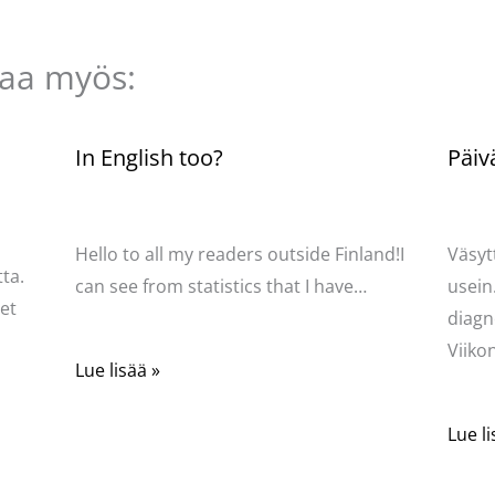
taa myös:
n
In English too?
Päiv
Kommentoi
/
Uncategorized
/ Kirjoittaja
Komme
Pellavasydän
Pella
Hello to all my readers outside Finland!I
Väsyt
ta.
can see from statistics that I have…
usein
net
diagn
Viik
Lue lisää »
Lue li