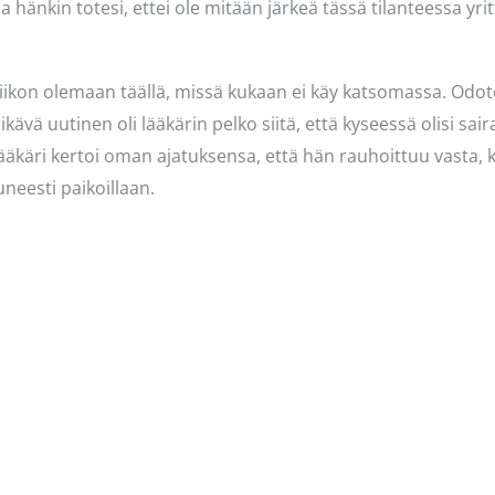
 hänkin totesi, ettei ole mitään järkeä tässä tilanteessa yrit
 viikon olemaan täällä, missä kukaan ei käy katsomassa. Odotel
 ikävä uutinen oli lääkärin pelko siitä, että kyseessä olisi sa
lääkäri kertoi oman ajatuksensa, että hän rauhoittuu vasta,
uneesti paikoillaan.