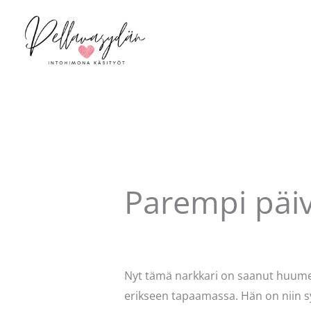
Siirry
sisältöön
Parempi päiv
Kommentoi
/
Uncategorized
/ Kirjo
Nyt tämä narkkari on saanut huumee
erikseen tapaamassa. Hän on niin sy