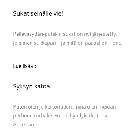
Sukat seinälle vie!
Kommentoi
/
Uncategorized
/ Kirjoittaja
Pellavasydän
Pellavasydän-putiikin sukat on nyt järjestetty.
Jokainen sukkapari – ja niitä on paaaaljon – on…
Lue lisää »
Syksyn satoa
Kommentoi
/
Uncategorized
/ Kirjoittaja
Pellavasydän
Kuten olen jo kertonutkin, minä olen meidän
perheen turhake. En ole hyödyksi kotona.
Ainakaan…