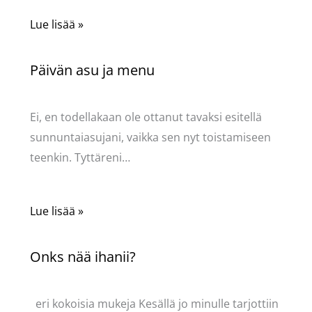
Lue lisää »
Päivän asu ja menu
Kommentoi
/
Uncategorized
/ Kirjoittaja
Pellavasydän
Ei, en todellakaan ole ottanut tavaksi esitellä
sunnuntaiasujani, vaikka sen nyt toistamiseen
teenkin. Tyttäreni…
Lue lisää »
Onks nää ihanii?
Kommentoi
/
Uncategorized
/ Kirjoittaja
Pellavasydän
eri kokoisia mukeja Kesällä jo minulle tarjottiin