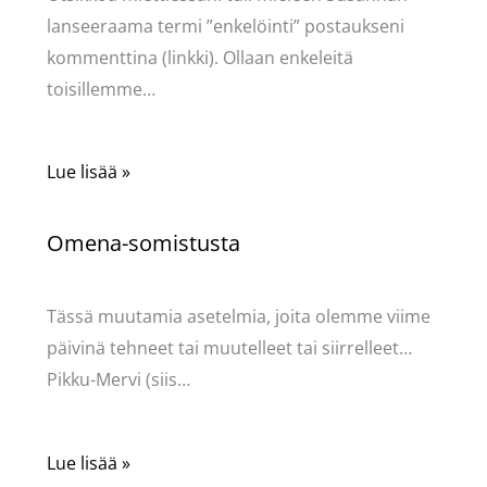
lanseeraama termi ”enkelöinti” postaukseni
kommenttina (linkki). Ollaan enkeleitä
toisillemme…
Lue lisää »
Omena-somistusta
Kommentoi
/
Uncategorized
/ Kirjoittaja
Pellavasydän
Tässä muutamia asetelmia, joita olemme viime
päivinä tehneet tai muutelleet tai siirrelleet…
Pikku-Mervi (siis…
Lue lisää »