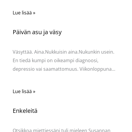
Lue lisää »
Päivän asu ja väsy
Kommentoi
/
Uncategorized
/ Kirjoittaja
Pellavasydän
Väsyttää. Aina.Nukkuisin aina.Nukunkin usein.
En tiedä kumpi on oikeampi diagnoosi,
depressio vai saamattomuus. Viikonloppuna…
Lue lisää »
Enkeleitä
Kommentoi
/
Uncategorized
/ Kirjoittaja
Pellavasydän
Otsikkoa miettiessäni tuli mieleen Susannan