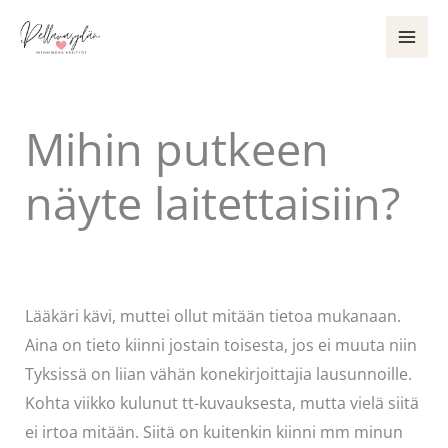
Siirry
sisältöön
Mihin putkeen
näyte laitettaisiin?
Kommentoi
/
Uncategorized
/ Kirjoittaja
Pellavasydän
Lääkäri kävi, muttei ollut mitään tietoa mukanaan.
Aina on tieto kiinni jostain toisesta, jos ei muuta niin
Tyksissä on liian vähän konekirjoittajia lausunnoille.
Kohta viikko kulunut tt-kuvauksesta, mutta vielä siitä
ei irtoa mitään. Siitä on kuitenkin kiinni mm minun