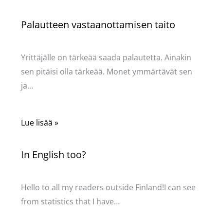
Palautteen vastaanottamisen taito
Kommentoi
/
Uncategorized
/ Kirjoittaja
Pellavasydän
Yrittäjälle on tärkeää saada palautetta. Ainakin
sen pitäisi olla tärkeää. Monet ymmärtävät sen
ja…
Lue lisää »
In English too?
Kommentoi
/
Uncategorized
/ Kirjoittaja
Pellavasydän
Hello to all my readers outside Finland!I can see
from statistics that I have…