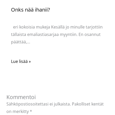
Onks nää ihanii?
Kommentoi
/
Uncategorized
/ Kirjoittaja
Pellavasydän
eri kokoisia mukeja Kesällä jo minulle tarjottiin
tällaista emaliastiasarjaa myyntiin. En osannut
päättää,…
Lue lisää »
Kommentoi
Sähköpostiosoitettasi ei julkaista.
Pakolliset kentät
on merkitty
*