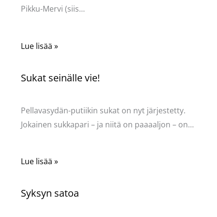
Pikku-Mervi (siis…
Lue lisää »
Sukat seinälle vie!
Kommentoi
/
Uncategorized
/ Kirjoittaja
Pellavasydän
Pellavasydän-putiikin sukat on nyt järjestetty.
Jokainen sukkapari – ja niitä on paaaaljon – on…
Lue lisää »
Syksyn satoa
Kommentoi
/
Uncategorized
/ Kirjoittaja
Pellavasydän