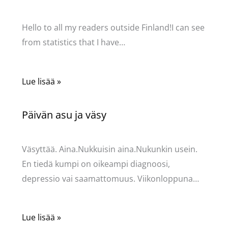
Kommentoi
/
Uncategorized
/ Kirjoittaja
Pellavasydän
Hello to all my readers outside Finland!I can see
from statistics that I have…
Lue lisää »
Päivän asu ja väsy
Kommentoi
/
Uncategorized
/ Kirjoittaja
Pellavasydän
Väsyttää. Aina.Nukkuisin aina.Nukunkin usein.
En tiedä kumpi on oikeampi diagnoosi,
depressio vai saamattomuus. Viikonloppuna…
Lue lisää »