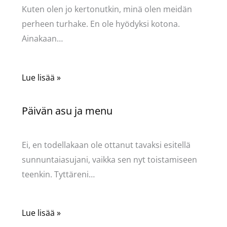
Kuten olen jo kertonutkin, minä olen meidän
perheen turhake. En ole hyödyksi kotona.
Ainakaan…
Lue lisää »
Päivän asu ja menu
Kommentoi
/
Uncategorized
/ Kirjoittaja
Pellavasydän
Ei, en todellakaan ole ottanut tavaksi esitellä
sunnuntaiasujani, vaikka sen nyt toistamiseen
teenkin. Tyttäreni…
Lue lisää »