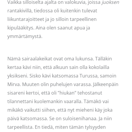
Vaikka silloiselta ajalta on valokuvia, joissa
juoksen
rantakivillä, tiedossa oli kuitenkin tulevat
liikuntarajoitteet ja jo silloin tarpeellinen
kipulääkitys. Aina olen saanut apua ja
ymmärtämystä.
Nämä sairaalakeikat ovat oma lukunsa. Tälläkin
kertaa kävi niin, että alkuun sain olla kokolailla
yksikseni. Sisko kävi katsomassa Turussa, samoin
Mirva. Muuten olin puhelujen varassa. Jälkeenpäin
sisareni kertoi, että oli ”hiukan” tehostanut
tilannettani kuolemankin vaaralla. Tämäkö vai
mikäkö vaikutti siihen, että nyt mieheni käy joka
päivä katsomassa. Se on suloisenihanaa. Ja niin
tarpeellista. En tiedä, miten tämän tylsyyden