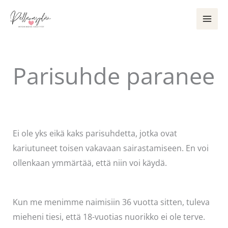
Siirry
sisältöön
Parisuhde paranee
Kommentoi
/
Uncategorized
/ Kirjoittaja
Pellavasydän
Ei ole yks eikä kaks parisuhdetta, jotka ovat
kariutuneet toisen vakavaan sairastamiseen. En voi
ollenkaan ymmärtää, että niin voi käydä.
Kun me menimme naimisiin 36 vuotta sitten, tuleva
mieheni tiesi, että 18-vuotias nuorikko ei ole terve.