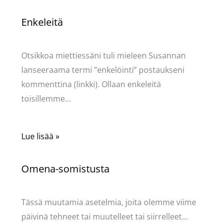
Enkeleitä
Kommentoi
/
Uncategorized
/ Kirjoittaja
Pellavasydän
Otsikkoa miettiessäni tuli mieleen Susannan
lanseeraama termi ”enkelöinti” postaukseni
kommenttina (linkki). Ollaan enkeleitä
toisillemme…
Lue lisää »
Omena-somistusta
Kommentoi
/
Uncategorized
/ Kirjoittaja
Pellavasydän
Tässä muutamia asetelmia, joita olemme viime
päivinä tehneet tai muutelleet tai siirrelleet…