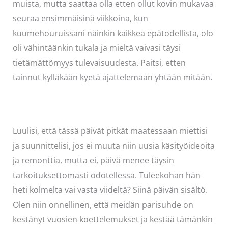
muista, mutta saattaa olla etten ollut kovin mukavaa
seuraa ensimmäisinä viikkoina, kun
kuumehouruissani näinkin kaikkea epätodellista, olo
oli vähintäänkin tukala ja mieltä vaivasi täysi
tietämättömyys tulevaisuudesta. Paitsi, etten
tainnut kylläkään kyetä ajattelemaan yhtään mitään.
Luulisi, että tässä päivät pitkät maatessaan miettisi
ja suunnittelisi, jos ei muuta niin uusia käsityöideoita
ja remonttia, mutta ei, päivä menee täysin
tarkoituksettomasti odotellessa. Tuleekohan hän
heti kolmelta vai vasta viideltä? Siinä päivän sisältö.
Olen niin onnellinen, että meidän parisuhde on
kestänyt vuosien koettelemukset ja kestää tämänkin