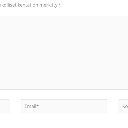
akolliset kentät on merkitty
*
Email*
Koti
osoi