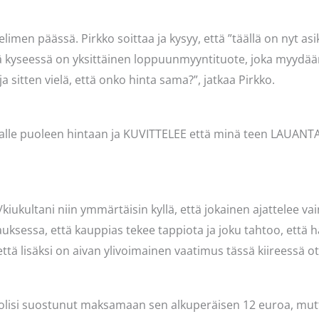
elimen päässä. Pirkko soittaa ja kysyy, että ”täällä on nyt asi
että kyseessä on yksittäinen loppuunmyyntituote, joka myydään
ja sitten vielä, että onko hinta sama?”, jatkaa Pirkko.
lle puoleen hintaan ja KUVITTELEE että minä teen LAUANTAI
/kiukultani niin ymmärtäisin kyllä, että jokainen ajattelee va
uksessa, että kauppias tekee tappiota ja joku tahtoo, että 
, että lisäksi on aivan ylivoimainen vaatimus tässä kiireessä o
kas olisi suostunut maksamaan sen alkuperäisen 12 euroa, mut