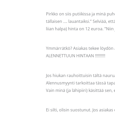
Pirkko on siis putiikissa ja minä puh
tällaisen …. lauantaiksi.” Selviää, 
liian halpa) hinta on 12 euroa. ”Niin 
Ymmärrätkö? Asiakas tekee löydön a
ALENNETTUUN HINTAAN !!!!!!!!!!
Jos hiukan rauhoittuisin tältä nauru
Alennusmyynti tarkoittaa tässä tapa
Vain minä (ja lähipiiri) käsittää sen
Ei silti, olisin suostunut. Jos asia