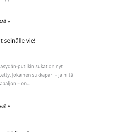
sää »
 seinälle vie!
ntoi
/
Uncategorized
/ Kirjoittaja
vasydän
vasydän-putiikin sukat on nyt
tetty. Jokainen sukkapari – ja niitä
aaaljon – on…
sää »