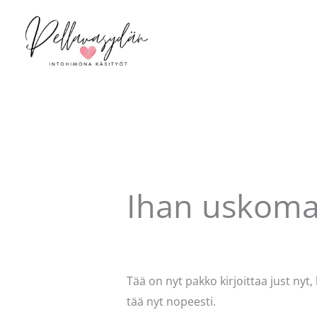
Siirry
sisältöön
Ihan uskoma
Kommentoi
/
Uncategorized
/ Kirjo
Tää on nyt pakko kirjoittaa just nyt,
tää nyt nopeesti.