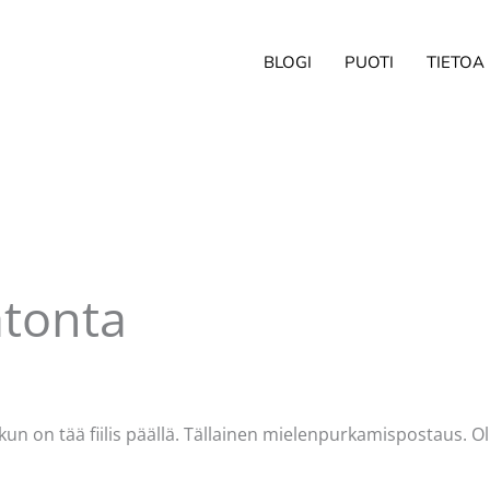
BLOGI
PUOTI
TIETOA
tonta
ittaja
Pellavasydän
 kun on tää fiilis päällä. Tällainen mielenpurkamispostaus. Ol