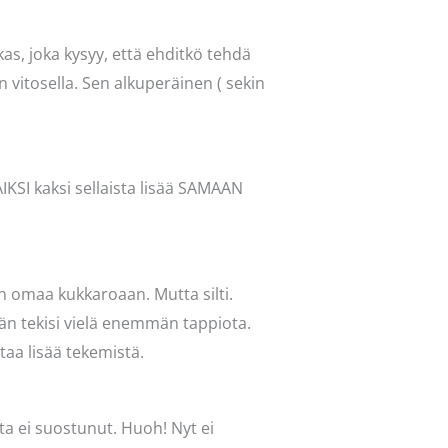
kas, joka kysyy, että ehditkö tehdä
 vitosella. Sen alkuperäinen ( sekin
KSI kaksi sellaista lisää SAMAAN
in omaa kukkaroaan. Mutta silti.
hän tekisi vielä enemmän tappiota.
ttaa lisää tekemistä.
ta ei suostunut. Huoh! Nyt ei