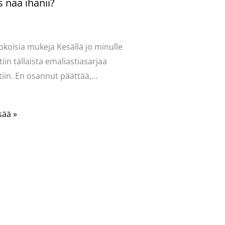
 nää ihanii?
ntoi
/
Uncategorized
/ Kirjoittaja
vasydän
okoisia mukeja Kesällä jo minulle
tiin tällaista emaliastiasarjaa
iin. En osannut päättää,…
sää »