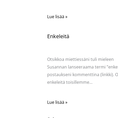
Lue lisää »
Enkeleitä
Kommentoi
/
Uncategorized
/ Kirjoittaja
Pellavasydän
Otsikkoa miettiessäni tuli mieleen
Susannan lanseeraama termi ”enkel
postaukseni kommenttina (linkki). O
enkeleitä toisillemme…
Lue lisää »