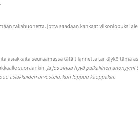
.
telemään takahuonetta, jotta saadaan kankaat viikonlopuksi a
 muita asiakkaita seuraamassa tätä tilannetta tai käykö tämä a
kkaalle suoraankin.
Ja jos sinua hyvä paikallinen anonyymi 
loppuu asiakkaiden arvostelu, kun loppuu kauppakin.