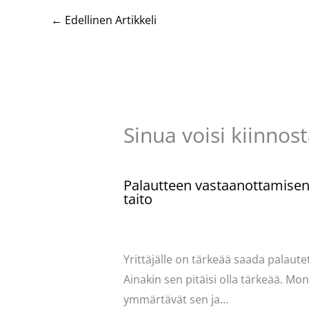
←
Edellinen Artikkeli
Sinua voisi kiinnos
Palautteen vastaanottamise
taito
Kommentoi
/
Uncategorized
/ Kirjoittaja
Pellavasydän
Yrittäjälle on tärkeää saada palautet
Ainakin sen pitäisi olla tärkeää. Mo
ymmärtävät sen ja…