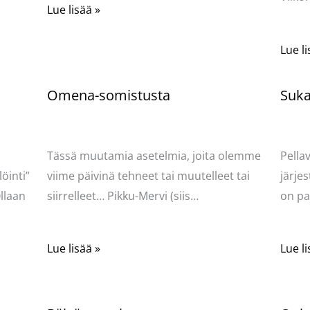
Lue lisää »
Lue li
Omena-somistusta
Sukat
Kommentoi
/
Uncategorized
/ Kirjoittaja
Komme
Pellavasydän
Pella
Tässä muutamia asetelmia, joita olemme
Pella
öinti”
viime päivinä tehneet tai muutelleet tai
järjes
llaan
siirrelleet… Pikku-Mervi (siis…
on pa
Lue lisää »
Lue li