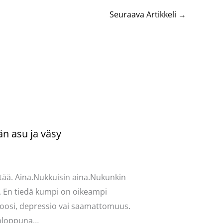
Seuraava Artikkeli
→
än asu ja väsy
ntoi
/
Uncategorized
/ Kirjoittaja
vasydän
tää. Aina.Nukkuisin aina.Nukunkin
. En tiedä kumpi on oikeampi
oosi, depressio vai saamattomuus.
onloppuna…