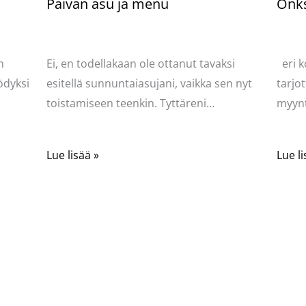
Päivän asu ja menu
Onks
Kommentoi
/
Uncategorized
/ Kirjoittaja
Komme
Pellavasydän
Pella
n
Ei, en todellakaan ole ottanut tavaksi
eri k
ödyksi
esitellä sunnuntaiasujani, vaikka sen nyt
tarjot
toistamiseen teenkin. Tyttäreni…
myynt
Lue lisää »
Lue li