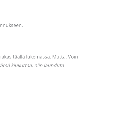
lennukseen.
siakas täällä lukemassa. Mutta. Voin
tämä kiukuttaa, niin lauhduta