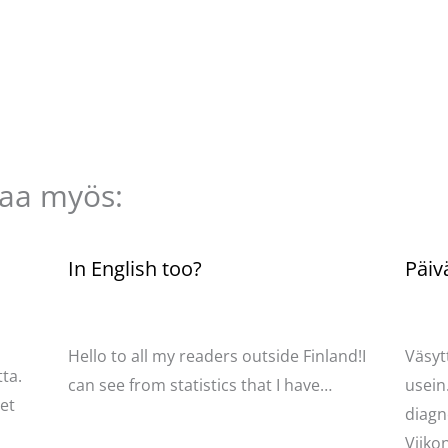
taa myös:
n
In English too?
Päiv
Kommentoi
/
Uncategorized
/ Kirjoittaja
Komme
Pellavasydän
Pella
Hello to all my readers outside Finland!I
Väsyt
ta.
can see from statistics that I have…
usein
net
diagn
Viik