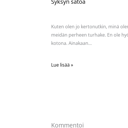
Syksyn satoa
Kommentoi
/
Uncategorized
/ Kirjoittaja
Pellavasydän
Kuten olen jo kertonutkin, minä ole
meidän perheen turhake. En ole hy
kotona. Ainakaan…
Lue lisää »
Kommentoi