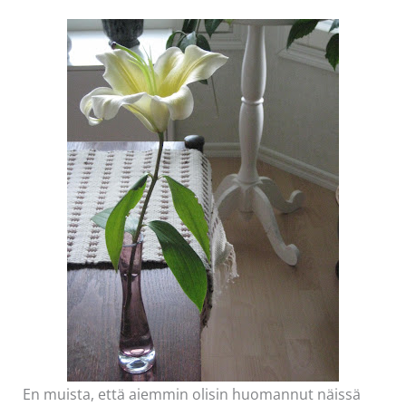
En muista, että aiemmin olisin huomannut näissä