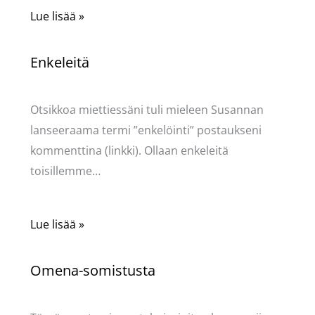
Lue lisää »
Enkeleitä
Kommentoi
/
Uncategorized
/ Kirjoittaja
Pellavasydän
Otsikkoa miettiessäni tuli mieleen Susannan
lanseeraama termi ”enkelöinti” postaukseni
kommenttina (linkki). Ollaan enkeleitä
toisillemme…
Lue lisää »
Omena-somistusta
Kommentoi
/
Uncategorized
/ Kirjoittaja
Pellavasydän