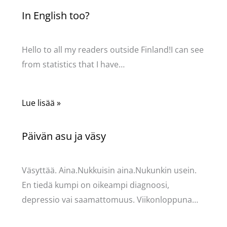
In English too?
Kommentoi
/
Uncategorized
/ Kirjoittaja
Pellavasydän
Hello to all my readers outside Finland!I can see
from statistics that I have…
Lue lisää »
Päivän asu ja väsy
Kommentoi
/
Uncategorized
/ Kirjoittaja
Pellavasydän
Väsyttää. Aina.Nukkuisin aina.Nukunkin usein.
En tiedä kumpi on oikeampi diagnoosi,
depressio vai saamattomuus. Viikonloppuna…