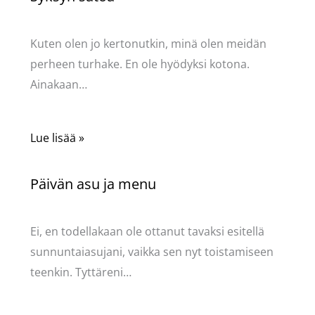
Kommentoi
/
Uncategorized
/ Kirjoittaja
Pellavasydän
Kuten olen jo kertonutkin, minä olen meidän
perheen turhake. En ole hyödyksi kotona.
Ainakaan…
Lue lisää »
Päivän asu ja menu
Kommentoi
/
Uncategorized
/ Kirjoittaja
Pellavasydän
Ei, en todellakaan ole ottanut tavaksi esitellä
sunnuntaiasujani, vaikka sen nyt toistamiseen
teenkin. Tyttäreni…