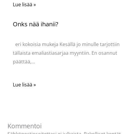
Lue lisää »
Onks nää ihanii?
Kommentoi
/
Uncategorized
/ Kirjoittaja
Pellavasydän
eri kokoisia mukeja Kesällä jo minulle tarjottiin
tällaista emaliastiasarjaa myyntiin. En osannut
päättää,…
Lue lisää »
Kommentoi