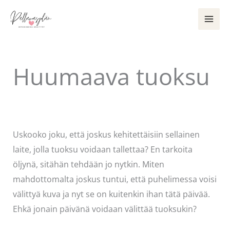
Siirry
sisältöön
Huumaava tuoksu
Kommentoi
/
Uncategorized
/ Kirjoittaja
Pellavasydän
Uskooko joku, että joskus kehitettäisiin sellainen
laite, jolla tuoksu voidaan tallettaa? En tarkoita
öljynä, sitähän tehdään jo nytkin. Miten
mahdottomalta joskus tuntui, että puhelimessa voisi
välittyä kuva ja nyt se on kuitenkin ihan tätä päivää.
Ehkä jonain päivänä voidaan välittää tuoksukin?