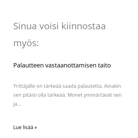
Sinua voisi kiinnostaa
myös:
Palautteen vastaanottamisen taito
Kommentoi
/
Uncategorized
/ Kirjoittaja
Pellavasydän
Yrittäjälle on tärkeää saada palautetta. Ainakin
sen pitäisi olla tärkeää. Monet ymmärtävät sen
ja…
Lue lisää »