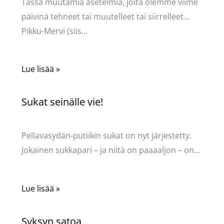
Tässä muutamia asetelmia, joita olemme viime
päivinä tehneet tai muutelleet tai siirrelleet…
Pikku-Mervi (siis…
Lue lisää »
Sukat seinälle vie!
Kommentoi
/
Uncategorized
/ Kirjoittaja
Pellavasydän
Pellavasydän-putiikin sukat on nyt järjestetty.
Jokainen sukkapari – ja niitä on paaaaljon – on…
Lue lisää »
Syksyn satoa