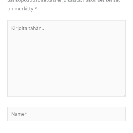
Sähköpostiosoitettasi ei julkaista.
Pakolliset kentät
on merkitty
*
Kirjoita
tähän..
Name*