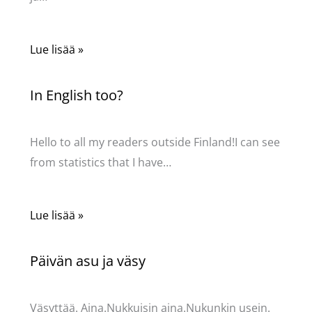
Lue lisää »
In English too?
Kommentoi
/
Uncategorized
/ Kirjoittaja
Pellavasydän
Hello to all my readers outside Finland!I can see
from statistics that I have…
Lue lisää »
Päivän asu ja väsy
Kommentoi
/
Uncategorized
/ Kirjoittaja
Pellavasydän
Väsyttää. Aina.Nukkuisin aina.Nukunkin usein.