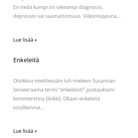
En tiedä kumpi on oikeampi diagnoosi,
depressio vai saamattomuus. Viikonloppuna…
Lue lisää »
Enkeleitä
Kommentoi
/
Uncategorized
/ Kirjoittaja
Pellavasydän
Otsikkoa miettiessäni tuli mieleen Susannan
lanseeraama termi ”enkelöinti” postaukseni
kommenttina (linkki). Ollaan enkeleitä
toisillemme…
Lue lisää »