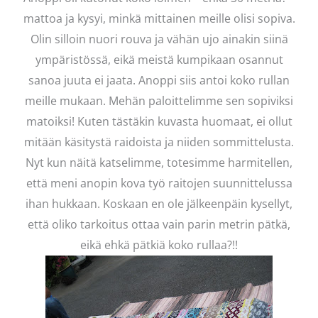
mattoa ja kysyi, minkä mittainen meille olisi sopiva.
Olin silloin nuori rouva ja vähän ujo ainakin siinä
ympäristössä, eikä meistä kumpikaan osannut
sanoa juuta ei jaata. Anoppi siis antoi koko rullan
meille mukaan. Mehän paloittelimme sen sopiviksi
matoiksi! Kuten tästäkin kuvasta huomaat, ei ollut
mitään käsitystä raidoista ja niiden sommittelusta.
Nyt kun näitä katselimme, totesimme harmitellen,
että meni anopin kova työ raitojen suunnittelussa
ihan hukkaan. Koskaan en ole jälkeenpäin kysellyt,
että oliko tarkoitus ottaa vain parin metrin pätkä,
eikä ehkä pätkiä koko rullaa?!!