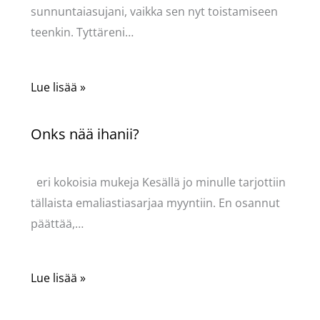
sunnuntaiasujani, vaikka sen nyt toistamiseen
teenkin. Tyttäreni…
Lue lisää »
Onks nää ihanii?
Kommentoi
/
Uncategorized
/ Kirjoittaja
Pellavasydän
eri kokoisia mukeja Kesällä jo minulle tarjottiin
tällaista emaliastiasarjaa myyntiin. En osannut
päättää,…
Lue lisää »