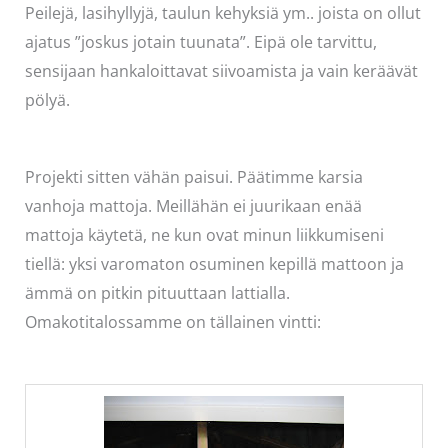
Peilejä, lasihyllyjä, taulun kehyksiä ym.. joista on ollut
ajatus ”joskus jotain tuunata”. Eipä ole tarvittu,
sensijaan hankaloittavat siivoamista ja vain keräävät
pölyä.
Projekti sitten vähän paisui. Päätimme karsia
vanhoja mattoja. Meillähän ei juurikaan enää
mattoja käytetä, ne kun ovat minun liikkumiseni
tiellä: yksi varomaton osuminen kepillä mattoon ja
ämmä on pitkin pituuttaan lattialla.
Omakotitalossamme on tällainen vintti: