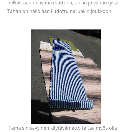
pelkästään on isona mattona, onkin jo vähän tylsä.
Tähän on näköjään kudottu naruakin joukkoon.
Tämä sinisävyinen käytävämatto taitaa myös olla