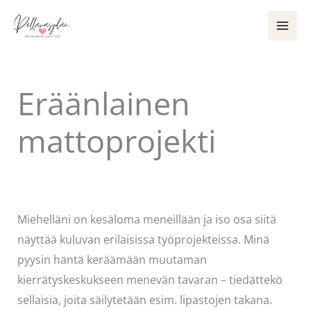
Siirry
sisältöön
Eräänlainen
mattoprojekti
Kommentoi
/
Uncategorized
/ Kirjoittaja
Pellavasydän
Miehelläni on kesäloma meneillään ja iso osa siitä
näyttää kuluvan erilaisissa työprojekteissa. Minä
pyysin häntä keräämään muutaman
kierrätyskeskukseen menevän tavaran – tiedättekö
sellaisia, joita säilytetään esim. lipastojen takana.