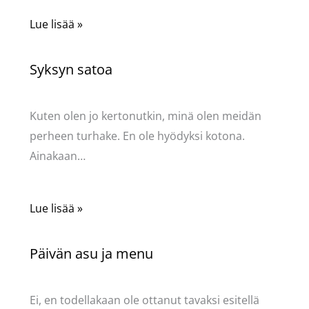
Lue lisää »
Syksyn satoa
Kommentoi
/
Uncategorized
/ Kirjoittaja
Pellavasydän
Kuten olen jo kertonutkin, minä olen meidän
perheen turhake. En ole hyödyksi kotona.
Ainakaan…
Lue lisää »
Päivän asu ja menu
Kommentoi
/
Uncategorized
/ Kirjoittaja
Pellavasydän
Ei, en todellakaan ole ottanut tavaksi esitellä