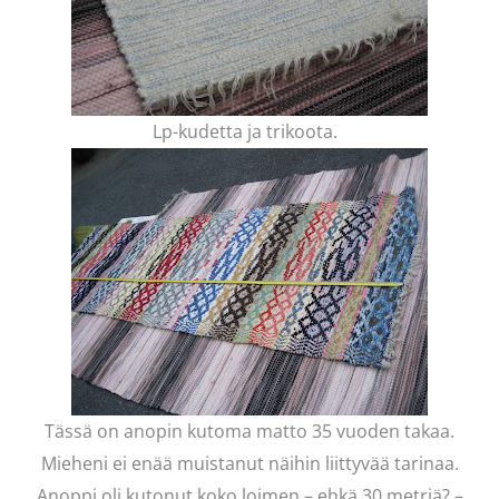
Lp-kudetta ja trikoota.
Tässä on anopin kutoma matto 35 vuoden takaa.
Mieheni ei enää muistanut näihin liittyvää tarinaa.
Anoppi oli kutonut koko loimen – ehkä 30 metriä? –