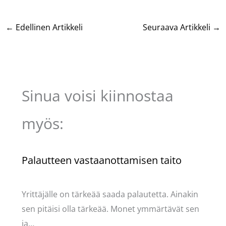
←
Edellinen Artikkeli
Seuraava Artikkeli
→
Sinua voisi kiinnostaa
myös:
Palautteen vastaanottamisen taito
Kommentoi
/
Uncategorized
/ Kirjoittaja
Pellavasydän
Yrittäjälle on tärkeää saada palautetta. Ainakin
sen pitäisi olla tärkeää. Monet ymmärtävät sen
ja…