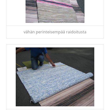
vähän perinteisempää raidoitusta