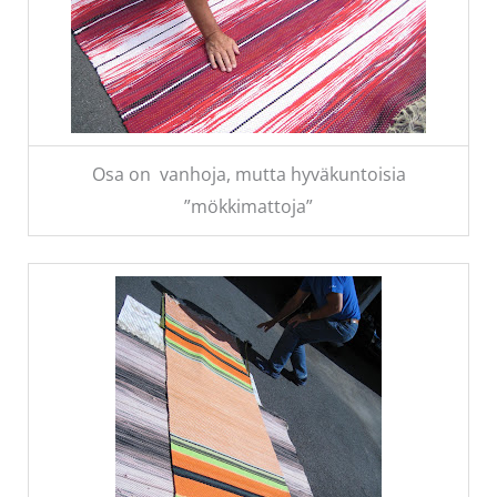
Osa on vanhoja, mutta hyväkuntoisia
”mökkimattoja”