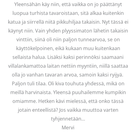
Yleensähän käy niin, että vaikka on jo päättänyt
luopua turhista tavaroistaan, sitä alkaa kuitenkin
katua ja siirrellä niitä pikkuhiljaa takaisin. Nyt tässä ei
käynyt niin. Vain yhden plyyssimaton lähetin takaisin
vinttiin, siinä oli niin paljon tunnearvoa, se on
käyttökelpoinen, eikä kukaan muu kuitenkaan
sellaista halua. Lisäksi kaksi perinnöksi saamaani
villalankamattoa laitan nettiin myyntiin, niillä saattaa
olla jo vanhan tavaran arvoa, samoin kaksi ryijyä.
Paljon tuli tilaa. Oli kiva touhuta yhdessä, mikä on
meillä harvinaista. Yleensä puuhailemme kumpikin
omiamme. Hetken kävi mielessä, että onko tässä
jotain enteellistä? Jos vaikka muuttoa varten
tyhjennetään…
Mervi