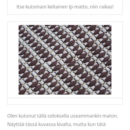
Itse kutomani keltainen lp-matto, niin raikas!
Olen kutonut tällä sidoksella useammankin maton.
Näyttää tässä kuvassa kivalta, mutta kun tätä