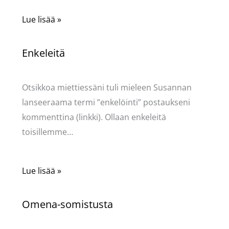
Lue lisää »
Enkeleitä
Kommentoi
/
Uncategorized
/ Kirjoittaja
Pellavasydän
Otsikkoa miettiessäni tuli mieleen Susannan
lanseeraama termi ”enkelöinti” postaukseni
kommenttina (linkki). Ollaan enkeleitä
toisillemme…
Lue lisää »
Omena-somistusta
Kommentoi
/
Uncategorized
/ Kirjoittaja
Pellavasydän