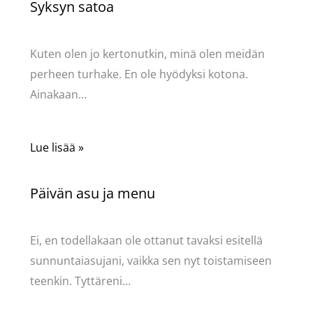
Syksyn satoa
Kommentoi
/
Uncategorized
/ Kirjoittaja
Pellavasydän
Kuten olen jo kertonutkin, minä olen meidän
perheen turhake. En ole hyödyksi kotona.
Ainakaan…
Lue lisää »
Päivän asu ja menu
Kommentoi
/
Uncategorized
/ Kirjoittaja
Pellavasydän
Ei, en todellakaan ole ottanut tavaksi esitellä
sunnuntaiasujani, vaikka sen nyt toistamiseen
teenkin. Tyttäreni…