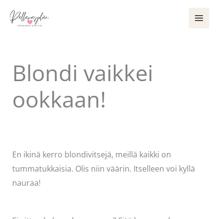
Siirry
sisältöön
Blondi vaikkei
ookkaan!
Kommentoi
/
Uncategorized
/ Kirjoittaja
Pellavasydän
En ikinä kerro blondivitsejä, meillä kaikki on
tummatukkaisia. Olis niin väärin. Itselleen voi kyllä
nauraa!