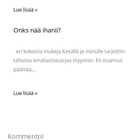
Lue lisää »
Onks nää ihanii?
Kommentoi
/
Uncategorized
/ Kirjoittaja
Pellavasydän
eri kokoisia mukeja Kesällä jo minulle tarjottiin
tällaista emaliastiasarjaa myyntiin. En osannut
päättää,…
Lue lisää »
Kommentoi