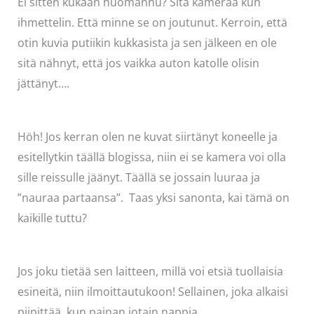
Ei sitten kukaan huomannu? Sitä kameraa kun
ihmettelin. Että minne se on joutunut. Kerroin, että
otin kuvia putiikin kukkasista ja sen jälkeen en ole
sitä nähnyt, että jos vaikka auton katolle olisin
jättänyt….
Höh! Jos kerran olen ne kuvat siirtänyt koneelle ja
esitellytkin täällä blogissa, niin ei se kamera voi olla
sille reissulle jäänyt. Täällä se jossain luuraa ja
”nauraa partaansa”. Taas yksi sanonta, kai tämä on
kaikille tuttu?
Jos joku tietää sen laitteen, millä voi etsiä tuollaisia
esineitä, niin ilmoittautukoon! Sellainen, joka alkaisi
piipittää, kun painan jotain nappia….