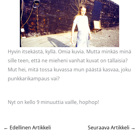
Hyvin itsekästä, kyllä. Omia kuvia. Mutta minkäs minä
sille teen, että ne mieheni vanhat kuvat on tällaisia?
Mut hei, mitä tossa kuvassa mun päästä kasvaa, joku
punkkarikampaus vai?
Nyt on kello 9 minuuttia vaille, hophop!
←
Edellinen Artikkeli
Seuraava Artikkeli
→