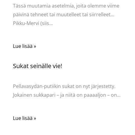
Tässä muutamia asetelmia, joita olemme viime
päivinä tehneet tai muutelleet tai siirrelleet…
Pikku-Mervi (siis…
Lue lisää »
Sukat seinälle vie!
Kommentoi
/
Uncategorized
/ Kirjoittaja
Pellavasydän
Pellavasydän-putiikin sukat on nyt järjestetty.
Jokainen sukkapari – ja niitä on paaaaljon – on…
Lue lisää »