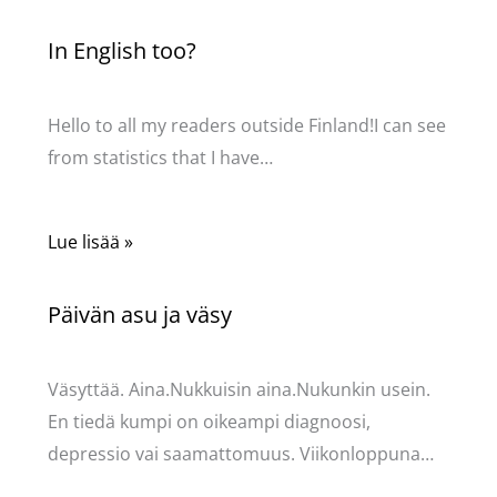
In English too?
Kommentoi
/
Uncategorized
/ Kirjoittaja
Pellavasydän
Hello to all my readers outside Finland!I can see
from statistics that I have…
Lue lisää »
Päivän asu ja väsy
Kommentoi
/
Uncategorized
/ Kirjoittaja
Pellavasydän
Väsyttää. Aina.Nukkuisin aina.Nukunkin usein.
En tiedä kumpi on oikeampi diagnoosi,
depressio vai saamattomuus. Viikonloppuna…