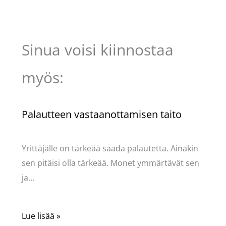
Sinua voisi kiinnostaa
myös:
Palautteen vastaanottamisen taito
Kommentoi
/
Uncategorized
/ Kirjoittaja
Pellavasydän
Yrittäjälle on tärkeää saada palautetta. Ainakin
sen pitäisi olla tärkeää. Monet ymmärtävät sen
ja…
Lue lisää »