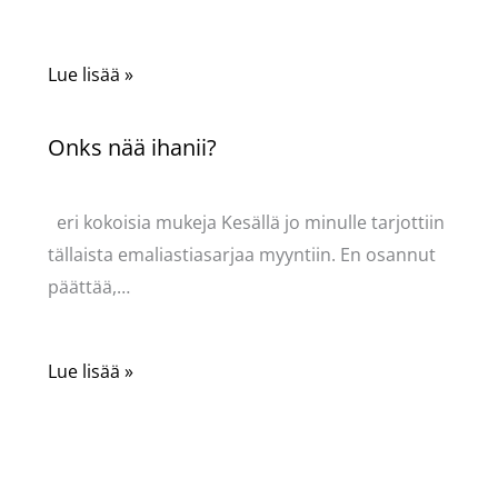
Lue lisää »
Onks nää ihanii?
Kommentoi
/
Uncategorized
/ Kirjoittaja
Pellavasydän
eri kokoisia mukeja Kesällä jo minulle tarjottiin
tällaista emaliastiasarjaa myyntiin. En osannut
päättää,…
Lue lisää »