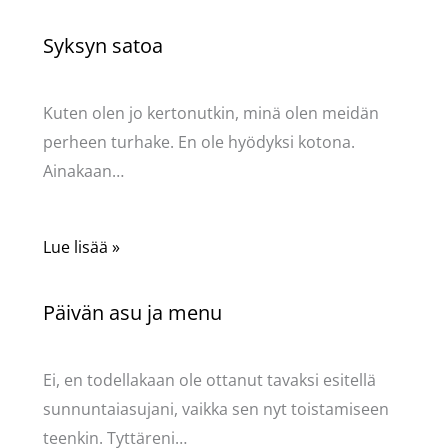
Syksyn satoa
Kommentoi
/
Uncategorized
/ Kirjoittaja
Pellavasydän
Kuten olen jo kertonutkin, minä olen meidän
perheen turhake. En ole hyödyksi kotona.
Ainakaan…
Lue lisää »
Päivän asu ja menu
Kommentoi
/
Uncategorized
/ Kirjoittaja
Pellavasydän
Ei, en todellakaan ole ottanut tavaksi esitellä
sunnuntaiasujani, vaikka sen nyt toistamiseen
teenkin. Tyttäreni…