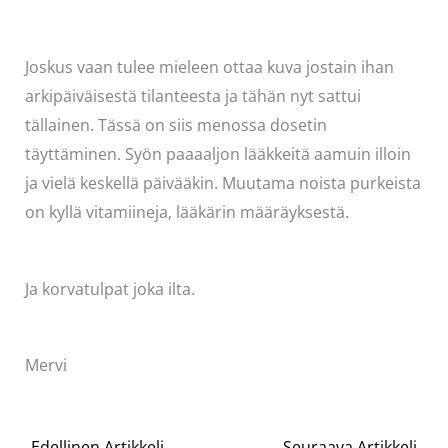
Joskus vaan tulee mieleen ottaa kuva jostain ihan
arkipäiväisestä tilanteesta ja tähän nyt sattui
tällainen. Tässä on siis menossa dosetin
täyttäminen. Syön paaaaljon lääkkeitä aamuin illoin
ja vielä keskellä päivääkin. Muutama noista purkeista
on kyllä vitamiineja, lääkärin määräyksestä.
Ja korvatulpat joka ilta.
Mervi
←
Edellinen Artikkeli
Seuraava Artikkeli
→