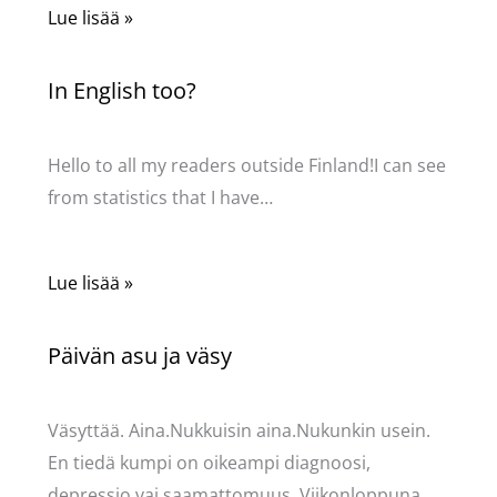
Lue lisää »
In English too?
Kommentoi
/
Uncategorized
/ Kirjoittaja
Pellavasydän
Hello to all my readers outside Finland!I can see
from statistics that I have…
Lue lisää »
Päivän asu ja väsy
Kommentoi
/
Uncategorized
/ Kirjoittaja
Pellavasydän
Väsyttää. Aina.Nukkuisin aina.Nukunkin usein.
En tiedä kumpi on oikeampi diagnoosi,
depressio vai saamattomuus. Viikonloppuna…