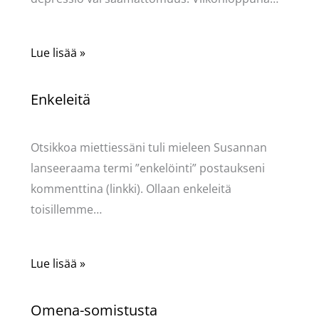
Lue lisää »
Enkeleitä
Kommentoi
/
Uncategorized
/ Kirjoittaja
Pellavasydän
Otsikkoa miettiessäni tuli mieleen Susannan
lanseeraama termi ”enkelöinti” postaukseni
kommenttina (linkki). Ollaan enkeleitä
toisillemme…
Lue lisää »
Omena-somistusta