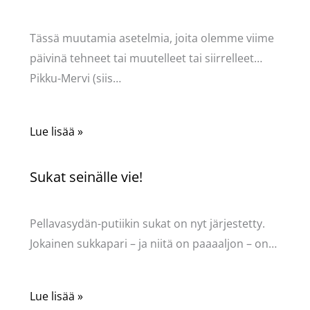
Kommentoi
/
Uncategorized
/ Kirjoittaja
Pellavasydän
Tässä muutamia asetelmia, joita olemme viime
päivinä tehneet tai muutelleet tai siirrelleet…
Pikku-Mervi (siis…
Lue lisää »
Sukat seinälle vie!
Kommentoi
/
Uncategorized
/ Kirjoittaja
Pellavasydän
Pellavasydän-putiikin sukat on nyt järjestetty.
Jokainen sukkapari – ja niitä on paaaaljon – on…
Lue lisää »