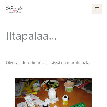
Siirry
sisältöön
Iltapalaa…
Kommentoi
/
Uncategorized
/ Kirjoittaja
Pellavasydän
Olen laihdutuskuurilla ja tässä on mun iltapalaa: