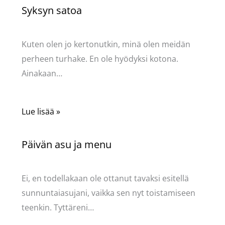
Syksyn satoa
Kommentoi
/
Uncategorized
/ Kirjoittaja
Pellavasydän
Kuten olen jo kertonutkin, minä olen meidän
perheen turhake. En ole hyödyksi kotona.
Ainakaan…
Lue lisää »
Päivän asu ja menu
Kommentoi
/
Uncategorized
/ Kirjoittaja
Pellavasydän
Ei, en todellakaan ole ottanut tavaksi esitellä
sunnuntaiasujani, vaikka sen nyt toistamiseen
teenkin. Tyttäreni…