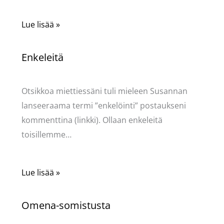
Lue lisää »
Enkeleitä
Kommentoi
/
Uncategorized
/ Kirjoittaja
Pellavasydän
Otsikkoa miettiessäni tuli mieleen Susannan
lanseeraama termi ”enkelöinti” postaukseni
kommenttina (linkki). Ollaan enkeleitä
toisillemme…
Lue lisää »
Omena-somistusta
Kommentoi
/
Uncategorized
/ Kirjoittaja
Pellavasydän