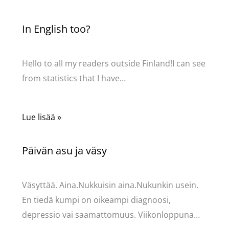
In English too?
Kommentoi
/
Uncategorized
/ Kirjoittaja
Pellavasydän
Hello to all my readers outside Finland!I can see
from statistics that I have…
Lue lisää »
Päivän asu ja väsy
Kommentoi
/
Uncategorized
/ Kirjoittaja
Pellavasydän
Väsyttää. Aina.Nukkuisin aina.Nukunkin usein.
En tiedä kumpi on oikeampi diagnoosi,
depressio vai saamattomuus. Viikonloppuna…