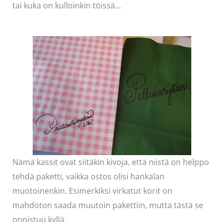
tai kuka on kulloinkin töissä…
Nämä kassit ovat siitäkin kivoja, että niistä on helppo
tehdä paketti, vaikka ostos olisi hankalan
muotoinenkin. Esimerkiksi virkatut korit on
mahdoton saada muutoin pakettiin, mutta tästä se
onnistuu kyllä.