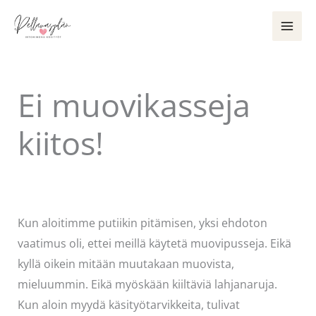
Siirry
sisältöön
Ei muovikasseja
kiitos!
Kommentoi
/
Uncategorized
/ Kirjoittaja
Pellavasydän
Kun aloitimme putiikin pitämisen, yksi ehdoton
vaatimus oli, ettei meillä käytetä muovipusseja. Eikä
kyllä oikein mitään muutakaan muovista,
mieluummin. Eikä myöskään kiiltäviä lahjanaruja.
Kun aloin myydä käsityötarvikkeita, tulivat