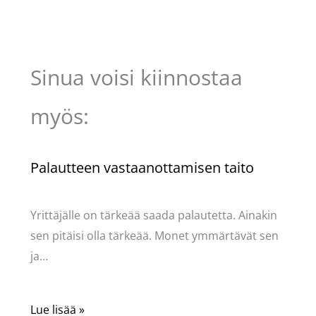
Sinua voisi kiinnostaa
myös:
Palautteen vastaanottamisen taito
Kommentoi
/
Uncategorized
/ Kirjoittaja
Pellavasydän
Yrittäjälle on tärkeää saada palautetta. Ainakin
sen pitäisi olla tärkeää. Monet ymmärtävät sen
ja…
Lue lisää »