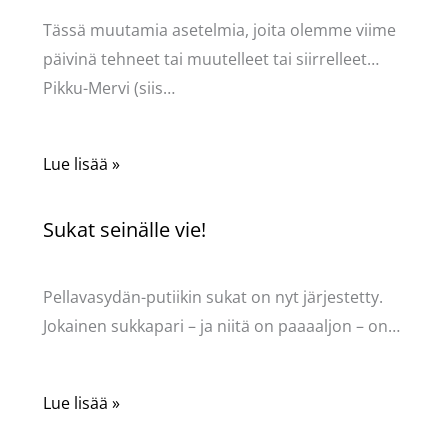
Tässä muutamia asetelmia, joita olemme viime
päivinä tehneet tai muutelleet tai siirrelleet…
Pikku-Mervi (siis…
Lue lisää »
Sukat seinälle vie!
Kommentoi
/
Uncategorized
/ Kirjoittaja
Pellavasydän
Pellavasydän-putiikin sukat on nyt järjestetty.
Jokainen sukkapari – ja niitä on paaaaljon – on…
Lue lisää »