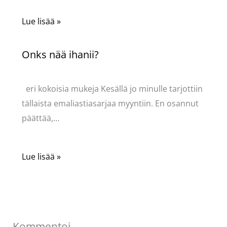
Lue lisää »
Onks nää ihanii?
Kommentoi
/
Uncategorized
/ Kirjoittaja
Pellavasydän
eri kokoisia mukeja Kesällä jo minulle tarjottiin
tällaista emaliastiasarjaa myyntiin. En osannut
päättää,…
Lue lisää »
Kommentoi