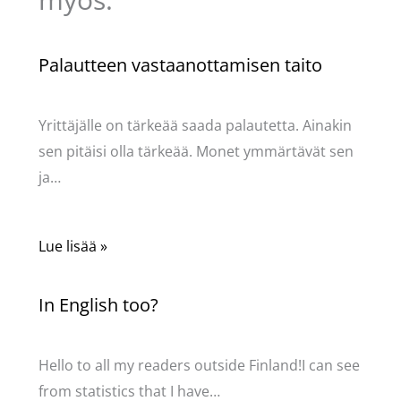
Palautteen vastaanottamisen taito
Kommentoi
/
Uncategorized
/ Kirjoittaja
Pellavasydän
Yrittäjälle on tärkeää saada palautetta. Ainakin
sen pitäisi olla tärkeää. Monet ymmärtävät sen
ja…
Lue lisää »
In English too?
Kommentoi
/
Uncategorized
/ Kirjoittaja
Pellavasydän
Hello to all my readers outside Finland!I can see
from statistics that I have…