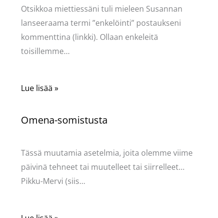
Otsikkoa miettiessäni tuli mieleen Susannan
lanseeraama termi ”enkelöinti” postaukseni
kommenttina (linkki). Ollaan enkeleitä
toisillemme…
Lue lisää »
Omena-somistusta
Kommentoi
/
Uncategorized
/ Kirjoittaja
Pellavasydän
Tässä muutamia asetelmia, joita olemme viime
päivinä tehneet tai muutelleet tai siirrelleet…
Pikku-Mervi (siis…