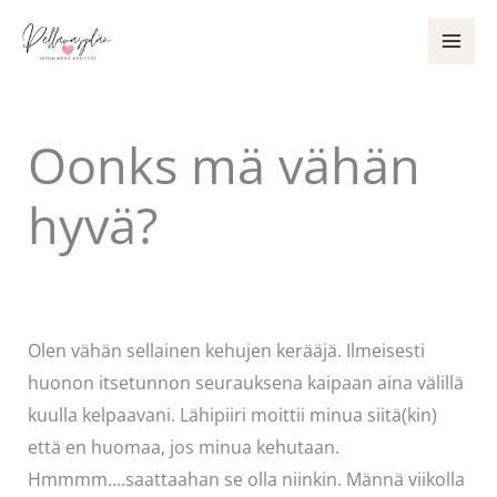
Siirry
sisältöön
Oonks mä vähän
hyvä?
Kommentoi
/
Uncategorized
/ Kirjoittaja
Pellavasydän
Olen vähän sellainen kehujen kerääjä. Ilmeisesti
huonon itsetunnon seurauksena kaipaan aina välillä
kuulla kelpaavani. Lähipiiri moittii minua siitä(kin)
että en huomaa, jos minua kehutaan.
Hmmmm….saattaahan se olla niinkin. Männä viikolla