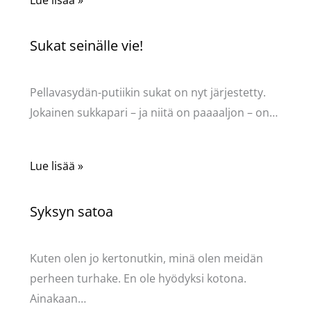
Lue lisää »
Sukat seinälle vie!
Kommentoi
/
Uncategorized
/ Kirjoittaja
Pellavasydän
Pellavasydän-putiikin sukat on nyt järjestetty.
Jokainen sukkapari – ja niitä on paaaaljon – on…
Lue lisää »
Syksyn satoa
Kommentoi
/
Uncategorized
/ Kirjoittaja
Pellavasydän
Kuten olen jo kertonutkin, minä olen meidän
perheen turhake. En ole hyödyksi kotona.
Ainakaan…