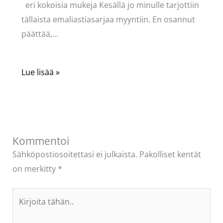
eri kokoisia mukeja Kesällä jo minulle tarjottiin
tällaista emaliastiasarjaa myyntiin. En osannut
päättää,…
Lue lisää »
Kommentoi
Sähköpostiosoitettasi ei julkaista.
Pakolliset kentät
on merkitty
*
Kirjoita
tähän..