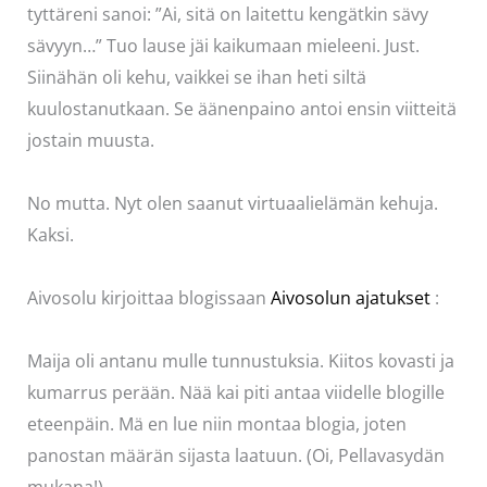
tyttäreni sanoi: ”Ai, sitä on laitettu kengätkin sävy
sävyyn…” Tuo lause jäi kaikumaan mieleeni. Just.
Siinähän oli kehu, vaikkei se ihan heti siltä
kuulostanutkaan. Se äänenpaino antoi ensin viitteitä
jostain muusta.
No mutta. Nyt olen saanut virtuaalielämän kehuja.
Kaksi.
Aivosolu kirjoittaa blogissaan
Aivosolun ajatukset
:
Maija oli antanu mulle tunnustuksia. Kiitos kovasti ja
kumarrus perään. Nää kai piti antaa viidelle blogille
eteenpäin. Mä en lue niin montaa blogia, joten
panostan määrän sijasta laatuun. (Oi, Pellavasydän