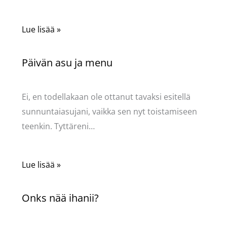
Lue lisää »
Päivän asu ja menu
Kommentoi
/
Uncategorized
/ Kirjoittaja
Pellavasydän
Ei, en todellakaan ole ottanut tavaksi esitellä
sunnuntaiasujani, vaikka sen nyt toistamiseen
teenkin. Tyttäreni…
Lue lisää »
Onks nää ihanii?
Kommentoi
/
Uncategorized
/ Kirjoittaja
Pellavasydän