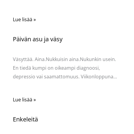
Lue lisää »
Päivän asu ja väsy
Kommentoi
/
Uncategorized
/ Kirjoittaja
Pellavasydän
Väsyttää. Aina.Nukkuisin aina.Nukunkin usein.
En tiedä kumpi on oikeampi diagnoosi,
depressio vai saamattomuus. Viikonloppuna…
Lue lisää »
Enkeleitä
Kommentoi
/
Uncategorized
/ Kirjoittaja
Pellavasydän