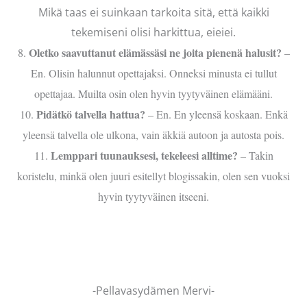
Mikä taas ei suinkaan tarkoita sitä, että kaikki
tekemiseni olisi harkittua, eieiei.
Oletko saavuttanut elämässäsi ne joita pienenä halusit?
8.
–
En. Olisin halunnut opettajaksi. Onneksi minusta ei tullut
opettajaa. Muilta osin olen hyvin tyytyväinen elämääni.
Pidätkö talvella hattua?
10.
– En. En yleensä koskaan. Enkä
yleensä talvella ole ulkona, vain äkkiä autoon ja autosta pois.
Lemppari tuunauksesi, tekeleesi alltime?
11.
– Takin
koristelu, minkä olen juuri esitellyt blogissakin, olen sen vuoksi
hyvin tyytyväinen itseeni.
-Pellavasydämen Mervi-