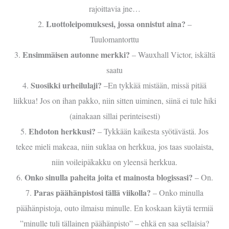
rajoittavia jne…
Luottoleipomuksesi, jossa onnistut aina?
2.
–
Tuulomantorttu
Ensimmäisen autonne merkki?
3.
– Wauxhall Victor, iskältä
saatu
Suosikki urheilulaji?
4.
–En tykkää mistään, missä pitää
liikkua! Jos on ihan pakko, niin sitten uiminen, siinä ei tule hiki
(ainakaan sillai perinteisesti)
Ehdoton herkkusi?
5.
– Tykkään kaikesta syötävästä. Jos
tekee mieli makeaa, niin suklaa on herkkua, jos taas suolaista,
niin voileipäkakku on yleensä herkkua.
Onko sinulla paheita joita et mainosta blogissasi?
6.
– On.
Paras päähänpistosi tällä viikolla?
7.
– Onko minulla
päähänpistoja, outo ilmaisu minulle. En koskaan käytä termiä
”minulle tuli tällainen päähänpisto” – ehkä en saa sellaisia?