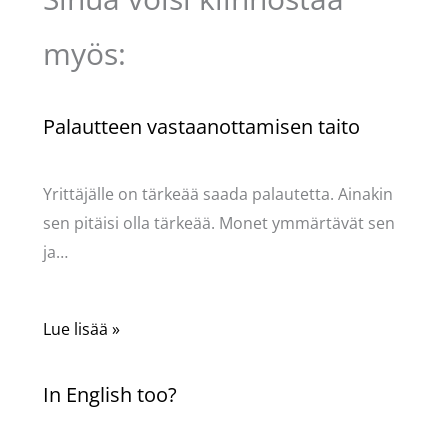
myös:
Palautteen vastaanottamisen taito
Kommentoi
/
Uncategorized
/ Kirjoittaja
Pellavasydän
Yrittäjälle on tärkeää saada palautetta. Ainakin
sen pitäisi olla tärkeää. Monet ymmärtävät sen
ja…
Lue lisää »
In English too?
Kommentoi
/
Uncategorized
/ Kirjoittaja
Pellavasydän