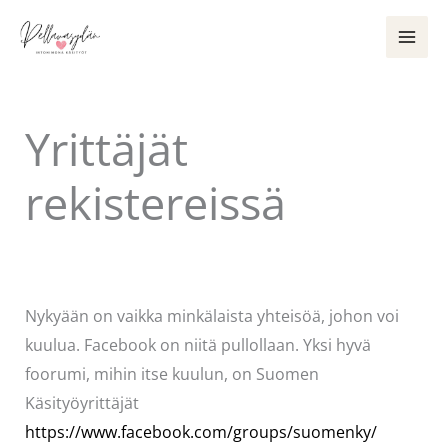
Siirry
sisältöön
Yrittäjät
rekistereissä
Kommentoi
/
Uncategorized
/ Kirjoittaja
Pellavasydän
Nykyään on vaikka minkälaista yhteisöä, johon voi
kuulua. Facebook on niitä pullollaan. Yksi hyvä
foorumi, mihin itse kuulun, on Suomen
Käsityöyrittäjät
https://www.facebook.com/groups/suomenky/