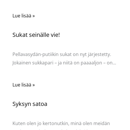
Lue lisää »
Sukat seinälle vie!
Kommentoi
/
Uncategorized
/ Kirjoittaja
Pellavasydän
Pellavasydän-putiikin sukat on nyt järjestetty.
Jokainen sukkapari – ja niitä on paaaaljon – on…
Lue lisää »
Syksyn satoa
Kommentoi
/
Uncategorized
/ Kirjoittaja
Pellavasydän
Kuten olen jo kertonutkin, minä olen meidän