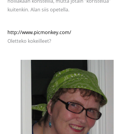
noillakaan konsteilla, mutta jotain ”koristelua”
kuitenkin. Alan siis opetella.
http://www.picmonkey.com/
Oletteko kokeilleet?