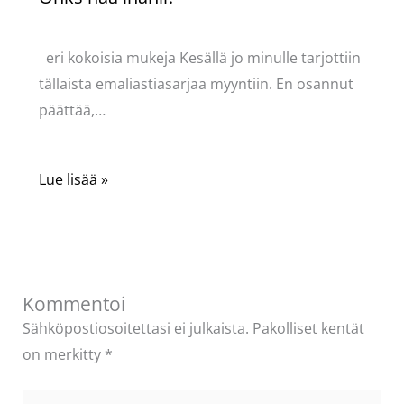
Kommentoi
/
Uncategorized
/ Kirjoittaja
Pellavasydän
eri kokoisia mukeja Kesällä jo minulle tarjottiin
tällaista emaliastiasarjaa myyntiin. En osannut
päättää,…
Lue lisää »
Kommentoi
Sähköpostiosoitettasi ei julkaista.
Pakolliset kentät
on merkitty
*
Kirjoita