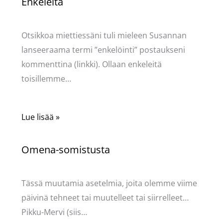
Enkeleitä
Kommentoi
/
Uncategorized
/ Kirjoittaja
Pellavasydän
Otsikkoa miettiessäni tuli mieleen Susannan
lanseeraama termi ”enkelöinti” postaukseni
kommenttina (linkki). Ollaan enkeleitä
toisillemme…
Lue lisää »
Omena-somistusta
Kommentoi
/
Uncategorized
/ Kirjoittaja
Pellavasydän
Tässä muutamia asetelmia, joita olemme viime
päivinä tehneet tai muutelleet tai siirrelleet…
Pikku-Mervi (siis…