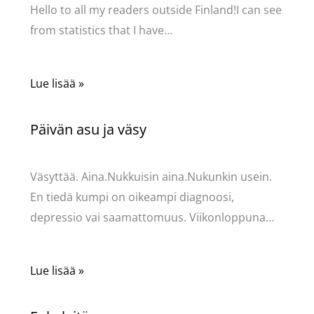
Hello to all my readers outside Finland!I can see
from statistics that I have…
Lue lisää »
Päivän asu ja väsy
Kommentoi
/
Uncategorized
/ Kirjoittaja
Pellavasydän
Väsyttää. Aina.Nukkuisin aina.Nukunkin usein.
En tiedä kumpi on oikeampi diagnoosi,
depressio vai saamattomuus. Viikonloppuna…
Lue lisää »