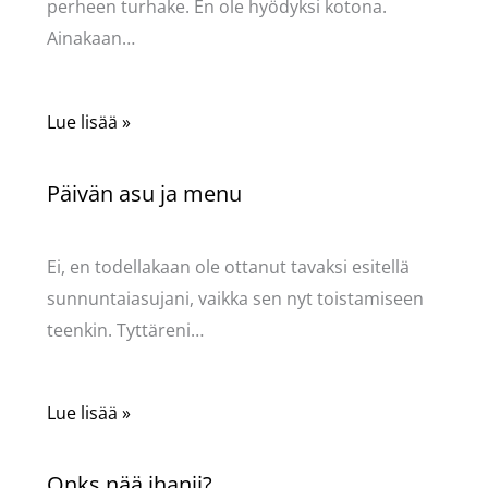
perheen turhake. En ole hyödyksi kotona.
Ainakaan…
Lue lisää »
Päivän asu ja menu
Kommentoi
/
Uncategorized
/ Kirjoittaja
Pellavasydän
Ei, en todellakaan ole ottanut tavaksi esitellä
sunnuntaiasujani, vaikka sen nyt toistamiseen
teenkin. Tyttäreni…
Lue lisää »
Onks nää ihanii?