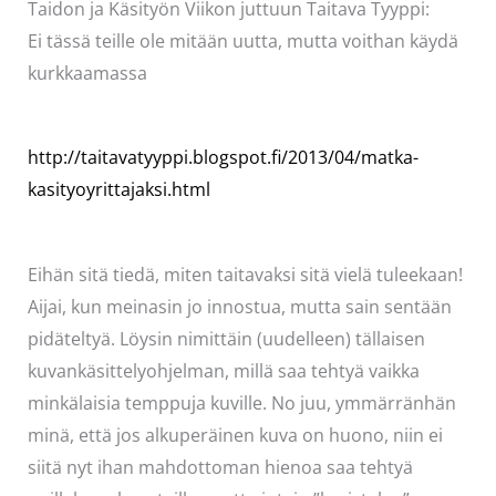
Taidon ja Käsityön Viikon juttuun Taitava Tyyppi:
Ei tässä teille ole mitään uutta, mutta voithan käydä
kurkkaamassa
http://taitavatyyppi.blogspot.fi/2013/04/matka-
kasityoyrittajaksi.html
Eihän sitä tiedä, miten taitavaksi sitä vielä tuleekaan!
Aijai, kun meinasin jo innostua, mutta sain sentään
pidäteltyä. Löysin nimittäin (uudelleen) tällaisen
kuvankäsittelyohjelman, millä saa tehtyä vaikka
minkälaisia temppuja kuville. No juu, ymmärränhän
minä, että jos alkuperäinen kuva on huono, niin ei
siitä nyt ihan mahdottoman hienoa saa tehtyä