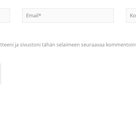
Email*
Koti
osoi
tteeni ja sivustoni tähän selaimeen seuraavaa kommentoint