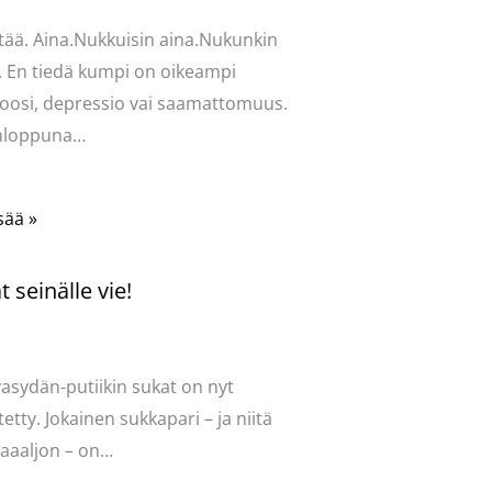
tää. Aina.Nukkuisin aina.Nukunkin
. En tiedä kumpi on oikeampi
oosi, depressio vai saamattomuus.
onloppuna…
sää »
 seinälle vie!
ntoi
/
Uncategorized
/ Kirjoittaja
vasydän
vasydän-putiikin sukat on nyt
tetty. Jokainen sukkapari – ja niitä
aaaljon – on…