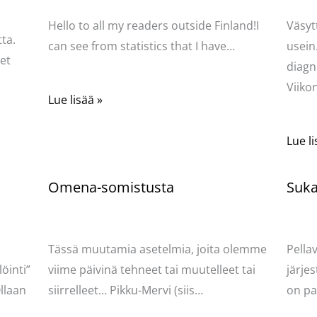
Hello to all my readers outside Finland!I
Väsyt
ta.
can see from statistics that I have…
usein
net
diagn
Viik
Lue lisää »
Lue li
Omena-somistusta
Sukat
Kommentoi
/
Uncategorized
/ Kirjoittaja
Komme
Pellavasydän
Pella
Tässä muutamia asetelmia, joita olemme
Pella
öinti”
viime päivinä tehneet tai muutelleet tai
järjes
llaan
siirrelleet… Pikku-Mervi (siis…
on pa