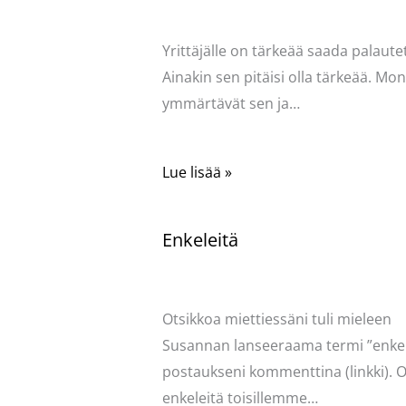
Pellavasydän
Yrittäjälle on tärkeää saada palautet
Ainakin sen pitäisi olla tärkeää. Mo
ymmärtävät sen ja…
Lue lisää »
Enkeleitä
Kommentoi
/
Uncategorized
/ Kirjoittaja
Pellavasydän
Otsikkoa miettiessäni tuli mieleen
Susannan lanseeraama termi ”enkel
postaukseni kommenttina (linkki). O
enkeleitä toisillemme…