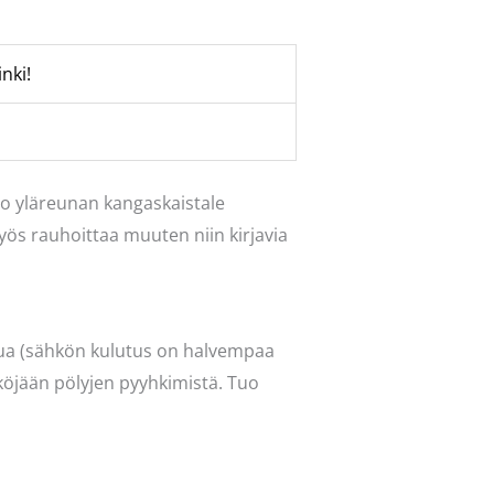
uo yläreunan kangaskaistale
yös rauhoittaa muuten niin kirjavia
esua (sähkön kulutus on halvempaa
näköjään pölyjen pyyhkimistä. Tuo