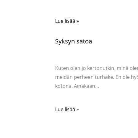
Lue lisää »
Syksyn satoa
Kommentoi
/
Uncategorized
/ Kirjoittaja
Pellavasydän
Kuten olen jo kertonutkin, minä ole
meidän perheen turhake. En ole hy
kotona. Ainakaan…
Lue lisää »