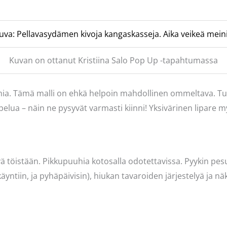
Kuvan on ottanut Kristiina Salo Pop Up -tapahtumassa
omia. Tämä malli on ehkä helpoin mahdollinen ommeltava. T
elua – näin ne pysyvät varmasti kiinni! Yksivärinen lipare m
ivä töistään. Pikkupuuhia kotosalla odotettavissa. Pyykin p
 käyntiin, ja pyhäpäivisin), hiukan tavaroiden järjestelyä ja 