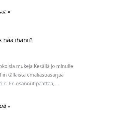
sää »
 nää ihanii?
ntoi
/
Uncategorized
/ Kirjoittaja
vasydän
okoisia mukeja Kesällä jo minulle
tiin tällaista emaliastiasarjaa
iin. En osannut päättää,…
sää »