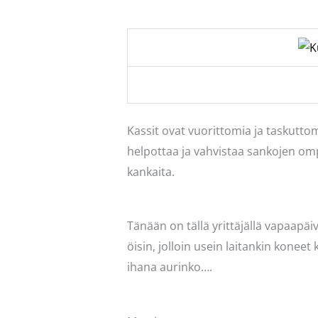
Kassit ovat vuorittomia ja taskutt
helpottaa ja vahvistaa sankojen omp
kankaita.
Tänään on tällä yrittäjällä vapaapä
öisin, jolloin usein laitankin koneet
ihana aurinko….