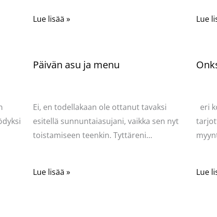
Lue lisää »
Lue li
Päivän asu ja menu
Onks
Kommentoi
/
Uncategorized
/ Kirjoittaja
Komme
Pellavasydän
Pella
n
Ei, en todellakaan ole ottanut tavaksi
eri k
ödyksi
esitellä sunnuntaiasujani, vaikka sen nyt
tarjot
toistamiseen teenkin. Tyttäreni…
myynt
Lue lisää »
Lue li