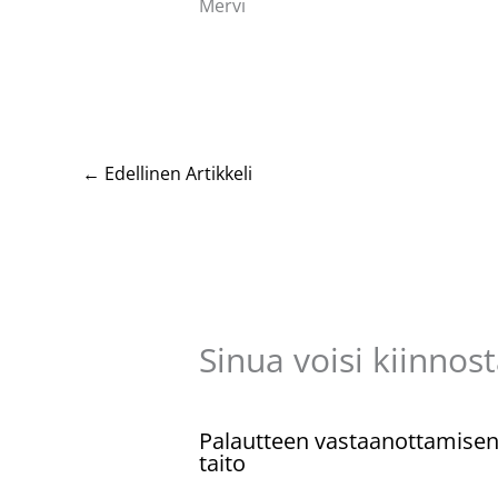
Mervi
←
Edellinen Artikkeli
Sinua voisi kiinnos
Palautteen vastaanottamise
taito
Kommentoi
/
Uncategorized
/ Kirjoittaja