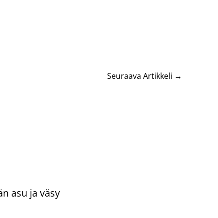
Seuraava Artikkeli
→
än asu ja väsy
ntoi
/
Uncategorized
/ Kirjoittaja
vasydän