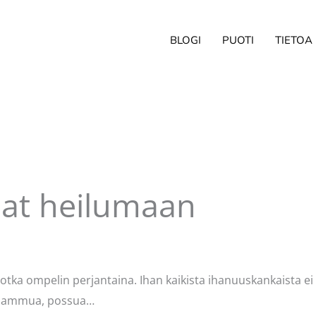
BLOGI
PUOTI
TIETOA
inat heilumaan
ittaja
Pellavasydän
otka ompelin perjantaina. Ihan kaikista ihanuuskankaista ei 
aa, ammua, possua…