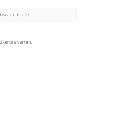
sivun
te
ikertaa varten.