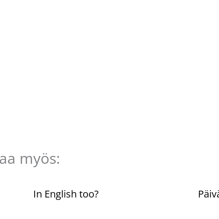
taa myös:
n
In English too?
Päiv
Kommentoi
/
Uncategorized
/ Kirjoittaja
Komme
Pellavasydän
Pella