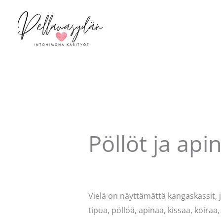
Siirry
sisältöön
Pöllöt ja ap
Kommentoi
/
Uncategorized
/ Kirjo
Vielä on näyttämättä kangaskassit, j
tipua, pöllöä, apinaa, kissaa, koir