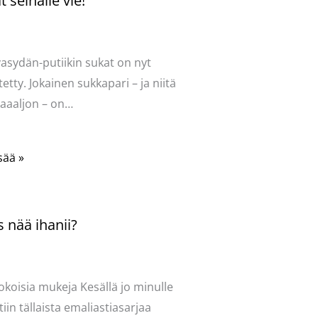
 seinälle vie!
ntoi
/
Uncategorized
/ Kirjoittaja
vasydän
vasydän-putiikin sukat on nyt
tetty. Jokainen sukkapari – ja niitä
aaaljon – on…
sää »
 nää ihanii?
ntoi
/
Uncategorized
/ Kirjoittaja
vasydän
okoisia mukeja Kesällä jo minulle
tiin tällaista emaliastiasarjaa