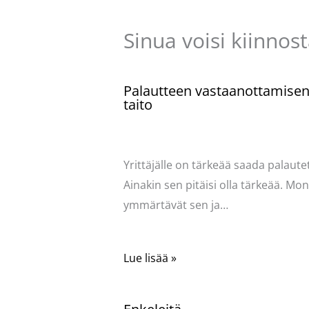
Sinua voisi kiinnos
Palautteen vastaanottamise
taito
Kommentoi
/
Uncategorized
/ Kirjoittaja
Pellavasydän
Yrittäjälle on tärkeää saada palautet
Ainakin sen pitäisi olla tärkeää. Mo
ymmärtävät sen ja…
Lue lisää »