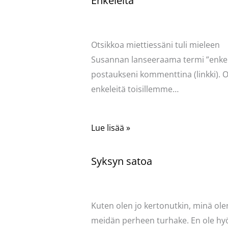
Enkeleitä
Kommentoi
/
Uncategorized
/ Kirjoittaja
Pellavasydän
Otsikkoa miettiessäni tuli mieleen
Susannan lanseeraama termi ”enkel
postaukseni kommenttina (linkki). O
enkeleitä toisillemme…
Lue lisää »
Syksyn satoa
Kommentoi
/
Uncategorized
/ Kirjoittaja
Pellavasydän
Kuten olen jo kertonutkin, minä ole
meidän perheen turhake. En ole hy