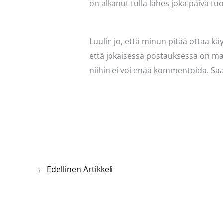
on alkanut tulla lähes joka päivä tu
Luulin jo, että minun pitää ottaa k
että jokaisessa postauksessa on mah
niihin ei voi enää kommentoida. S
←
Edellinen Artikkeli