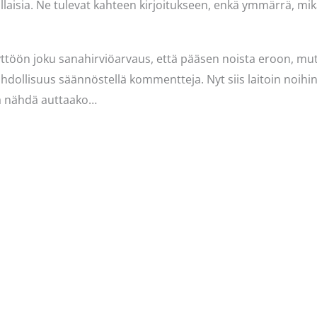
ollaisia. Ne tulevat kahteen kirjoitukseen, enkä ymmärrä, mik
äyttöön joku sanahirviöarvaus, että pääsen noista eroon, m
dollisuus säännöstellä kommentteja. Nyt siis laitoin noihin
aa nähdä auttaako…