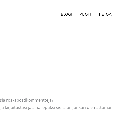
BLOGI
PUOTI
TIETOA
ittaja
Pellavasydän
aisia roskapostikommentteja?
 ja kirjoitustasi ja aina lopuksi siellä on jonkun olemattoma