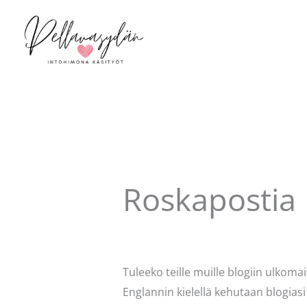
Siirry
sisältöön
Roskapostia
Kommentoi
/
Uncategorized
/ Kirjo
Tuleeko teille muille blogiin ulkom
Englannin kielellä kehutaan blogiasi