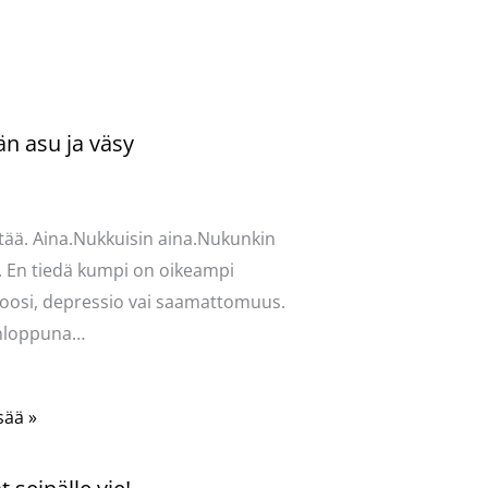
än asu ja väsy
ntoi
/
Uncategorized
/ Kirjoittaja
vasydän
tää. Aina.Nukkuisin aina.Nukunkin
. En tiedä kumpi on oikeampi
oosi, depressio vai saamattomuus.
onloppuna…
sää »