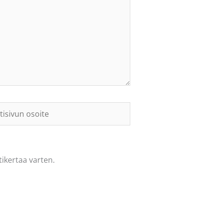
sivun
te
ikertaa varten.