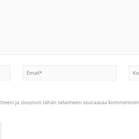
Email*
Koti
osoi
tteeni ja sivustoni tähän selaimeen seuraavaa kommentoint