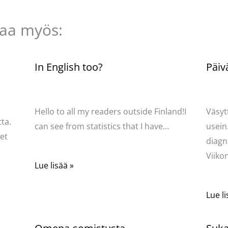
taa myös:
n
In English too?
Päiv
Kommentoi
/
Uncategorized
/ Kirjoittaja
Komme
Pellavasydän
Pella
Hello to all my readers outside Finland!I
Väsyt
ta.
can see from statistics that I have…
usein
net
diagn
Viik
Lue lisää »
Lue li