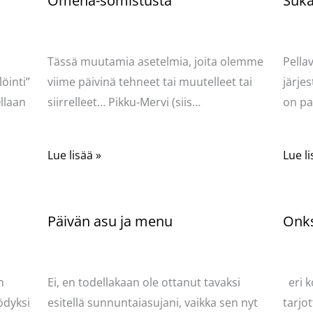
Omena-somistusta
Sukat
Kommentoi
/
Uncategorized
/ Kirjoittaja
Komme
Pellavasydän
Pella
Tässä muutamia asetelmia, joita olemme
Pella
öinti”
viime päivinä tehneet tai muutelleet tai
järjes
llaan
siirrelleet… Pikku-Mervi (siis…
on pa
Lue lisää »
Lue li
Päivän asu ja menu
Onks
Kommentoi
/
Uncategorized
/ Kirjoittaja
Komme
Pellavasydän
Pella
n
Ei, en todellakaan ole ottanut tavaksi
eri k
ödyksi
esitellä sunnuntaiasujani, vaikka sen nyt
tarjot