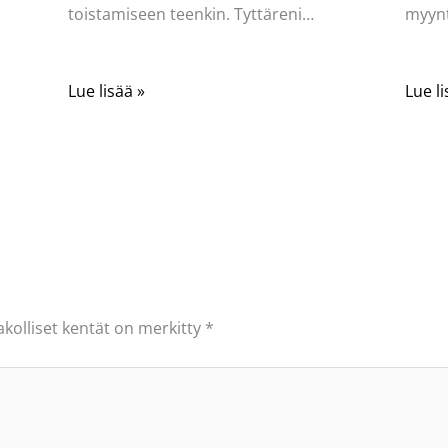
toistamiseen teenkin. Tyttäreni…
myynt
Lue lisää »
Lue li
akolliset kentät on merkitty
*