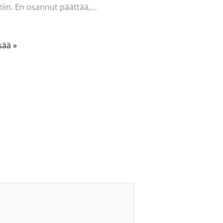
iin. En osannut päättää,…
sää »