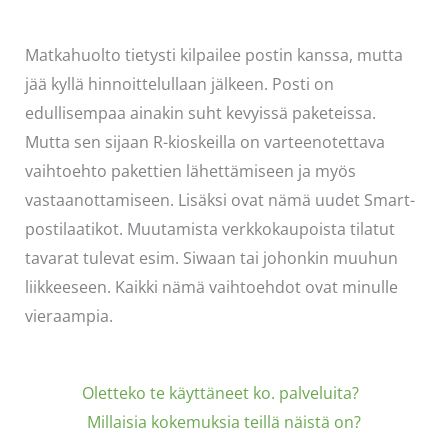
Matkahuolto tietysti kilpailee postin kanssa, mutta
jää kyllä hinnoittelullaan jälkeen. Posti on
edullisempaa ainakin suht kevyissä paketeissa.
Mutta sen sijaan R-kioskeilla on varteenotettava
vaihtoehto pakettien lähettämiseen ja myös
vastaanottamiseen. Lisäksi ovat nämä uudet Smart-
postilaatikot. Muutamista verkkokaupoista tilatut
tavarat tulevat esim. Siwaan tai johonkin muuhun
liikkeeseen. Kaikki nämä vaihtoehdot ovat minulle
vieraampia.
Olettek
o
te käyttäneet ko. palveluita?
M
illaisia kokemuksia teillä näistä on?