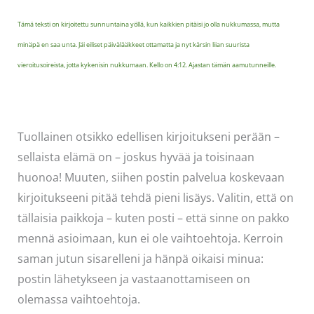
Tämä teksti on kirjoitettu sunnuntaina yöllä, kun kaikkien pitäisi jo olla nukkumassa, mutta
minäpä en saa unta
.
Jäi
eiliset päivälääkkeet ottamatta ja nyt kärsin liian suurista
vieroitusoireista, jotta kykenisin nukkumaan. Kello on 4:12. Ajastan tämän aamutunneille.
Tuollainen otsikko edellisen kirjoitukseni perään –
sellaista elämä on – joskus hyvää ja toisinaan
huonoa! Muuten, siihen postin palvelua koskevaan
kirjoitukseeni pitää tehdä pieni lisäys. Valitin, että on
tällaisia paikkoja – kuten posti – että sinne on pakko
mennä asioimaan, kun ei ole vaihtoehtoja. Kerroin
saman jutun sisarelleni ja hänpä oikaisi minua:
postin lähetykseen ja vastaanottamiseen on
olemassa vaihtoehtoja.