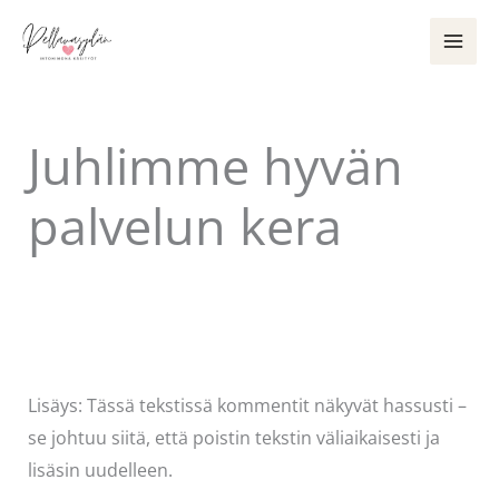
Siirry
sisältöön
Juhlimme hyvän
palvelun kera
Kommentoi
/
Uncategorized
/ Kirjoittaja
Pellavasydän
Lisäys: Tässä tekstissä kommentit näkyvät hassusti –
se johtuu siitä, että poistin tekstin väliaikaisesti ja
lisäsin uudelleen.