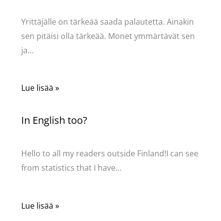
Kommentoi
/
Uncategorized
/ Kirjoittaja
Pellavasydän
Yrittäjälle on tärkeää saada palautetta. Ainakin
sen pitäisi olla tärkeää. Monet ymmärtävät sen
ja…
Lue lisää »
In English too?
Kommentoi
/
Uncategorized
/ Kirjoittaja
Pellavasydän
Hello to all my readers outside Finland!I can see
from statistics that I have…
Lue lisää »