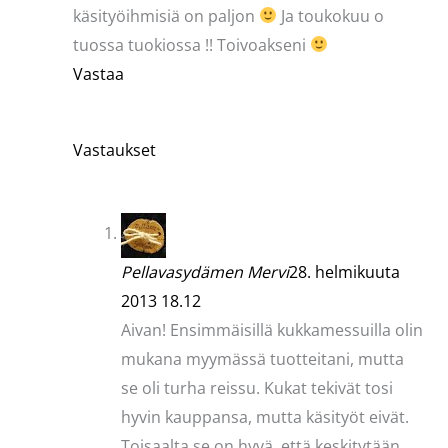
käsityöihmisiä on paljon
Ja toukokuu o
tuossa tuokiossa !! Toivoakseni
Vastaa
Vastaukset
Pellavasydämen Mervi
28. helmikuuta
2013 18.12
Aivan! Ensimmäisillä kukkamessuilla olin
mukana myymässä tuotteitani, mutta
se oli turha reissu. Kukat tekivät tosi
hyvin kauppansa, mutta käsityöt eivät.
Toisaalta se on hyvä, että keskitytään