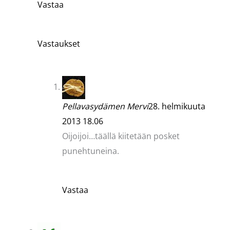
Vastaa
Vastaukset
Pellavasydämen Mervi
28. helmikuuta
2013 18.06
Oijoijoi…täällä kiitetään posket
punehtuneina.
Vastaa