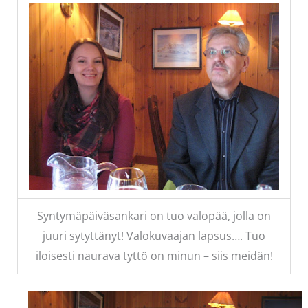
Syntymäpäiväsankari on tuo valopää, jolla on
juuri sytyttänyt! Valokuvaajan lapsus…. Tuo
iloisesti naurava tyttö on minun – siis meidän!