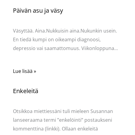
Päivän asu ja väsy
Kommentoi
/
Uncategorized
/ Kirjoittaja
Pellavasydän
Väsyttää. Aina.Nukkuisin aina.Nukunkin usein.
En tiedä kumpi on oikeampi diagnoosi,
depressio vai saamattomuus. Viikonloppuna…
Lue lisää »
Enkeleitä
Kommentoi
/
Uncategorized
/ Kirjoittaja
Pellavasydän
Otsikkoa miettiessäni tuli mieleen Susannan
lanseeraama termi ”enkelöinti” postaukseni
kommenttina (linkki). Ollaan enkeleitä