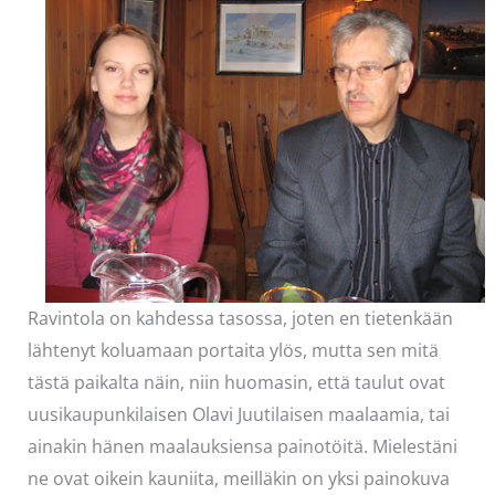
Ravintola on kahdessa tasossa, joten en tietenkään
lähtenyt koluamaan portaita ylös, mutta sen mitä
tästä paikalta näin, niin huomasin, että taulut ovat
uusikaupunkilaisen Olavi Juutilaisen maalaamia, tai
ainakin hänen maalauksiensa painotöitä. Mielestäni
ne ovat oikein kauniita, meilläkin on yksi painokuva