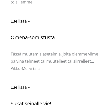
toisillemme…
Lue lisää »
Omena-somistusta
Kommentoi
/
Uncategorized
/ Kirjoittaja
Pellavasydän
Tässä muutamia asetelmia, joita olemme viime
päivinä tehneet tai muutelleet tai siirrelleet…
Pikku-Mervi (siis…
Lue lisää »
Sukat seinälle vie!
Kommentoi
/
Uncategorized
/ Kirjoittaja
Pellavasydän