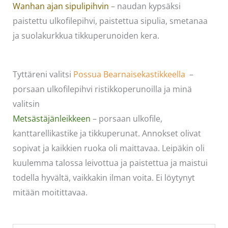
Wanhan ajan sipulipihvin
– naudan kypsäksi
paistettu ulkofilepihvi, paistettua sipulia, smetanaa
ja suolakurkkua tikkuperunoiden kera.
Tyttäreni valitsi
Possua Bearnaisekastikkeella
–
porsaan ulkofilepihvi ristikkoperunoilla ja minä
valitsin
Metsästäjänleikkeen
– porsaan ulkofile,
kanttarellikastike ja tikkuperunat. Annokset olivat
sopivat ja kaikkien ruoka oli maittavaa. Leipäkin oli
kuulemma talossa leivottua ja paistettua ja maistui
todella hyvältä, vaikkakin ilman voita. Ei löytynyt
mitään moitittavaa.