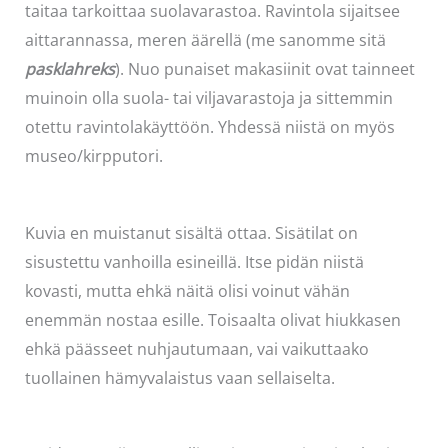
taitaa tarkoittaa suolavarastoa. Ravintola sijaitsee
aittarannassa, meren äärellä (me sanomme sitä
pasklahreks
). Nuo punaiset makasiinit ovat tainneet
muinoin olla suola- tai viljavarastoja ja sittemmin
otettu ravintolakäyttöön. Yhdessä niistä on myös
museo/kirpputori.
Kuvia en muistanut sisältä ottaa. Sisätilat on
sisustettu vanhoilla esineillä. Itse pidän niistä
kovasti, mutta ehkä näitä olisi voinut vähän
enemmän nostaa esille. Toisaalta olivat hiukkasen
ehkä päässeet nuhjautumaan, vai vaikuttaako
tuollainen hämyvalaistus vaan sellaiselta.