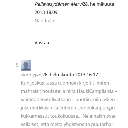
Pellavasydämen Mervi
28. helmikuuta
2013 18.09
Nähdään!
Vastaa
Anonyymi
26. helmikuuta 2013 16.17
Kun joskus tässä tuonnoin kirjoitit, miten
mahtaisit houkutella niitä HaukiCampilaisia –
vaimitänenytolivatkaan – puotiin, niin äsken
just merkkasin kalenteriin Uudenkaupungin
kukkamessut toukokuussa… Ne ainakin ovat
sellaiset, että meitä yhdistyneitä puutarha-