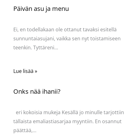
Päivän asu ja menu
Kommentoi
/
Uncategorized
/ Kirjoittaja
Pellavasydän
Ei, en todellakaan ole ottanut tavaksi esitellä
sunnuntaiasujani, vaikka sen nyt toistamiseen
teenkin. Tyttäreni…
Lue lisää »
Onks nää ihanii?
Kommentoi
/
Uncategorized
/ Kirjoittaja
Pellavasydän
eri kokoisia mukeja Kesällä jo minulle tarjottiin
tällaista emaliastiasarjaa myyntiin. En osannut
päättää,…