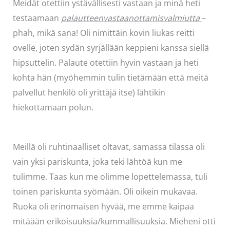
Meidät otettiin ystävällisesti vastaan ja minä heti
testaamaan
palautteenvastaanottamisvalmiutta
–
phah, mikä sana! Oli nimittäin kovin liukas reitti
ovelle, joten sydän syrjällään keppieni kanssa siellä
hipsuttelin. Palaute otettiin hyvin vastaan ja heti
kohta hän (myöhemmin tulin tietämään että meitä
palvellut henkilö oli yrittäjä itse) lähtikin
hiekottamaan polun.
Meillä oli ruhtinaalliset oltavat, samassa tilassa oli
vain yksi pariskunta, joka teki lähtöä kun me
tulimme. Taas kun me olimme lopettelemassa, tuli
toinen pariskunta syömään. Oli oikein mukavaa.
Ruoka oli erinomaisen hyvää, me emme kaipaa
mitäään erikoisuuksia/kummallisuuksia. Mieheni otti