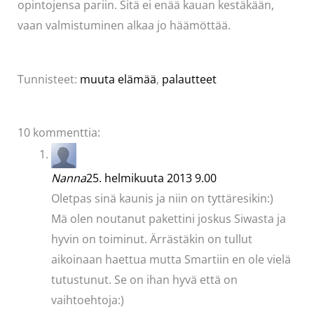
opintojensa pariin. Sitä ei enää kauan kestäkään,
vaan valmistuminen alkaa jo häämöttää.
Tunnisteet:
muuta elämää
,
palautteet
10 kommenttia:
Nanna
25. helmikuuta 2013 9.00
Oletpas sinä kaunis ja niin on tyttäresikin:)
Mä olen noutanut pakettini joskus Siwasta ja
hyvin on toiminut. Ärrästäkin on tullut
aikoinaan haettua mutta Smartiin en ole vielä
tutustunut. Se on ihan hyvä että on
vaihtoehtoja:)