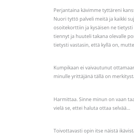
Perjantaina kävimme tyttäreni kanssa
Nuori tyttö palveli meitä ja kaikki 
osoitekorttiin ja kysäisen ne tietyst
tiennyt ja huuteli takana olevalle p
tietysti vastasin, että kyllä on, mut
Kumpikaan ei vaivautunut ottamaan sel
minulle yrittäjänä tällä on merkityst
Harmittaa. Sinne minun on vaan taas
vielä se, ettei haluta ottaa selvää…
Toivottavasti opin itse näistä ikävis