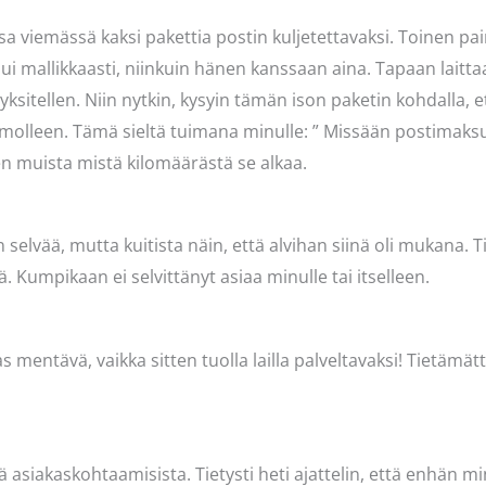
 viemässä kaksi pakettia postin kuljetettavaksi. Toinen paino
sujui mallikkaasti, niinkuin hänen kanssaan aina. Tapaan laitt
i yksitellen. Niin nytkin, kysyin tämän ison paketin kohdalla,
omolleen. Tämä sieltä tuimana minulle: ” Missään postimaksui
ten muista mistä kilomäärästä se alkaa.
vää, mutta kuitista näin, että alvihan siinä oli mukana. Tiet
ä. Kumpikaan ei selvittänyt asiaa minulle tai itselleen.
 mentävä, vaikka sitten tuolla lailla palveltavaksi! Tietä
tä asiakaskohtaamisista. Tietysti heti ajattelin, että enhän mi