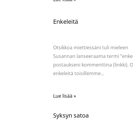
Enkeleitä
Kommentoi
/
Uncategorized
/ Kirjoittaja
Pellavasydän
Otsikkoa miettiessäni tuli mieleen
Susannan lanseeraama termi ”enkel
postaukseni kommenttina (linkki). O
enkeleitä toisillemme…
Lue lisää »
Syksyn satoa
Kommentoi
/
Uncategorized
/ Kirjoittaja
Pellavasydän