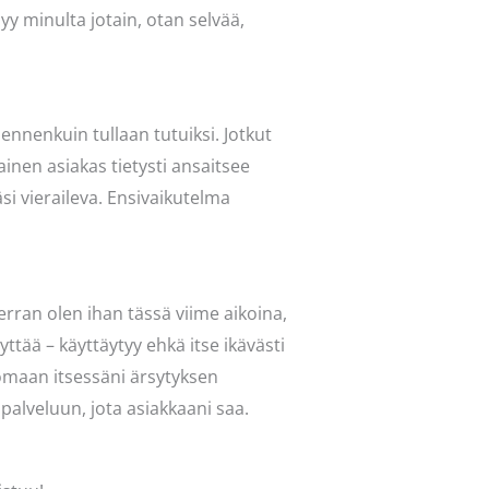
y minulta jotain, otan selvää,
 ennenkuin tullaan tutuiksi. Jotkut
inen asiakas tietysti ansaitsee
si vieraileva. Ensivaikutelma
rran olen ihan tässä viime aikoina,
ttää – käyttäytyy ehkä itse ikävästi
uomaan itsessäni ärsytyksen
palveluun, jota asiakkaani saa.