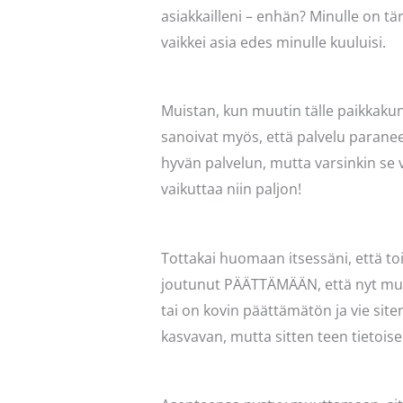
asiakkailleni – enhän? Minulle on tä
vaikkei asia edes minulle kuuluisi.
Muistan, kun muutin tälle paikkakunna
sanoivat myös, että palvelu paranee,
hyvän palvelun, mutta varsinkin se v
vaikuttaa niin paljon!
Tottakai huomaan itsessäni, että to
joutunut PÄÄTTÄMÄÄN, että nyt muutan
tai on kovin päättämätön ja vie sit
kasvavan, mutta sitten teen tietois