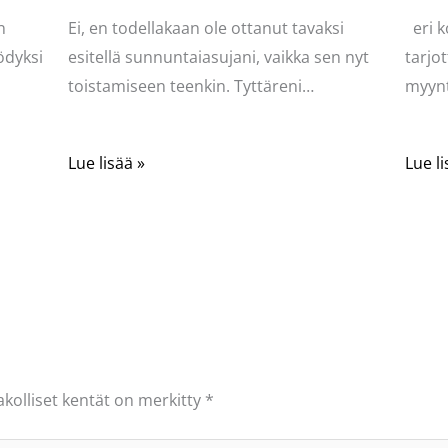
n
Ei, en todellakaan ole ottanut tavaksi
eri k
ödyksi
esitellä sunnuntaiasujani, vaikka sen nyt
tarjot
toistamiseen teenkin. Tyttäreni…
myynt
Lue lisää »
Lue li
akolliset kentät on merkitty
*