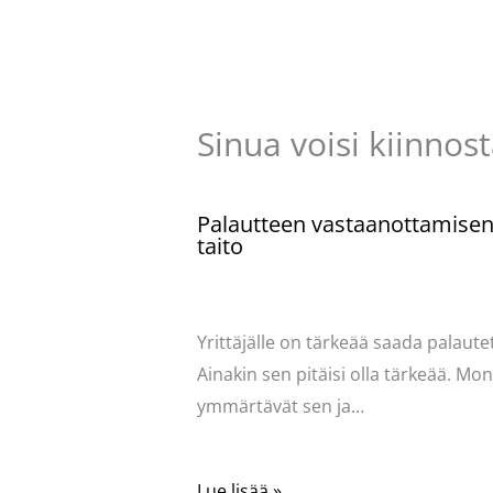
Sinua voisi kiinnos
Palautteen vastaanottamise
taito
Kommentoi
/
Uncategorized
/ Kirjoittaja
Pellavasydän
Yrittäjälle on tärkeää saada palautet
Ainakin sen pitäisi olla tärkeää. Mo
ymmärtävät sen ja…
Lue lisää »