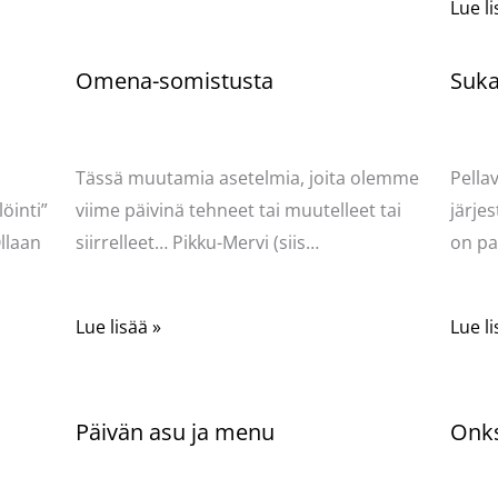
Lue li
Omena-somistusta
Sukat
Kommentoi
/
Uncategorized
/ Kirjoittaja
Komme
Pellavasydän
Pella
Tässä muutamia asetelmia, joita olemme
Pella
öinti”
viime päivinä tehneet tai muutelleet tai
järjes
llaan
siirrelleet… Pikku-Mervi (siis…
on pa
Lue lisää »
Lue li
Päivän asu ja menu
Onks
Kommentoi
/
Uncategorized
/ Kirjoittaja
Komme
Pellavasydän
Pella