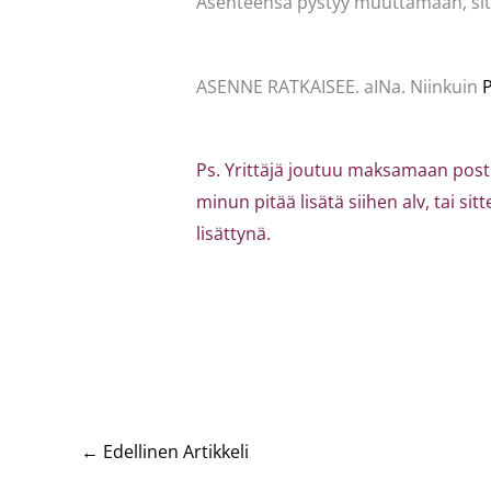
Asenteensa pystyy muuttamaan, sitä a
ASENNE RATKAISEE. aINa. Niinkuin
P
Ps. Yrittäjä joutuu maksamaan postim
minun pitää lisätä siihen alv, tai si
lisättynä.
←
Edellinen Artikkeli