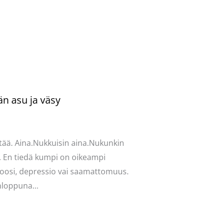
än asu ja väsy
ntoi
/
Uncategorized
/ Kirjoittaja
vasydän
tää. Aina.Nukkuisin aina.Nukunkin
. En tiedä kumpi on oikeampi
oosi, depressio vai saamattomuus.
onloppuna…