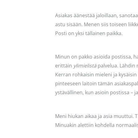
Asiakas äänestää jaloillaan, sanotaa
astu sisään. Menen siis toiseen liik
Posti on yksi tällainen paikka.
Minun on pakko asioida postissa, hak
erittäin
ylimielistä
palvelua. Lähdin m
Kerran rohkaisin mieleni ja kysäisin t
pinteeseen laitoin tämän asiakaspalv
ystävällinen, kun asioin postissa – 
Meni hiukan aikaa ja asia muuttui. Tä
Minuakin alettiin kohdella normaalis