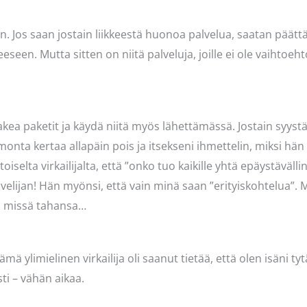
n. Jos saan jostain liikkeestä huonoa palvelua, saatan päätt
keeseen. Mutta sitten on niitä palveluja, joille ei ole vaihto
ea paketit ja käydä niitä myös lähettämässä. Jostain syystä s
onta kertaa allapäin pois ja itsekseni ihmettelin, miksi hän
oiselta virkailijalta, että ”onko tuo kaikille yhtä epäystävälli
elijan! Hän myönsi, että vain minä saan ”erityiskohtelua”. Mi
ja missä tahansa…
mä ylimielinen virkailija oli saanut tietää, että olen isäni ty
ti – vähän aikaa.