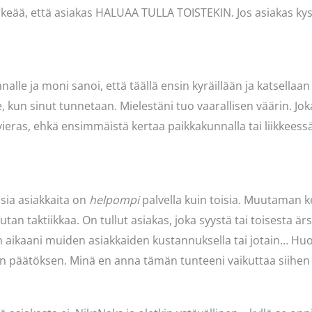
rkeää, että asiakas HALUAA TULLA TOISTEKIN. Jos asiakas kysy
lle ja moni sanoi, että täällä ensin kyräillään ja katsellaan
 kun sinut tunnetaan. Mielestäni tuo vaarallisen väärin. Joka
ieras, ehkä ensimmäistä kertaa paikkakunnalla tai liikkeessä
isia asiakkaita on
helpompi
palvella kuin toisia. Muutaman ke
 taktiikkaa. On tullut asiakas, joka syystä tai toisesta ärsy
en aikaani muiden asiakkaiden kustannuksella tai jotain… H
en päätöksen. Minä en anna tämän tunteeni vaikuttaa siihen 