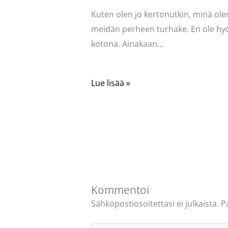
Kuten olen jo kertonutkin, minä ole
meidän perheen turhake. En ole hy
kotona. Ainakaan…
Lue lisää »
Kommentoi
Sähköpostiosoitettasi ei julkaista.
P