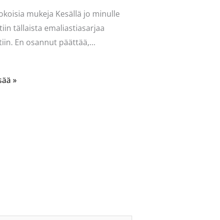
okoisia mukeja Kesällä jo minulle
tiin tällaista emaliastiasarjaa
iin. En osannut päättää,…
sää »