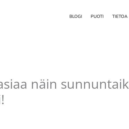
BLOGI
PUOTI
TIETOA
 asiaa näin sunnuntaik
!
ittaja
Pellavasydän