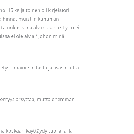
i 15 kg ja toinen oli kirjekuori.
aa hinnat muistiin kuhunkin
 että onkos siinä alv mukana? Tyttö ei
ssa ei ole alvia!” Johon minä
ysti mainitsin tästä ja lisäsin, että
mättömyys ärsyttää, mutta enemmän
nä koskaan käyttäydy tuolla lailla