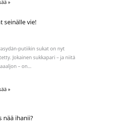
sää »
 seinälle vie!
ntoi
/
Uncategorized
/ Kirjoittaja
vasydän
vasydän-putiikin sukat on nyt
tetty. Jokainen sukkapari – ja niitä
aaaljon – on…
sää »
 nää ihanii?
ntoi
/
Uncategorized
/ Kirjoittaja
vasydän