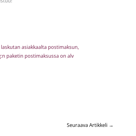
istuu!
s laskutan asiakkaalta postimaksun,
0 kg:n paketin postimaksussa on alv
Seuraava Artikkeli
→