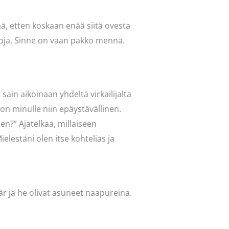
ää, etten koskaan enää siitä ovesta
ehtoja. Sinne on vaan pakko mennä.
ain aikoinaan yhdeltä virkailijalta
 on minulle niin epäystävällinen.
nen?” Ajatelkaa, millaiseen
elestäni olen itse kohtelias ja
tär ja he olivat asuneet naapureina.