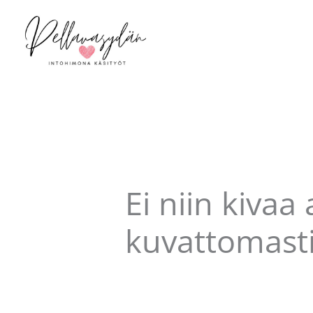
Siirry
sisältöön
Ei niin kivaa
kuvattomasti
Kommentoi
/
Uncategorized
/ Kirjo