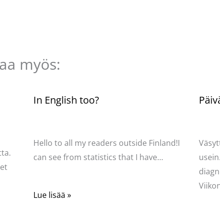
taa myös:
n
In English too?
Päiv
Kommentoi
/
Uncategorized
/ Kirjoittaja
Komme
Pellavasydän
Pella
Hello to all my readers outside Finland!I
Väsyt
ta.
can see from statistics that I have…
usein
net
diagn
Viik
Lue lisää »