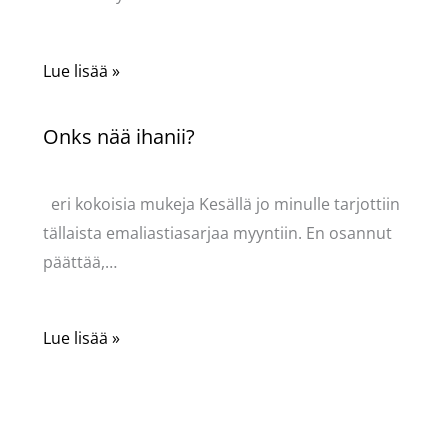
Lue lisää »
Onks nää ihanii?
Kommentoi
/
Uncategorized
/ Kirjoittaja
Pellavasydän
eri kokoisia mukeja Kesällä jo minulle tarjottiin
tällaista emaliastiasarjaa myyntiin. En osannut
päättää,…
Lue lisää »