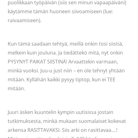
puolikkaan työpäivän (siis sen minun vapaapäiväni)
käytämme tämän huoneen siivoamiseen (lue:
raivaamiseen).
Kun tämä saadaan tehtyä, meillä onkin tosi siistiä,
melkein kuin jouluna. Ja tiedättekö mitä, nyt onkin
PYSYNYT PAIKAT SIISTINÄ! Arvaattekin varmaan,
minkä vuoksi. Juu-u just niin – en ole tehnyt yhtään
mitään. Kyllähän kaikki pysyy tiptop, kun ei TEE
mitään.
Juuri äsken kuuntelin kympin uutisissa jostain
tutkimuksesta, minkä mukaan suomalaiset kokevat
arkensa RASITTAVAKSI. Siis arki on rasittavaa….!