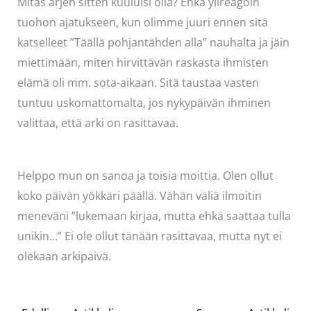
Mitäs arjen sitten kuuluisi olla? Ehkä ylireagoin
tuohon ajatukseen, kun olimme juuri ennen sitä
katselleet ”Täällä pohjantähden alla” nauhalta ja jäin
miettimään, miten hirvittävän raskasta ihmisten
elämä oli mm. sota-aikaan. Sitä taustaa vasten
tuntuu uskomattomalta, jos nykypäivän ihminen
valittaa, että arki on rasittavaa.
Helppo mun on sanoa ja toisia moittia. Olen ollut
koko päivän yökkäri päällä. Vähän väliä ilmoitin
meneväni ”lukemaan kirjaa, mutta ehkä saattaa tulla
unikin…” Ei ole ollut tänään rasittavaa, mutta nyt ei
olekaan arkipäivä.