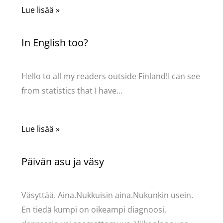
Lue lisää »
In English too?
Kommentoi
/
Uncategorized
/ Kirjoittaja
Pellavasydän
Hello to all my readers outside Finland!I can see
from statistics that I have…
Lue lisää »
Päivän asu ja väsy
Kommentoi
/
Uncategorized
/ Kirjoittaja
Pellavasydän
Väsyttää. Aina.Nukkuisin aina.Nukunkin usein.
En tiedä kumpi on oikeampi diagnoosi,