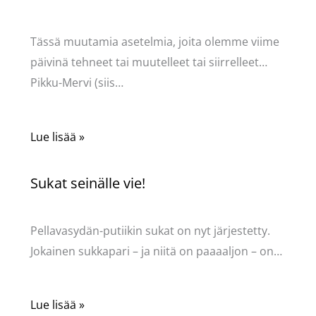
Kommentoi
/
Uncategorized
/ Kirjoittaja
Pellavasydän
Tässä muutamia asetelmia, joita olemme viime
päivinä tehneet tai muutelleet tai siirrelleet…
Pikku-Mervi (siis…
Lue lisää »
Sukat seinälle vie!
Kommentoi
/
Uncategorized
/ Kirjoittaja
Pellavasydän
Pellavasydän-putiikin sukat on nyt järjestetty.
Jokainen sukkapari – ja niitä on paaaaljon – on…
Lue lisää »