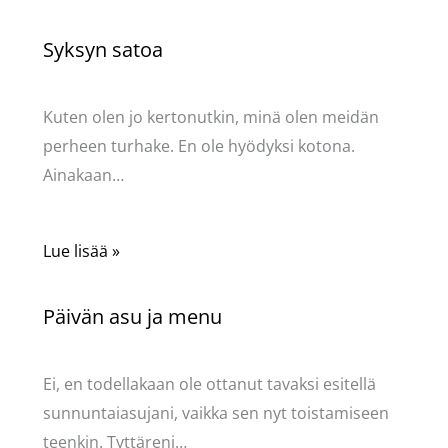
Syksyn satoa
Kommentoi
/
Uncategorized
/ Kirjoittaja
Pellavasydän
Kuten olen jo kertonutkin, minä olen meidän
perheen turhake. En ole hyödyksi kotona.
Ainakaan…
Lue lisää »
Päivän asu ja menu
Kommentoi
/
Uncategorized
/ Kirjoittaja
Pellavasydän
Ei, en todellakaan ole ottanut tavaksi esitellä
sunnuntaiasujani, vaikka sen nyt toistamiseen
teenkin. Tyttäreni…