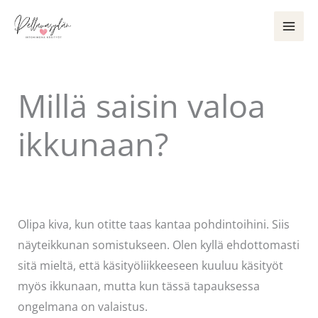
Siirry
sisältöön
Millä saisin valoa
ikkunaan?
Kommentoi
/
Uncategorized
/ Kirjoittaja
Pellavasydän
Olipa kiva, kun otitte taas kantaa pohdintoihini. Siis
näyteikkunan somistukseen. Olen kyllä ehdottomasti
sitä mieltä, että käsityöliikkeeseen kuuluu käsityöt
myös ikkunaan, mutta kun tässä tapauksessa
ongelmana on valaistus.