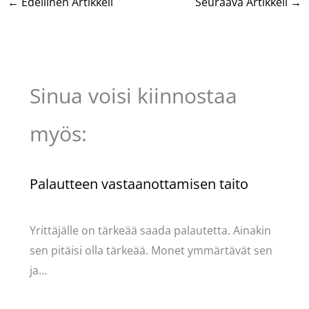
←
Edellinen Artikkeli
Seuraava Artikkeli
→
Sinua voisi kiinnostaa
myös:
Palautteen vastaanottamisen taito
Kommentoi
/
Uncategorized
/ Kirjoittaja
Pellavasydän
Yrittäjälle on tärkeää saada palautetta. Ainakin
sen pitäisi olla tärkeää. Monet ymmärtävät sen
ja…