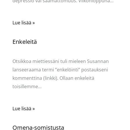
depressio vai saamattomuus. Viikonloppuna…
Lue lisää »
Enkeleitä
Kommentoi
/
Uncategorized
/ Kirjoittaja
Pellavasydän
Otsikkoa miettiessäni tuli mieleen Susannan
lanseeraama termi ”enkelöinti” postaukseni
kommenttina (linkki). Ollaan enkeleitä
toisillemme…
Lue lisää »
Omena-somistusta