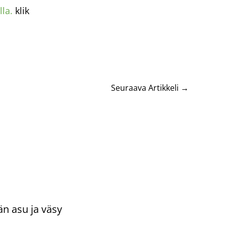
lla.
klik
Seuraava Artikkeli
→
än asu ja väsy
ntoi
/
Uncategorized
/ Kirjoittaja