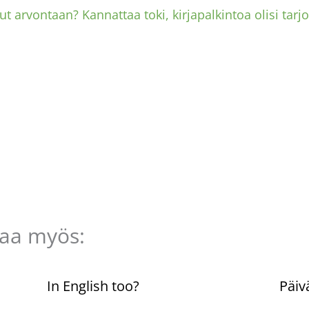
nut arvontaan? Kannattaa toki, kirjapalkintoa olisi tarjo
taa myös:
n
In English too?
Päiv
Kommentoi
/
Uncategorized
/ Kirjoittaja
Komme