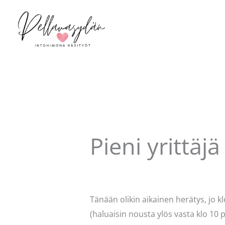
Siirry
sisältöön
Pieni yrittäj
Kommentoi
/
Uncategorized
/ Kirjo
Tänään olikin aikainen herätys, jo k
(haluaisin nousta ylös vasta klo 10