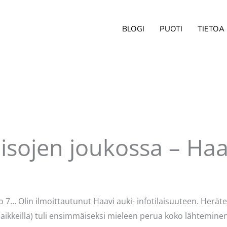
BLOGI
PUOTI
TIETOA
ä isojen joukossa – Haa
ittaja
Pellavasydän
lo 7… Olin ilmoittautunut Haavi auki- infotilaisuuteen. Heräte
 paikkeilla) tuli ensimmäiseksi mieleen perua koko lähtemin