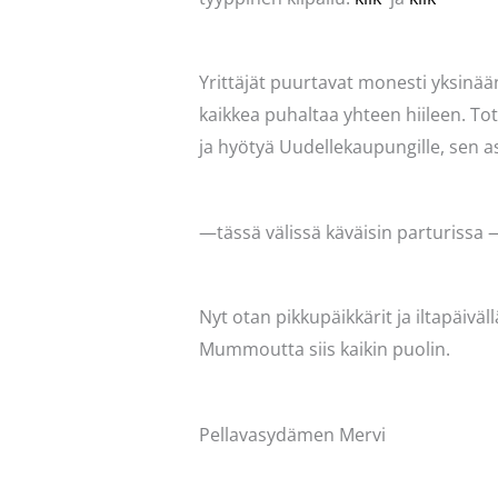
Yrittäjät puurtavat monesti yksinää
kaikkea puhaltaa yhteen hiileen. Tott
ja hyötyä Uudellekaupungille, sen asu
—tässä välissä käväisin parturiss
Nyt otan pikkupäikkärit ja iltapäiv
Mummoutta siis kaikin puolin.
Pellavasydämen Mervi