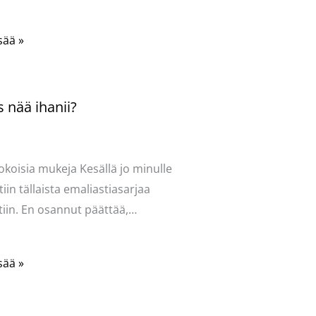
sää »
 nää ihanii?
ntoi
/
Uncategorized
/ Kirjoittaja
vasydän
okoisia mukeja Kesällä jo minulle
tiin tällaista emaliastiasarjaa
iin. En osannut päättää,…
sää »