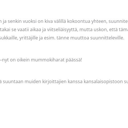
n ja senkin vuoksi on kiva välillä kokoontua yhteen, suunnit
akai se vaatii aikaa ja viitseliäisyyttä, mutta uskon, että tä
kkaille, yrittäjille ja esim. tänne muuttoa suunnitteleville.
a —nyt on oikein mummokiharat päässä!
ällä suuntaan muiden kirjoittajien kanssa kansalaisopistoon