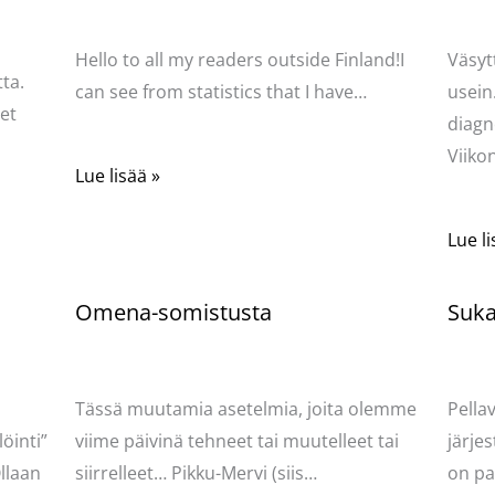
Pellavasydän
Pella
Hello to all my readers outside Finland!I
Väsyt
ta.
can see from statistics that I have…
usein
net
diagn
Viik
Lue lisää »
Lue li
Omena-somistusta
Sukat
Kommentoi
/
Uncategorized
/ Kirjoittaja
Komme
Pellavasydän
Pella
Tässä muutamia asetelmia, joita olemme
Pella
öinti”
viime päivinä tehneet tai muutelleet tai
järjes
llaan
siirrelleet… Pikku-Mervi (siis…
on pa