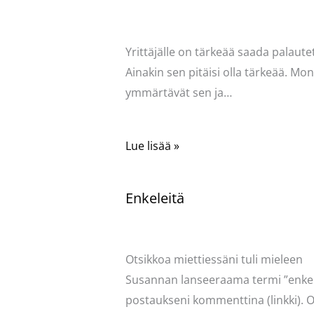
Kommentoi
/
Uncategorized
/ Kirjoittaja
Pellavasydän
Yrittäjälle on tärkeää saada palautet
Ainakin sen pitäisi olla tärkeää. Mo
ymmärtävät sen ja…
Lue lisää »
Enkeleitä
Kommentoi
/
Uncategorized
/ Kirjoittaja
Pellavasydän
Otsikkoa miettiessäni tuli mieleen
Susannan lanseeraama termi ”enkel
postaukseni kommenttina (linkki). O