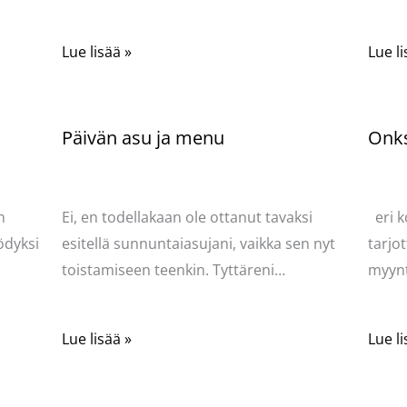
Lue lisää »
Lue li
Päivän asu ja menu
Onks
Kommentoi
/
Uncategorized
/ Kirjoittaja
Komme
Pellavasydän
Pella
n
Ei, en todellakaan ole ottanut tavaksi
eri k
ödyksi
esitellä sunnuntaiasujani, vaikka sen nyt
tarjot
toistamiseen teenkin. Tyttäreni…
myynt
Lue lisää »
Lue li