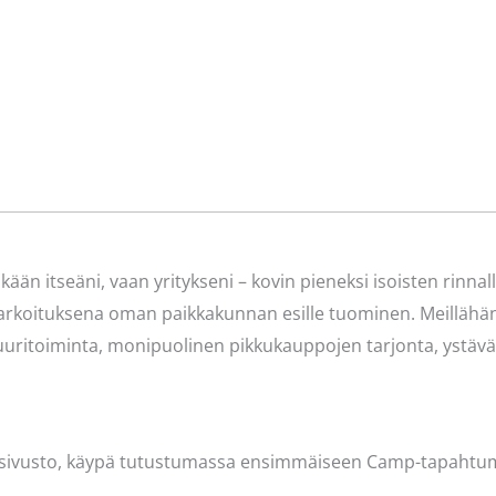
äkään itseäni, vaan yritykseni – kovin pieneksi isoisten rinna
oituksena oman paikkakunnan esille tuominen. Meillähän o
tuuritoiminta, monipuolinen pikkukauppojen tarjonta, ystäväl
k-sivusto, käypä tutustumassa ensimmäiseen Camp-tapahtumaan