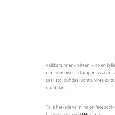
Vaikka tunnenkin itseni – no en kyll
nimenomaisessa kampanjassa on tark
saaristo, puhdas luonto, vireä kult
muutakin…
Tällä hetkellä valmiina on faceboo
tyyppinen kilpailu!
klik
ja
klik