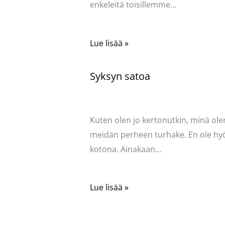
enkeleitä toisillemme…
Lue lisää »
Syksyn satoa
Kommentoi
/
Uncategorized
/ Kirjoittaja
Pellavasydän
Kuten olen jo kertonutkin, minä ole
meidän perheen turhake. En ole hy
kotona. Ainakaan…
Lue lisää »