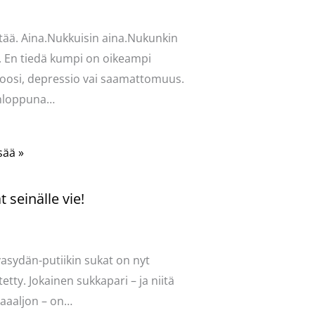
vasydän
tää. Aina.Nukkuisin aina.Nukunkin
. En tiedä kumpi on oikeampi
oosi, depressio vai saamattomuus.
onloppuna…
sää »
 seinälle vie!
ntoi
/
Uncategorized
/ Kirjoittaja
vasydän
vasydän-putiikin sukat on nyt
tetty. Jokainen sukkapari – ja niitä
aaaljon – on…