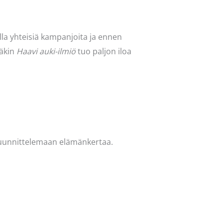
ella yhteisiä kampanjoita ja ennen
mäkin
Haavi auki-ilmiö
tuo paljon iloa
 suunnittelemaan elämänkertaa.