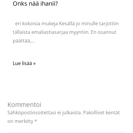
Onks nää ihanii?
Kommentoi
/
Uncategorized
/ Kirjoittaja
Pellavasydän
eri kokoisia mukeja Kesällä jo minulle tarjottiin
tällaista emaliastiasarjaa myyntiin. En osannut
päättää,…
Lue lisää »
Kommentoi
Sähköpostiosoitettasi ei julkaista.
Pakolliset kentät
on merkitty
*