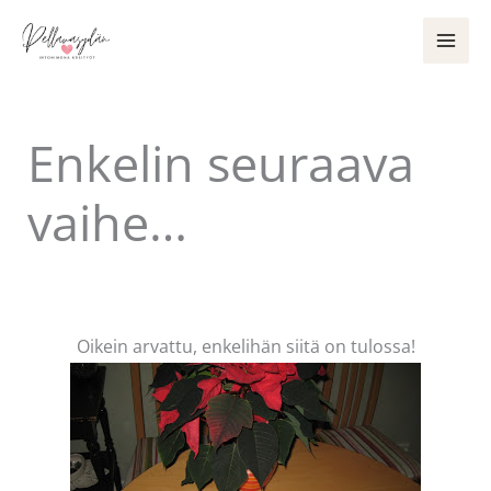
Siirry
sisältöön
Enkelin seuraava
vaihe…
Kommentoi
/
Uncategorized
/ Kirjoittaja
Pellavasydän
Oikein arvattu, enkelihän siitä on tulossa!