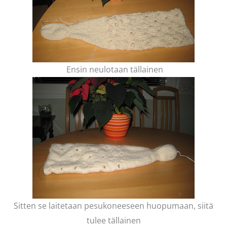
Ensin neulotaan tällainen
Sitten se laitetaan pesukoneeseen huopumaan, siitä
tulee tällainen