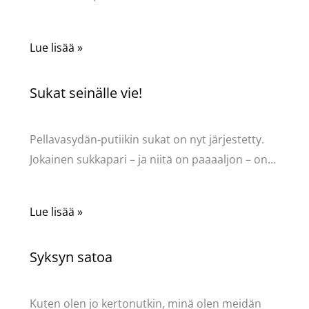
Lue lisää »
Sukat seinälle vie!
Kommentoi
/
Uncategorized
/ Kirjoittaja
Pellavasydän
Pellavasydän-putiikin sukat on nyt järjestetty.
Jokainen sukkapari – ja niitä on paaaaljon – on…
Lue lisää »
Syksyn satoa
Kommentoi
/
Uncategorized
/ Kirjoittaja
Pellavasydän
Kuten olen jo kertonutkin, minä olen meidän