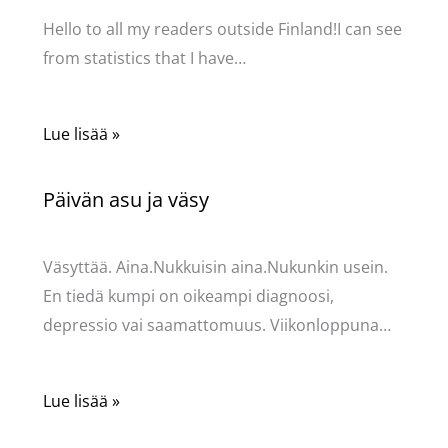
Hello to all my readers outside Finland!I can see
from statistics that I have…
Lue lisää »
Päivän asu ja väsy
Kommentoi
/
Uncategorized
/ Kirjoittaja
Pellavasydän
Väsyttää. Aina.Nukkuisin aina.Nukunkin usein.
En tiedä kumpi on oikeampi diagnoosi,
depressio vai saamattomuus. Viikonloppuna…
Lue lisää »