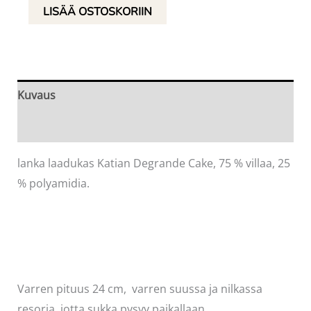
Siniset
LISÄÄ OSTOSKORIIN
liukuväriset
villasukat,
koko
40-
Kuvaus
41
Arviot (0)
määrä
lanka laadukas Katian Degrande Cake, 75 % villaa, 25
% polyamidia.
Varren pituus 24 cm, varren suussa ja nilkassa
resoria, jotta sukka pysyy paikallaan.