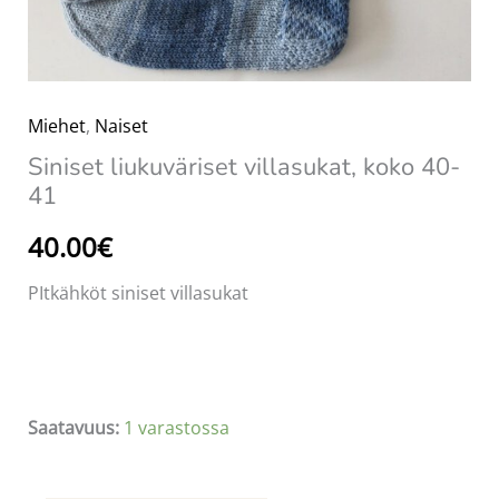
Miehet
,
Naiset
Siniset liukuväriset villasukat, koko 40-
41
40.00
€
PItkähköt siniset villasukat
Saatavuus:
1 varastossa