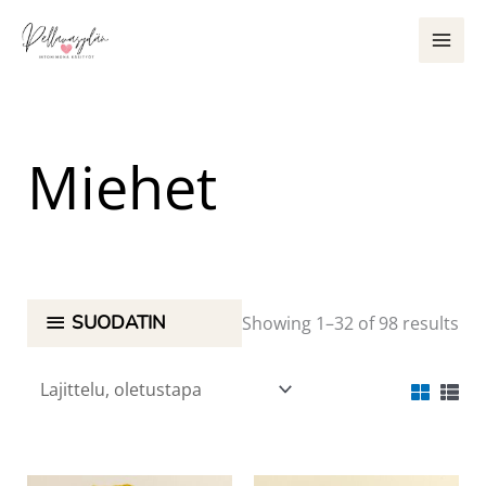
Siirry
sisältöön
Miehet
SUODATIN
Showing 1–32 of 98 results