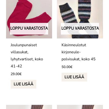
LOPPU VARASTOSTA
LOPPU VARASTOSTA
Joulunpunaiset
Käsinneulotut
villasukat,
kirjoneule-
lyhytvartiset, koko
polvisukat, koko 45
41-42
50.00
€
29.00
€
LUE LISÄÄ
LUE LISÄÄ