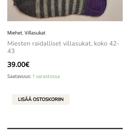
Miehet
,
Villasukat
Miesten raidalliset villasukat, koko 42-
43
39.00
€
Saatavuus:
1 varastossa
Miesten
LISÄÄ OSTOSKORIIN
raidalliset
villasukat,
koko