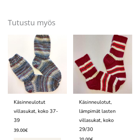
Tutustu myös
Käsinneulotut
Käsinneulotut,
villasukat, koko 37-
lämpimät lasten
39
villasukat, koko
29/30
39.00
€
20.00
€