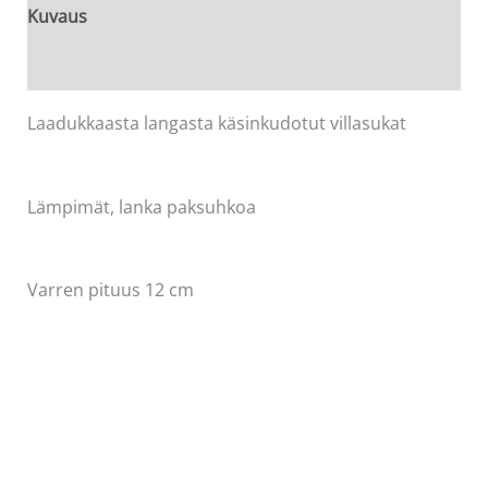
42-
Kuvaus
43
Arviot (0)
määrä
Laadukkaasta langasta käsinkudotut villasukat
Lämpimät, lanka paksuhkoa
Varren pituus 12 cm