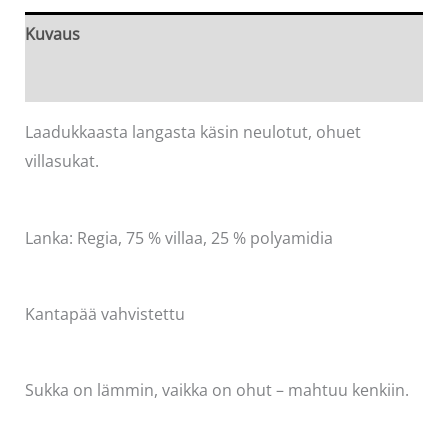
43
Kuvaus
määrä
Arviot (0)
Laadukkaasta langasta käsin neulotut, ohuet
villasukat.
Lanka: Regia, 75 % villaa, 25 % polyamidia
Kantapää vahvistettu
Sukka on lämmin, vaikka on ohut – mahtuu kenkiin.