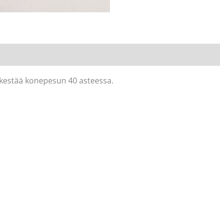
koko
42-
44
määrä
 kestää konepesun 40 asteessa.