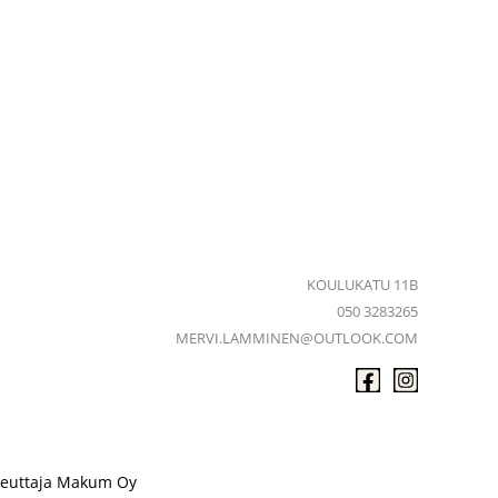
KOULUKATU 11B
050 3283265
MERVI.LAMMINEN@OUTLOOK.COM
teuttaja
Makum Oy