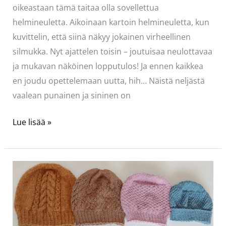
oikeastaan tämä taitaa olla sovellettua
helmineuletta. Aikoinaan kartoin helmineuletta, kun
kuvittelin, että siinä näkyy jokainen virheellinen
silmukka. Nyt ajattelen toisin – joutuisaa neulottavaa
ja mukavan näköinen lopputulos! Ja ennen kaikkea
en joudu opettelemaan uutta, hih… Näistä neljästä
vaalean punainen ja sininen on
Neljä
Lue lisää »
pipoa,
ohje
helmineuleiselle