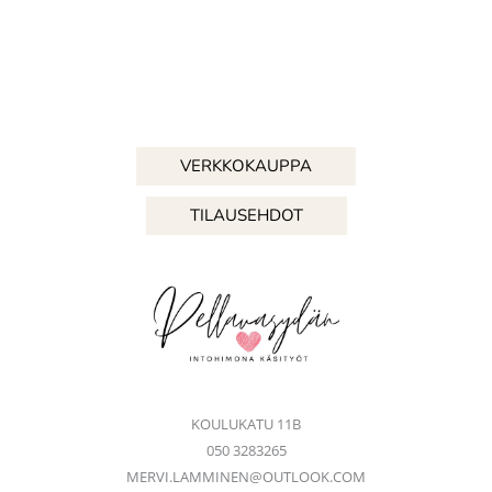
–
ohjelinkki
ensimmäiseen
VERKKOKAUPPA
TILAUSEHDOT
KOULUKATU 11B
050 3283265
MERVI.LAMMINEN@OUTLOOK.COM