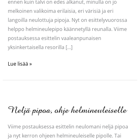
ennen kuin talvi on edes alkanut, minulla on jo
melkoinen valikoima erilaisia, eri värisiä ja eri
langoilla neulottuja pipoja. Nyt on esittelyvuorossa
helppo helmineulepipo käännetyllä reunalla. Viime
postauksessa esittelin vaaleanpunaisen
yksinkertaisella resorilla […]
Helppo
Lue lisää »
helmineulepipo
Neljä pipoa, ohje helmineuleiselle
Viime postauksessa esittelin neulomani neljä pipoa
ja nyt kerron ohjeen helmineuleiselle pipolle. Tai