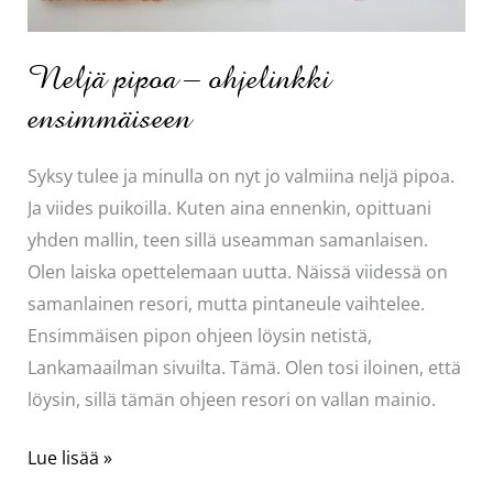
Neljä pipoa – ohjelinkki
ensimmäiseen
Syksy tulee ja minulla on nyt jo valmiina neljä pipoa.
Ja viides puikoilla. Kuten aina ennenkin, opittuani
yhden mallin, teen sillä useamman samanlaisen.
Olen laiska opettelemaan uutta. Näissä viidessä on
samanlainen resori, mutta pintaneule vaihtelee.
Ensimmäisen pipon ohjeen löysin netistä,
Lankamaailman sivuilta. Tämä. Olen tosi iloinen, että
löysin, sillä tämän ohjeen resori on vallan mainio.
Neljä
Lue lisää »
pipoa