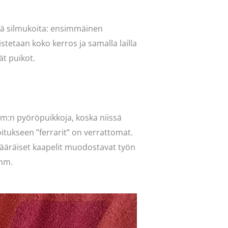
ärä silmukoita: ensimmäinen
stetaan koko kerros ja samalla lailla
ät puikot.
 cm:n pyöröpuikkoja, koska niissä
oitukseen ”ferrarit” on verrattomat.
imääräiset kaapelit muodostavat työn
 mm.