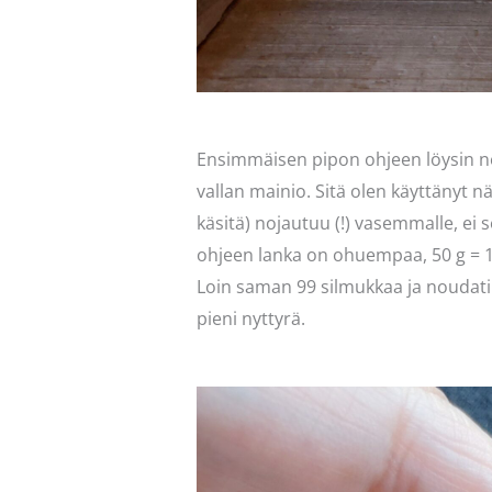
Ensimmäisen pipon ohjeen löysin ne
vallan mainio. Sitä olen käyttänyt n
käsitä) nojautuu (!) vasemmalle, ei s
ohjeen lanka on ohuempaa, 50 g = 12
Loin saman 99 silmukkaa ja noudatin
pieni nyttyrä.