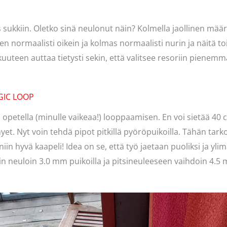
 sukkiin. Oletko sinä neulonut näin? Kolmella jaollinen mä
n normaalisti oikein ja kolmas normaalisti nurin ja näitä toi
uuteen auttaa tietysti sekin, että valitsee resoriin pienemm
GIC LOOP
in opetella (minulle vaikeaa!) looppaamisen. En voi sietää 40
hyet. Nyt voin tehdä pipot pitkillä pyöröpuikoilla. Tähän tark
in hyvä kaapeli! Idea on se, että työ jaetaan puoliksi ja yl
orin neuloin 3.0 mm puikoilla ja pitsineuleeseen vaihdoin 4.5