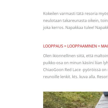
Kokeilen varmasti tätä resoria myös
neulotaan takareunasta oikein, toine
joka kerros. Napakkaa tulee! Napakk
LOOPPAUS = LOOPPAAMINEN = MA
Olen ikionnellinen siitä, että malto
puikko-osa on minun käsiini liian ly
ChiaoGoon Red Lace -pyöröissä on ni
reunoille lenkit. kts. kuva alla. Res