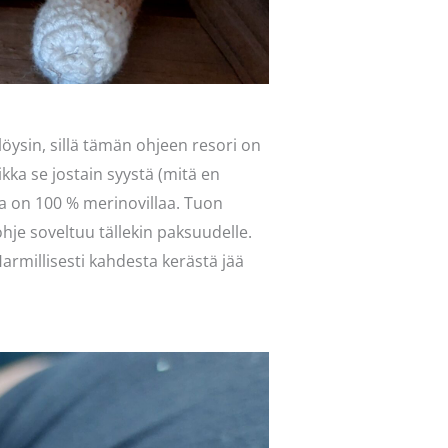
ä löysin, sillä tämän ohjeen resori on
kka se jostain syystä (mitä en
ka on 100 % merinovillaa. Tuon
je soveltuu tällekin paksuudelle.
rmillisesti kahdesta kerästä jää