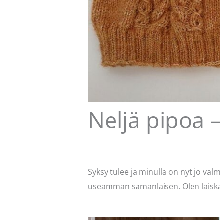
Neljä pipoa 
1 kommentti
/
Käsityöt
/ Kirjoittaja
Syksy tulee ja minulla on nyt jo valm
useamman samanlaisen. Olen laiska 