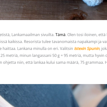
tistä, Lankamaailman sivuilta.
Tämä
. Olen tosi iloinen, ett
äissä kaikissa. Resorista tulee tavanomaista napakampi ja vai
e haittaa. Lankana minulla on eri. Valitsin
Istexin Spunin
, jo
5 metriä, minun langassani 50 g = 95 metriä, mutta hyvin oh
 ohjetta niin, että lankaa kului sama määrä, 75 grammaa. Ha