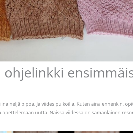
– ohjelinkki ensimmäi
admin
iina neljä pipoa. Ja viides puikoilla. Kuten aina ennenkin, opi
opettelemaan uutta. Näissä viidessä on samanlainen resori