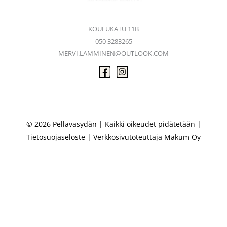
KOULUKATU 11B
050 3283265
MERVI.LAMMINEN@OUTLOOK.COM
© 2026 Pellavasydän | Kaikki oikeudet pidätetään |
Tietosuojaseloste
| Verkkosivutoteuttaja
Makum Oy