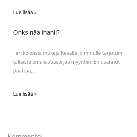
Lue lisää »
Onks nää ihanii?
Kommentoi
/
Uncategorized
/ Kirjoittaja
Pellavasydän
eri kokoisia mukeja Kesällä jo minulle tarjottiin
tällaista emaliastiasarjaa myyntiin. En osannut
päättää,…
Lue lisää »
Kommentoi