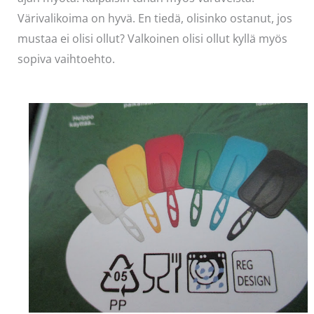
Värivalikoima on hyvä. En tiedä, olisinko ostanut, jos
mustaa ei olisi ollut? Valkoinen olisi ollut kyllä myös
sopiva vaihtoehto.