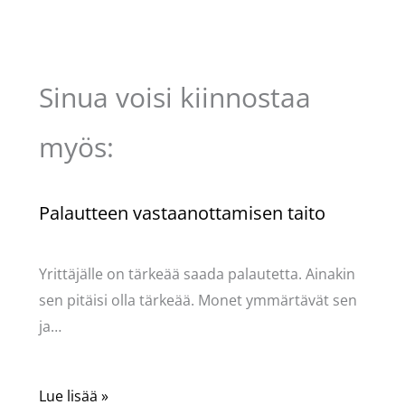
Sinua voisi kiinnostaa
myös:
Palautteen vastaanottamisen taito
Kommentoi
/
Uncategorized
/ Kirjoittaja
Pellavasydän
Yrittäjälle on tärkeää saada palautetta. Ainakin
sen pitäisi olla tärkeää. Monet ymmärtävät sen
ja…
Lue lisää »