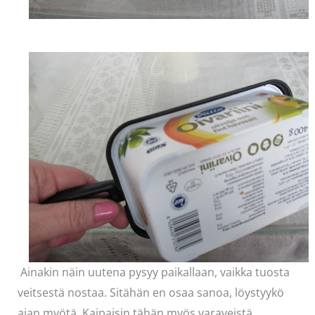
Ainakin näin uutena pysyy paikallaan, vaikka tuosta
veitsestä nostaa. Sitähän en osaa sanoa, löystyykö
ajan myötä. Kaipaisin tähän myös varaveistä.