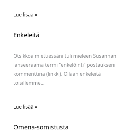
Lue lisää »
Enkeleitä
Kommentoi
/
Uncategorized
/ Kirjoittaja
Pellavasydän
Otsikkoa miettiessäni tuli mieleen Susannan
lanseeraama termi ”enkelöinti” postaukseni
kommenttina (linkki). Ollaan enkeleitä
toisillemme…
Lue lisää »
Omena-somistusta
Kommentoi
/
Uncategorized
/ Kirjoittaja
Pellavasydän