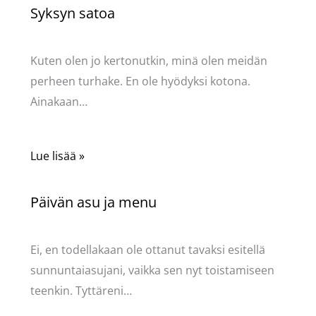
Syksyn satoa
Kommentoi
/
Uncategorized
/ Kirjoittaja
Pellavasydän
Kuten olen jo kertonutkin, minä olen meidän
perheen turhake. En ole hyödyksi kotona.
Ainakaan…
Lue lisää »
Päivän asu ja menu
Kommentoi
/
Uncategorized
/ Kirjoittaja
Pellavasydän
Ei, en todellakaan ole ottanut tavaksi esitellä
sunnuntaiasujani, vaikka sen nyt toistamiseen
teenkin. Tyttäreni…