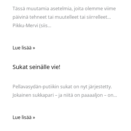
Tässä muutamia asetelmia, joita olemme viime
päivinä tehneet tai muutelleet tai siirrelleet…
Pikku-Mervi (siis…
Lue lisää »
Sukat seinälle vie!
Kommentoi
/
Uncategorized
/ Kirjoittaja
Pellavasydän
Pellavasydän-putiikin sukat on nyt järjestetty.
Jokainen sukkapari – ja niitä on paaaaljon – on…
Lue lisää »