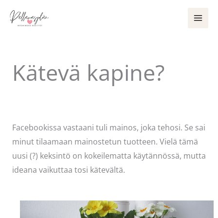
Siirry
sisältöön
Kätevä kapine?
Kommentoi
/
Uncategorized
/ Kirjoittaja
Pellavasydän
Facebookissa vastaani tuli mainos, joka tehosi. Se sai
minut tilaamaan mainostetun tuotteen. Vielä tämä
uusi (?) keksintö on kokeilematta käytännössä, mutta
ideana vaikuttaa tosi kätevältä.