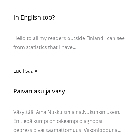
In English too?
Kommentoi
/
Uncategorized
/ Kirjoittaja
Pellavasydän
Hello to all my readers outside Finland!I can see
from statistics that I have…
Lue lisää »
Päivän asu ja väsy
Kommentoi
/
Uncategorized
/ Kirjoittaja
Pellavasydän
Väsyttää. Aina.Nukkuisin aina.Nukunkin usein.
En tiedä kumpi on oikeampi diagnoosi,
depressio vai saamattomuus. Viikonloppuna…