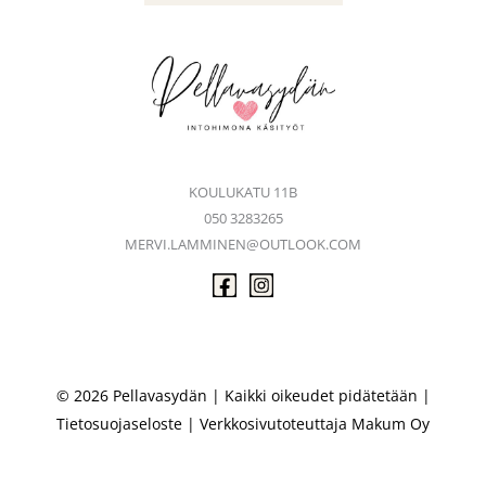
KOULUKATU 11B
050 3283265
MERVI.LAMMINEN@OUTLOOK.COM
© 2026 Pellavasydän | Kaikki oikeudet pidätetään |
Tietosuojaseloste
| Verkkosivutoteuttaja
Makum Oy