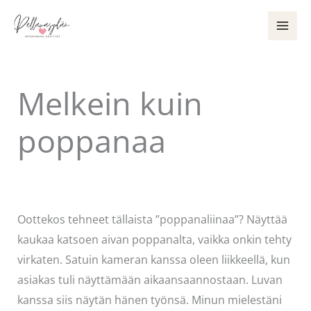
Siirry
sisältöön
Melkein kuin
poppanaa
Kommentoi
/
Uncategorized
/ Kirjoittaja
Pellavasydän
Oottekos tehneet tällaista ”poppanaliinaa”? Näyttää
kaukaa katsoen aivan poppanalta, vaikka onkin tehty
virkaten. Satuin kameran kanssa oleen liikkeellä, kun
asiakas tuli näyttämään aikaansaannostaan. Luvan
kanssa siis näytän hänen työnsä. Minun mielestäni