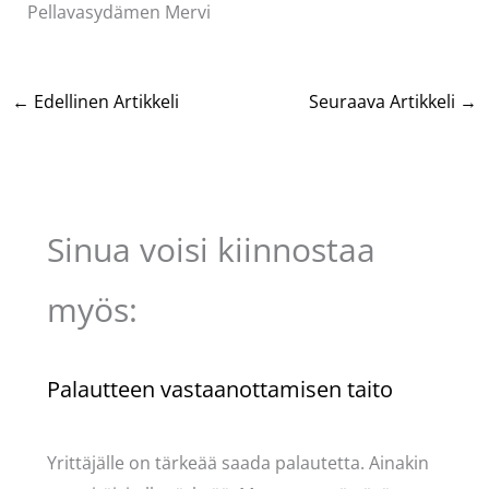
Pellavasydämen Mervi
←
Edellinen Artikkeli
Seuraava Artikkeli
→
Sinua voisi kiinnostaa
myös:
Palautteen vastaanottamisen taito
Kommentoi
/
Uncategorized
/ Kirjoittaja
Pellavasydän
Yrittäjälle on tärkeää saada palautetta. Ainakin