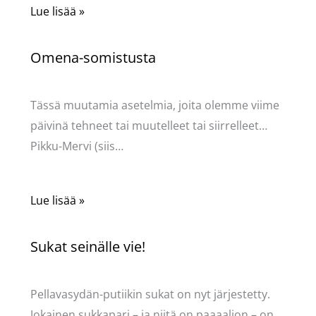
Lue lisää »
Omena-somistusta
Kommentoi
/
Uncategorized
/ Kirjoittaja
Pellavasydän
Tässä muutamia asetelmia, joita olemme viime
päivinä tehneet tai muutelleet tai siirrelleet…
Pikku-Mervi (siis…
Lue lisää »
Sukat seinälle vie!
Kommentoi
/
Uncategorized
/ Kirjoittaja
Pellavasydän
Pellavasydän-putiikin sukat on nyt järjestetty.
Jokainen sukkapari – ja niitä on paaaaljon – on…