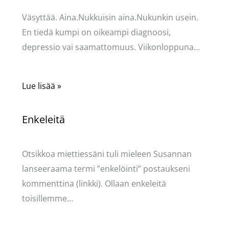
Väsyttää. Aina.Nukkuisin aina.Nukunkin usein.
En tiedä kumpi on oikeampi diagnoosi,
depressio vai saamattomuus. Viikonloppuna…
Lue lisää »
Enkeleitä
Kommentoi
/
Uncategorized
/ Kirjoittaja
Pellavasydän
Otsikkoa miettiessäni tuli mieleen Susannan
lanseeraama termi ”enkelöinti” postaukseni
kommenttina (linkki). Ollaan enkeleitä
toisillemme…