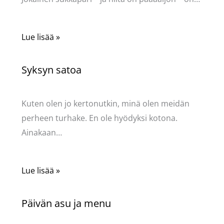
Lue lisää »
Syksyn satoa
Kommentoi
/
Uncategorized
/ Kirjoittaja
Pellavasydän
Kuten olen jo kertonutkin, minä olen meidän
perheen turhake. En ole hyödyksi kotona.
Ainakaan…
Lue lisää »
Päivän asu ja menu
Kommentoi
/
Uncategorized
/ Kirjoittaja
Pellavasydän