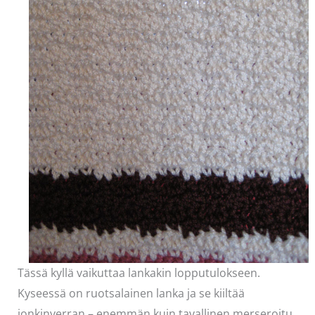
Tässä kyllä vaikuttaa lankakin lopputulokseen.
Kyseessä on ruotsalainen lanka ja se kiiltää
jonkinverran – enemmän kuin tavallinen merseroitu