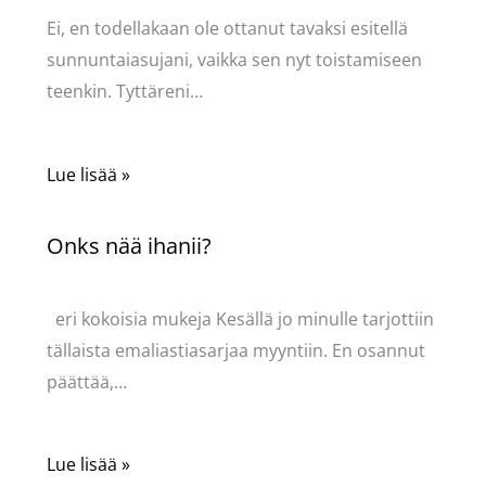
Ei, en todellakaan ole ottanut tavaksi esitellä
sunnuntaiasujani, vaikka sen nyt toistamiseen
teenkin. Tyttäreni…
Lue lisää »
Onks nää ihanii?
Kommentoi
/
Uncategorized
/ Kirjoittaja
Pellavasydän
eri kokoisia mukeja Kesällä jo minulle tarjottiin
tällaista emaliastiasarjaa myyntiin. En osannut
päättää,…
Lue lisää »