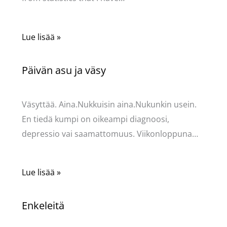
Lue lisää »
Päivän asu ja väsy
Kommentoi
/
Uncategorized
/ Kirjoittaja
Pellavasydän
Väsyttää. Aina.Nukkuisin aina.Nukunkin usein.
En tiedä kumpi on oikeampi diagnoosi,
depressio vai saamattomuus. Viikonloppuna…
Lue lisää »
Enkeleitä
Kommentoi
/
Uncategorized
/ Kirjoittaja
Pellavasydän