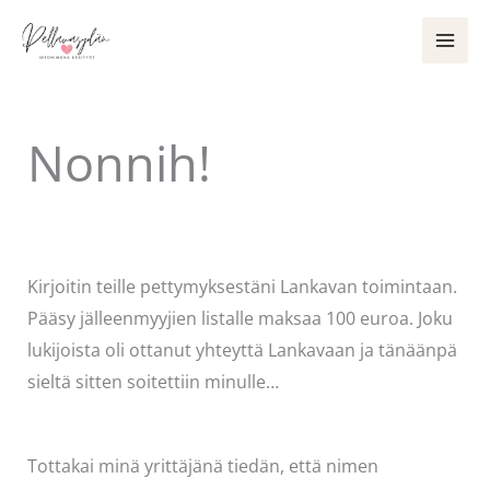
Siirry
sisältöön
Nonnih!
Kommentoi
/
Uncategorized
/ Kirjoittaja
Pellavasydän
Kirjoitin teille pettymyksestäni Lankavan toimintaan.
Pääsy jälleenmyyjien listalle maksaa 100 euroa. Joku
lukijoista oli ottanut yhteyttä Lankavaan ja tänäänpä
sieltä sitten soitettiin minulle…
Tottakai minä yrittäjänä tiedän, että nimen