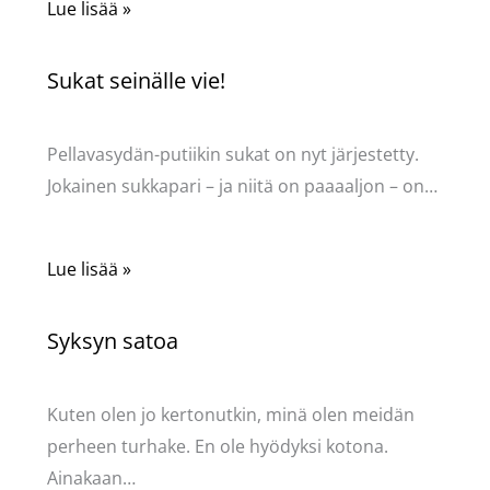
Lue lisää »
Sukat seinälle vie!
Kommentoi
/
Uncategorized
/ Kirjoittaja
Pellavasydän
Pellavasydän-putiikin sukat on nyt järjestetty.
Jokainen sukkapari – ja niitä on paaaaljon – on…
Lue lisää »
Syksyn satoa
Kommentoi
/
Uncategorized
/ Kirjoittaja
Pellavasydän
Kuten olen jo kertonutkin, minä olen meidän
perheen turhake. En ole hyödyksi kotona.
Ainakaan…