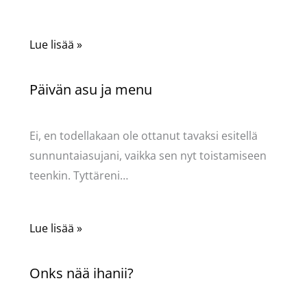
Lue lisää »
Päivän asu ja menu
Kommentoi
/
Uncategorized
/ Kirjoittaja
Pellavasydän
Ei, en todellakaan ole ottanut tavaksi esitellä
sunnuntaiasujani, vaikka sen nyt toistamiseen
teenkin. Tyttäreni…
Lue lisää »
Onks nää ihanii?
Kommentoi
/
Uncategorized
/ Kirjoittaja
Pellavasydän