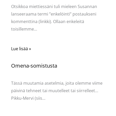
Otsikkoa miettiessäni tuli mieleen Susannan
lanseeraama termi ”enkelöinti” postaukseni
kommenttina (linkki). Ollaan enkeleitä
toisillemme…
Lue lisää »
Omena-somistusta
Kommentoi
/
Uncategorized
/ Kirjoittaja
Pellavasydän
Tässä muutamia asetelmia, joita olemme viime
päivinä tehneet tai muutelleet tai siirrelleet…
Pikku-Mervi (siis…