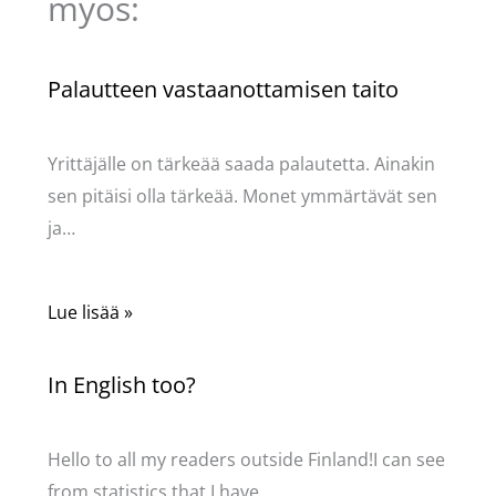
myös:
Palautteen vastaanottamisen taito
Kommentoi
/
Uncategorized
/ Kirjoittaja
Pellavasydän
Yrittäjälle on tärkeää saada palautetta. Ainakin
sen pitäisi olla tärkeää. Monet ymmärtävät sen
ja…
Lue lisää »
In English too?
Kommentoi
/
Uncategorized
/ Kirjoittaja
Pellavasydän
Hello to all my readers outside Finland!I can see
from statistics that I have…