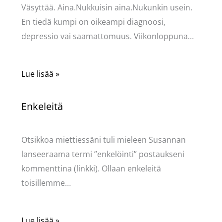
Väsyttää. Aina.Nukkuisin aina.Nukunkin usein.
En tiedä kumpi on oikeampi diagnoosi,
depressio vai saamattomuus. Viikonloppuna…
Lue lisää »
Enkeleitä
Kommentoi
/
Uncategorized
/ Kirjoittaja
Pellavasydän
Otsikkoa miettiessäni tuli mieleen Susannan
lanseeraama termi ”enkelöinti” postaukseni
kommenttina (linkki). Ollaan enkeleitä
toisillemme…
Lue lisää »