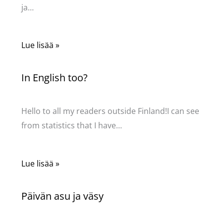
ja…
Lue lisää »
In English too?
Kommentoi
/
Uncategorized
/ Kirjoittaja
Pellavasydän
Hello to all my readers outside Finland!I can see
from statistics that I have…
Lue lisää »
Päivän asu ja väsy
Kommentoi
/
Uncategorized
/ Kirjoittaja
Pellavasydän