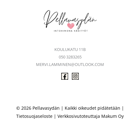
KOULUKATU 11B
050 3283265
MERVI.LAMMINEN@OUTLOOK.COM
© 2026 Pellavasydän | Kaikki oikeudet pidätetään |
Tietosuojaseloste
| Verkkosivutoteuttaja
Makum Oy