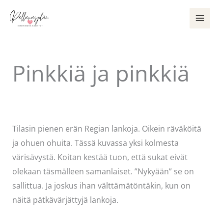
Siirry
sisältöön
Pinkkiä ja pinkkiä
Kommentoi
/
Uncategorized
/ Kirjoittaja
Pellavasydän
Tilasin pienen erän Regian lankoja. Oikein räväköitä
ja ohuen ohuita. Tässä kuvassa yksi kolmesta
värisävystä. Koitan kestää tuon, että sukat eivät
olekaan täsmälleen samanlaiset. ”Nykyään” se on
sallittua. Ja joskus ihan välttämätöntäkin, kun on
näitä pätkävärjättyjä lankoja.