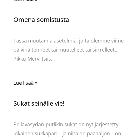
Omena-somistusta
Kommentoi
/
Uncategorized
/ Kirjoittaja
Pellavasydän
Tässä muutamia asetelmia, joita olemme viime
päivinä tehneet tai muutelleet tai siirrelleet…
Pikku-Mervi (siis…
Lue lisää »
Sukat seinälle vie!
Kommentoi
/
Uncategorized
/ Kirjoittaja
Pellavasydän
Pellavasydän-putiikin sukat on nyt järjestetty.
Jokainen sukkapari – ja niitä on paaaaljon – on…