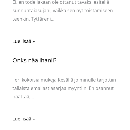
Ei, en todellakaan ole ottanut tavaksi esitellä
sunnuntaiasujani, vaikka sen nyt toistamiseen
teenkin. Tyttäreni…
Lue lisää »
Onks nää ihanii?
Kommentoi
/
Uncategorized
/ Kirjoittaja
Pellavasydän
eri kokoisia mukeja Kesällä jo minulle tarjottiin
tällaista emaliastiasarjaa myyntiin. En osannut
päättää,…
Lue lisää »