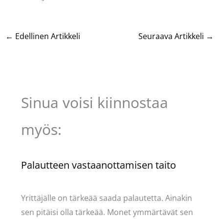
←
Edellinen Artikkeli
Seuraava Artikkeli
→
Sinua voisi kiinnostaa
myös:
Palautteen vastaanottamisen taito
Kommentoi
/
Uncategorized
/ Kirjoittaja
Pellavasydän
Yrittäjälle on tärkeää saada palautetta. Ainakin
sen pitäisi olla tärkeää. Monet ymmärtävät sen