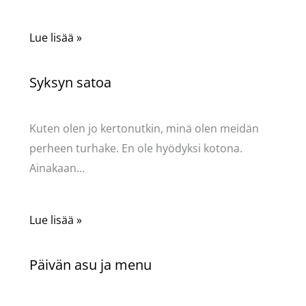
Lue lisää »
Syksyn satoa
Kommentoi
/
Uncategorized
/ Kirjoittaja
Pellavasydän
Kuten olen jo kertonutkin, minä olen meidän
perheen turhake. En ole hyödyksi kotona.
Ainakaan…
Lue lisää »
Päivän asu ja menu
Kommentoi
/
Uncategorized
/ Kirjoittaja
Pellavasydän