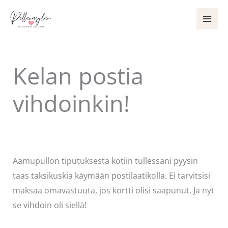
Siirry
sisältöön
Kelan postia
vihdoinkin!
Kommentoi
/
Uncategorized
/ Kirjoittaja
Pellavasydän
Aamupullon tiputuksesta kotiin tullessani pyysin
taas taksikuskia käymään postilaatikolla. Ei tarvitsisi
maksaa omavastuuta, jos kortti olisi saapunut. Ja nyt
se vihdoin oli siellä!