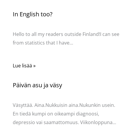
In English too?
Kommentoi
/
Uncategorized
/ Kirjoittaja
Pellavasydän
Hello to all my readers outside Finland!I can see
from statistics that I have…
Lue lisää »
Päivän asu ja väsy
Kommentoi
/
Uncategorized
/ Kirjoittaja
Pellavasydän
Väsyttää. Aina.Nukkuisin aina.Nukunkin usein.
En tiedä kumpi on oikeampi diagnoosi,
depressio vai saamattomuus. Viikonloppuna…