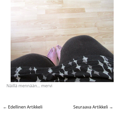
Näillä mennään… mervi
←
Edellinen Artikkeli
Seuraava Artikkeli
→