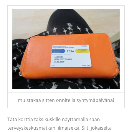
muistakaa sitten onnitella syntymäpäivänä!
Tätä korttia taksikuskille näyttämällä saan
terveyskeskusmatkani ilmaiseksi. Silti jokaiselta