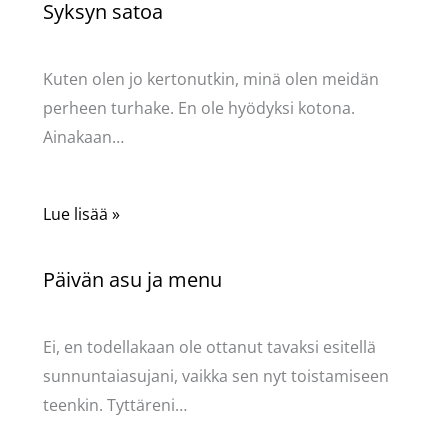
Syksyn satoa
Kommentoi
/
Uncategorized
/ Kirjoittaja
Pellavasydän
Kuten olen jo kertonutkin, minä olen meidän
perheen turhake. En ole hyödyksi kotona.
Ainakaan…
Lue lisää »
Päivän asu ja menu
Kommentoi
/
Uncategorized
/ Kirjoittaja
Pellavasydän
Ei, en todellakaan ole ottanut tavaksi esitellä
sunnuntaiasujani, vaikka sen nyt toistamiseen
teenkin. Tyttäreni…