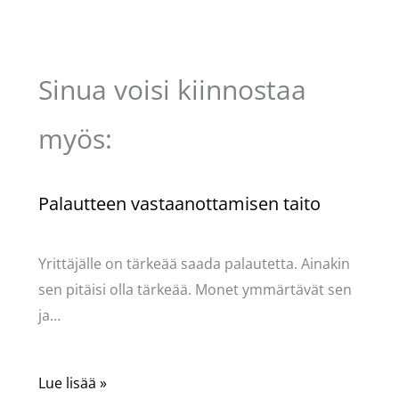
Sinua voisi kiinnostaa
myös:
Palautteen vastaanottamisen taito
Kommentoi
/
Uncategorized
/ Kirjoittaja
Pellavasydän
Yrittäjälle on tärkeää saada palautetta. Ainakin
sen pitäisi olla tärkeää. Monet ymmärtävät sen
ja…
Lue lisää »