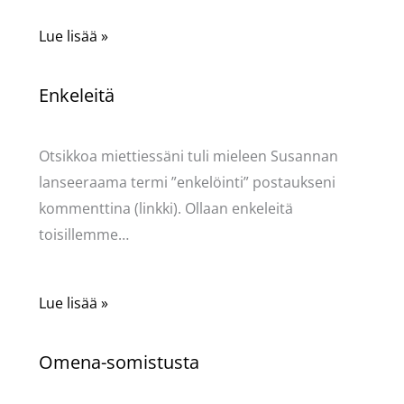
Lue lisää »
Enkeleitä
Kommentoi
/
Uncategorized
/ Kirjoittaja
Pellavasydän
Otsikkoa miettiessäni tuli mieleen Susannan
lanseeraama termi ”enkelöinti” postaukseni
kommenttina (linkki). Ollaan enkeleitä
toisillemme…
Lue lisää »
Omena-somistusta
Kommentoi
/
Uncategorized
/ Kirjoittaja
Pellavasydän