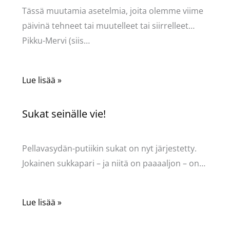
Tässä muutamia asetelmia, joita olemme viime
päivinä tehneet tai muutelleet tai siirrelleet…
Pikku-Mervi (siis…
Lue lisää »
Sukat seinälle vie!
Kommentoi
/
Uncategorized
/ Kirjoittaja
Pellavasydän
Pellavasydän-putiikin sukat on nyt järjestetty.
Jokainen sukkapari – ja niitä on paaaaljon – on…
Lue lisää »