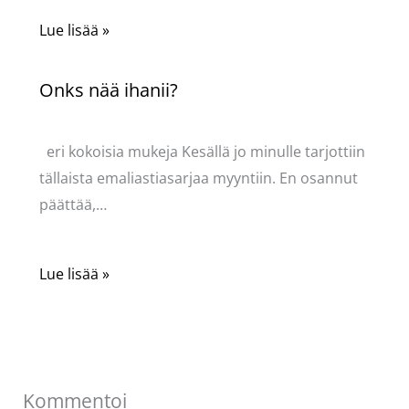
Lue lisää »
Onks nää ihanii?
Kommentoi
/
Uncategorized
/ Kirjoittaja
Pellavasydän
eri kokoisia mukeja Kesällä jo minulle tarjottiin
tällaista emaliastiasarjaa myyntiin. En osannut
päättää,…
Lue lisää »
Kommentoi