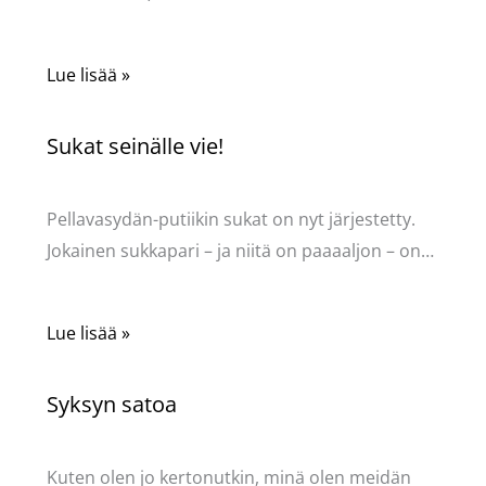
Lue lisää »
Sukat seinälle vie!
Kommentoi
/
Uncategorized
/ Kirjoittaja
Pellavasydän
Pellavasydän-putiikin sukat on nyt järjestetty.
Jokainen sukkapari – ja niitä on paaaaljon – on…
Lue lisää »
Syksyn satoa
Kommentoi
/
Uncategorized
/ Kirjoittaja
Pellavasydän
Kuten olen jo kertonutkin, minä olen meidän