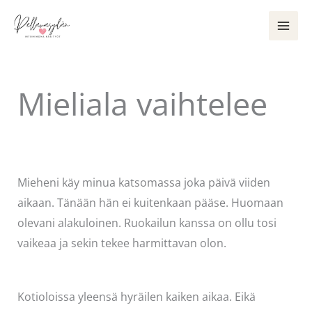
Siirry
sisältöön
Mieliala vaihtelee
Kommentoi
/
Uncategorized
/ Kirjoittaja
Pellavasydän
Mieheni käy minua katsomassa joka päivä viiden
aikaan. Tänään hän ei kuitenkaan pääse. Huomaan
olevani alakuloinen. Ruokailun kanssa on ollu tosi
vaikeaa ja sekin tekee harmittavan olon.
Kotioloissa yleensä hyräilen kaiken aikaa. Eikä