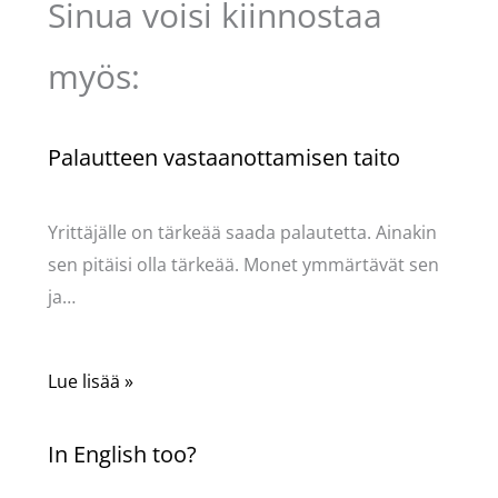
Sinua voisi kiinnostaa
myös:
Palautteen vastaanottamisen taito
Kommentoi
/
Uncategorized
/ Kirjoittaja
Pellavasydän
Yrittäjälle on tärkeää saada palautetta. Ainakin
sen pitäisi olla tärkeää. Monet ymmärtävät sen
ja…
Lue lisää »
In English too?
Kommentoi
/
Uncategorized
/ Kirjoittaja
Pellavasydän