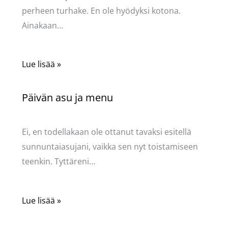
perheen turhake. En ole hyödyksi kotona.
Ainakaan…
Lue lisää »
Päivän asu ja menu
Kommentoi
/
Uncategorized
/ Kirjoittaja
Pellavasydän
Ei, en todellakaan ole ottanut tavaksi esitellä
sunnuntaiasujani, vaikka sen nyt toistamiseen
teenkin. Tyttäreni…
Lue lisää »