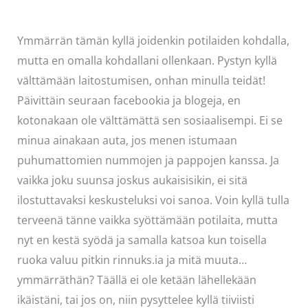
Ymmärrän tämän kyllä joidenkin potilaiden kohdalla,
mutta en omalla kohdallani ollenkaan. Pystyn kyllä
välttämään laitostumisen, onhan minulla teidät!
Päivittäin seuraan facebookia ja blogeja, en
kotonakaan ole välttämättä sen sosiaalisempi. Ei se
minua ainakaan auta, jos menen istumaan
puhumattomien nummojen ja pappojen kanssa. Ja
vaikka joku suunsa joskus aukaisisikin, ei sitä
ilostuttavaksi keskusteluksi voi sanoa. Voin kyllä tulla
terveenä tänne vaikka syöttämään potilaita, mutta
nyt en kestä syödä ja samalla katsoa kun toisella
ruoka valuu pitkin rinnuks.ia ja mitä muuta…
ymmärräthän? Täällä ei ole ketään lähellekään
ikäistäni, tai jos on, niin pysyttelee kyllä tiiviisti