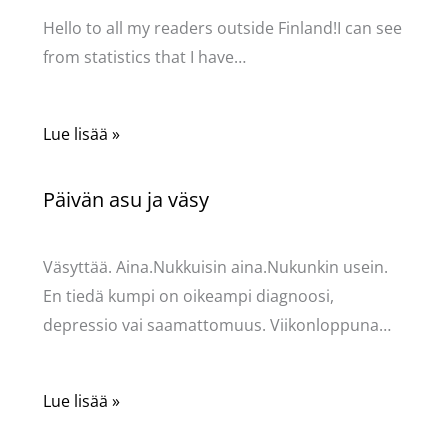
Hello to all my readers outside Finland!I can see
from statistics that I have…
Lue lisää »
Päivän asu ja väsy
Kommentoi
/
Uncategorized
/ Kirjoittaja
Pellavasydän
Väsyttää. Aina.Nukkuisin aina.Nukunkin usein.
En tiedä kumpi on oikeampi diagnoosi,
depressio vai saamattomuus. Viikonloppuna…
Lue lisää »