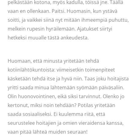
pelkästään kotona, myös kadulla, töissä jne. Täällä
vaan en ollenkaan. Paitsi. Huomasin, kun ystävä
soitti, ja vaikkei siinä nyt mitään ihmeempiä puhuttu,
melkein rupesin hyräilemään. Ajatukset siirtyi
hetkeksi muualle tästä ankeudesta.
Huomaan, että minusta yritetään tehdä
kotiinlähtökuntoista: viimeisetkin toimenpiteet
käsketään tehdä itse ja hyvä niin. Taas joku hoitajista
yritti saada minua lähtemään syömään päiväsaliin.
Olin huonovointinen, eikä siksi tarvinnut. Olenko jo
kertonut, miksi noin tehdään? Potilas yritetään
saada sosiaaliseksi. Ei kuulemma riitä, että
seurustelee hoitajien ja omien vieraidensa kanssa,
vaan pitää lähteä muiden seuraan!