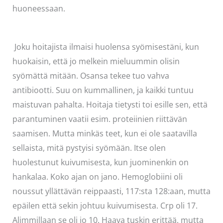
huoneessaan.
Joku hoitajista ilmaisi huolensa syömisestäni, kun
huokaisin, että jo melkein mieluummin olisin
syömättä mitään. Osansa tekee tuo vahva
antibiootti. Suu on kummallinen, ja kaikki tuntuu
maistuvan pahalta. Hoitaja tietysti toi esille sen, että
parantuminen vaatii esim. proteiinien riittävän
saamisen. Mutta minkäs teet, kun ei ole saatavilla
sellaista, mitä pystyisi syömään. Itse olen
huolestunut kuivumisesta, kun juominenkin on
hankalaa. Koko ajan on jano. Hemoglobiini oli
noussut yllättävän reippaasti, 117:sta 128:aan, mutta
epäilen että sekin johtuu kuivumisesta. Crp oli 17.
Alimmillaan se oli jo 10. Haava tuskin erittää, mutta