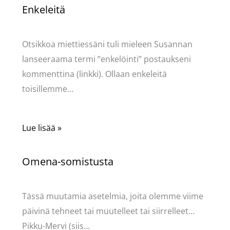
Enkeleitä
Kommentoi
/
Uncategorized
/ Kirjoittaja
Pellavasydän
Otsikkoa miettiessäni tuli mieleen Susannan
lanseeraama termi ”enkelöinti” postaukseni
kommenttina (linkki). Ollaan enkeleitä
toisillemme…
Lue lisää »
Omena-somistusta
Kommentoi
/
Uncategorized
/ Kirjoittaja
Pellavasydän
Tässä muutamia asetelmia, joita olemme viime
päivinä tehneet tai muutelleet tai siirrelleet…
Pikku-Mervi (siis…