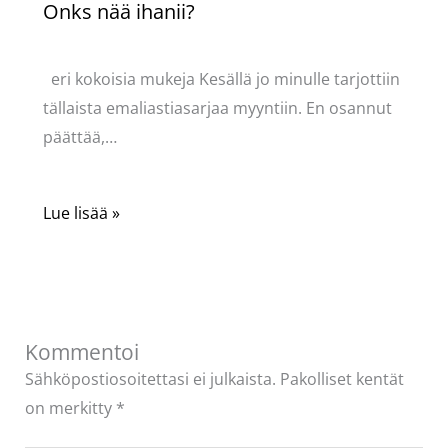
Onks nää ihanii?
Kommentoi
/
Uncategorized
/ Kirjoittaja
Pellavasydän
eri kokoisia mukeja Kesällä jo minulle tarjottiin
tällaista emaliastiasarjaa myyntiin. En osannut
päättää,…
Lue lisää »
Kommentoi
Sähköpostiosoitettasi ei julkaista.
Pakolliset kentät
on merkitty
*