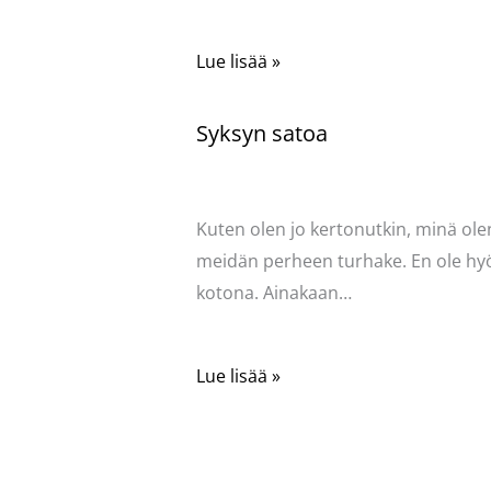
Lue lisää »
Syksyn satoa
Kommentoi
/
Uncategorized
/ Kirjoittaja
Pellavasydän
Kuten olen jo kertonutkin, minä ole
meidän perheen turhake. En ole hy
kotona. Ainakaan…
Lue lisää »