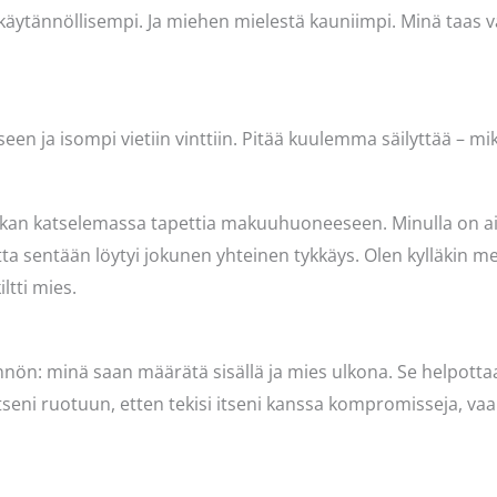
si käytännöllisempi. Ja miehen mielestä kauniimpi. Minä taas
seen ja isompi vietiin vinttiin. Pitää kuulemma säilyttää – m
n katselemassa tapettia makuuhuoneeseen. Minulla on aika s
utta sentään löytyi jokunen yhteinen tykkäys. Olen kylläkin me
ltti mies.
nön: minä saan määrätä sisällä ja mies ulkona. Se helpottaa
 itseni ruotuun, etten tekisi itseni kanssa kompromisseja, vaa