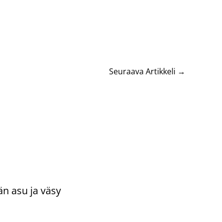
Seuraava Artikkeli
→
än asu ja väsy
ntoi
/
Uncategorized
/ Kirjoittaja
vasydän