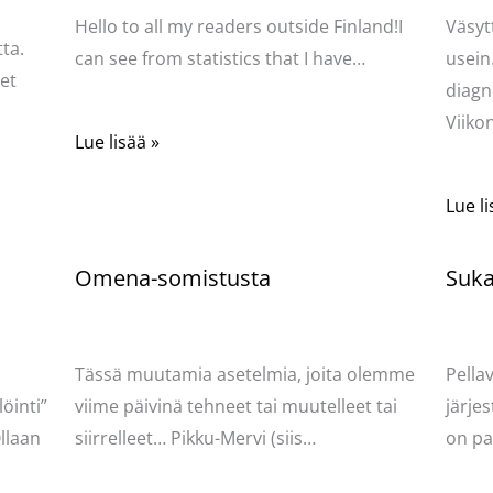
Hello to all my readers outside Finland!I
Väsyt
ta.
can see from statistics that I have…
usein
net
diagn
Viik
Lue lisää »
Lue li
Omena-somistusta
Sukat
Kommentoi
/
Uncategorized
/ Kirjoittaja
Komme
Pellavasydän
Pella
Tässä muutamia asetelmia, joita olemme
Pella
öinti”
viime päivinä tehneet tai muutelleet tai
järjes
llaan
siirrelleet… Pikku-Mervi (siis…
on pa