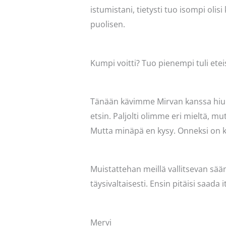
istumistani, tietysti tuo isompi oli
puolisen.
Kumpi voitti? Tuo pienempi tuli etei
Tänään kävimme Mirvan kanssa hiuka
etsin. Paljolti olimme eri mieltä, m
Mutta minäpä en kysy. Onneksi on ki
Muistattehan meillä vallitsevan sään
täysivaltaisesti. Ensin pitäisi saada
Mervi