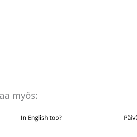
taa myös:
n
In English too?
Päiv
Kommentoi
/
Uncategorized
/ Kirjoittaja
Komme
Pellavasydän
Pella