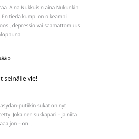
tää. Aina.Nukkuisin aina.Nukunkin
. En tiedä kumpi on oikeampi
oosi, depressio vai saamattomuus.
onloppuna…
sää »
 seinälle vie!
ntoi
/
Uncategorized
/ Kirjoittaja
vasydän
vasydän-putiikin sukat on nyt
tetty. Jokainen sukkapari – ja niitä
aaaljon – on…