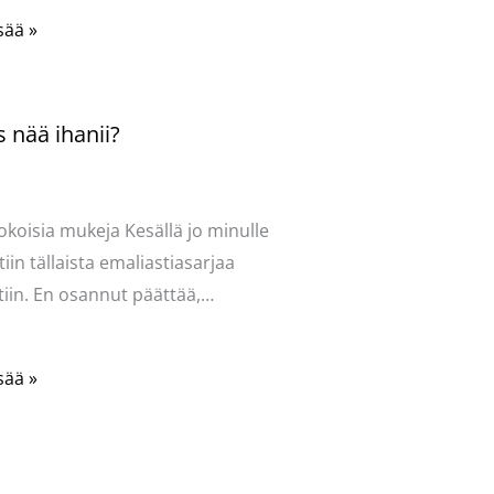
sää »
 nää ihanii?
ntoi
/
Uncategorized
/ Kirjoittaja
vasydän
okoisia mukeja Kesällä jo minulle
tiin tällaista emaliastiasarjaa
iin. En osannut päättää,…
sää »