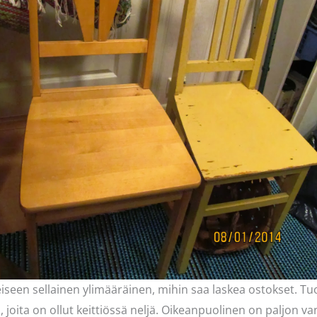
teiseen sellainen ylimääräinen, mihin saa laskea ostokset.
joita on ollut keittiössä neljä. Oikeanpuolinen on paljon va