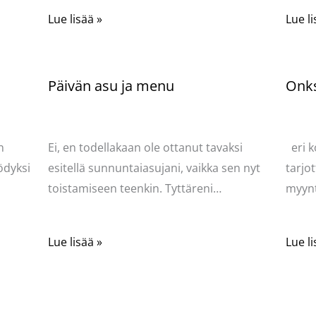
Lue lisää »
Lue li
Päivän asu ja menu
Onks
Kommentoi
/
Uncategorized
/ Kirjoittaja
Komme
Pellavasydän
Pella
n
Ei, en todellakaan ole ottanut tavaksi
eri k
ödyksi
esitellä sunnuntaiasujani, vaikka sen nyt
tarjot
toistamiseen teenkin. Tyttäreni…
myynt
Lue lisää »
Lue li