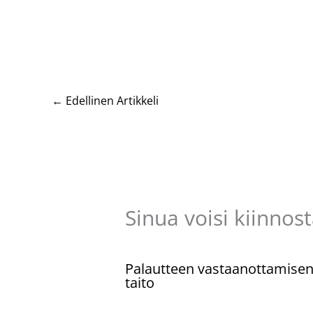
←
Edellinen Artikkeli
Sinua voisi kiinnos
Palautteen vastaanottamise
taito
Kommentoi
/
Uncategorized
/ Kirjoittaja