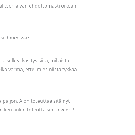
 valitsen aivan ehdottomasti oikean
iksi ihmeessä?
elkeä käsitys siitä, millaista
lko varma, ettei mies niistä tykkää.
 paljon. Aion toteuttaa sitä nyt
n kerrankin toteuttaisin toiveeni!