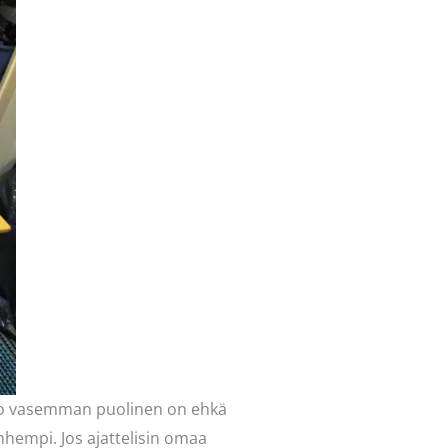
 Tuo vasemman puolinen on ehkä
nhempi. Jos ajattelisin omaa