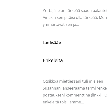
Pellavasydän
Yrittäjälle on tärkeää saada palautet
Ainakin sen pitäisi olla tärkeää. Mo
ymmärtävät sen ja…
Lue lisää »
Enkeleitä
Kommentoi
/
Uncategorized
/ Kirjoittaja
Pellavasydän
Otsikkoa miettiessäni tuli mieleen
Susannan lanseeraama termi ”enkel
postaukseni kommenttina (linkki). O
enkeleitä toisillemme…