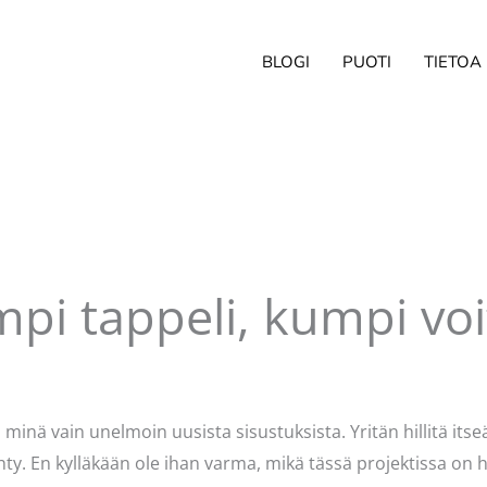
BLOGI
PUOTI
TIETOA
pi tappeli, kumpi voit
ittaja
Pellavasydän
 minä vain unelmoin uusista sisustuksista. Yritän hillitä itse
ty. En kylläkään ole ihan varma, mikä tässä projektissa on ha