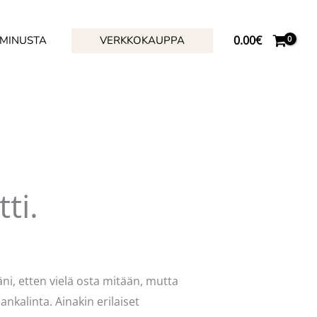
0.00
€
 MINUSTA
VERKKOKAUPPA
ti.
äni, etten vielä osta mitään, mutta
nkalinta. Ainakin erilaiset