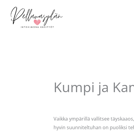
Siirry
sisältöön
Kumpi ja Kam
Kommentoi
/
Uncategorized
/ Kirjo
Vaikka ympärillä vallitsee täyskaaos,
hyvin suunniteltuhan on puoliksi teh