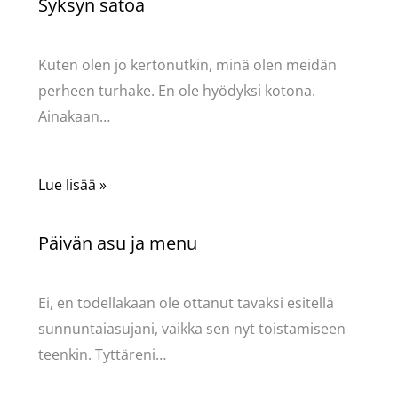
Syksyn satoa
Kommentoi
/
Uncategorized
/ Kirjoittaja
Pellavasydän
Kuten olen jo kertonutkin, minä olen meidän
perheen turhake. En ole hyödyksi kotona.
Ainakaan…
Lue lisää »
Päivän asu ja menu
Kommentoi
/
Uncategorized
/ Kirjoittaja
Pellavasydän
Ei, en todellakaan ole ottanut tavaksi esitellä
sunnuntaiasujani, vaikka sen nyt toistamiseen
teenkin. Tyttäreni…