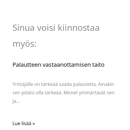
Sinua voisi kiinnostaa
myös:
Palautteen vastaanottamisen taito
Kommentoi
/
Uncategorized
/ Kirjoittaja
Pellavasydän
Yrittäjälle on tärkeää saada palautetta. Ainakin
sen pitäisi olla tärkeää. Monet ymmärtävät sen
ja…
Lue lisää »