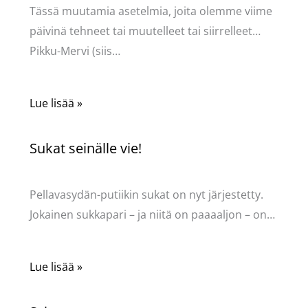
Tässä muutamia asetelmia, joita olemme viime
päivinä tehneet tai muutelleet tai siirrelleet…
Pikku-Mervi (siis…
Lue lisää »
Sukat seinälle vie!
Kommentoi
/
Uncategorized
/ Kirjoittaja
Pellavasydän
Pellavasydän-putiikin sukat on nyt järjestetty.
Jokainen sukkapari – ja niitä on paaaaljon – on…
Lue lisää »