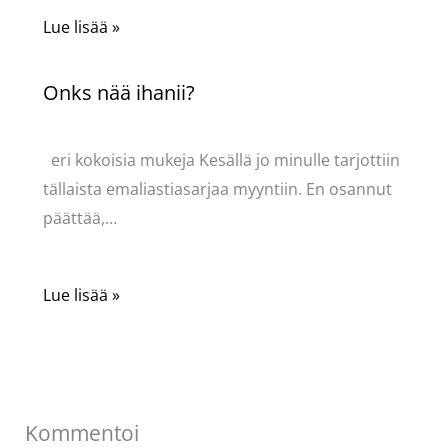
Lue lisää »
Onks nää ihanii?
Kommentoi
/
Uncategorized
/ Kirjoittaja
Pellavasydän
eri kokoisia mukeja Kesällä jo minulle tarjottiin
tällaista emaliastiasarjaa myyntiin. En osannut
päättää,…
Lue lisää »
Kommentoi