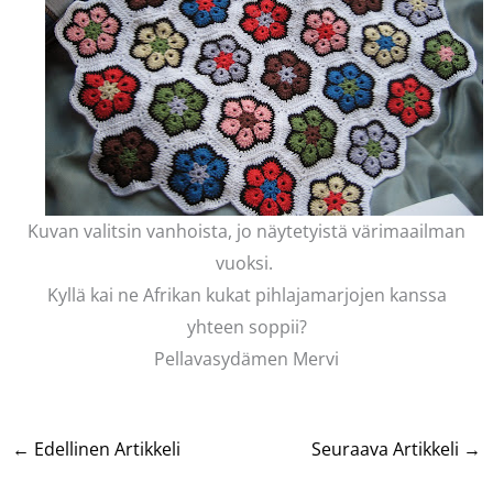
Kuvan valitsin vanhoista, jo näytetyistä värimaailman
vuoksi.
Kyllä kai ne Afrikan kukat pihlajamarjojen kanssa
yhteen soppii?
Pellavasydämen Mervi
←
Edellinen Artikkeli
Seuraava Artikkeli
→