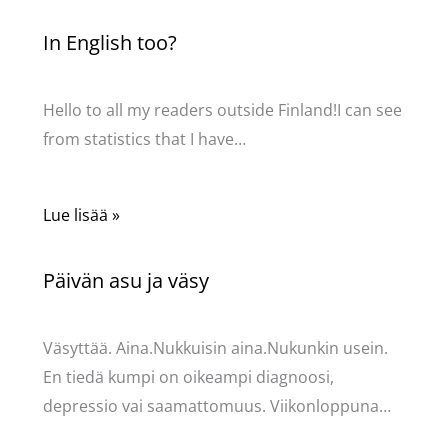
In English too?
Kommentoi
/
Uncategorized
/ Kirjoittaja
Pellavasydän
Hello to all my readers outside Finland!I can see
from statistics that I have…
Lue lisää »
Päivän asu ja väsy
Kommentoi
/
Uncategorized
/ Kirjoittaja
Pellavasydän
Väsyttää. Aina.Nukkuisin aina.Nukunkin usein.
En tiedä kumpi on oikeampi diagnoosi,
depressio vai saamattomuus. Viikonloppuna…