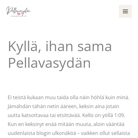
Siirry
sisältöön
Kyllä, ihan sama
Pellavasydän
Kommentoi
/
Uncategorized
/ Kirjoittaja
Pellavasydän
Ei teistä kukaan muu taida olla näin höhlä kuin minä.
Jämähdän tähän netin ääreen, keksin aina jotain
uutta katsottavaa tai etsittävää. Kello on yöllä 1:09.
Kun en keksinyt enää mitään muuta, aloin vääntää
uudenlaista blogin ulkonäköä – vaikken ollut sellaista