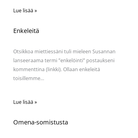
Lue lisää »
Enkeleitä
Kommentoi
/
Uncategorized
/ Kirjoittaja
Pellavasydän
Otsikkoa miettiessäni tuli mieleen Susannan
lanseeraama termi ”enkelöinti” postaukseni
kommenttina (linkki). Ollaan enkeleitä
toisillemme…
Lue lisää »
Omena-somistusta
Kommentoi
/
Uncategorized
/ Kirjoittaja
Pellavasydän