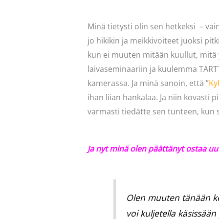
Minä tietysti olin sen hetkeksi – vain
jo hikikin ja meikkivoiteet juoksi pi
kun ei muuten mitään kuullut, mitä
laivaseminaariin ja kuulemma TARTT
kamerassa. Ja minä sanoin, että ”
Ky
ihan liian hankalaa. Ja niin kovasti p
varmasti tiedätte sen tunteen, kun s
Ja nyt minä olen päättänyt ostaa 
Olen muuten tänään keks
voi kuljetella käsissää