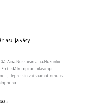
än asu ja väsy
ntoi
/
Uncategorized
/ Kirjoittaja
vasydän
tää. Aina.Nukkuisin aina.Nukunkin
. En tiedä kumpi on oikeampi
oosi, depressio vai saamattomuus.
onloppuna…
sää »