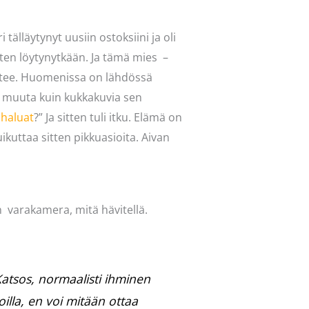
 tälläytynyt uusiin ostoksiini ja oli
itten löytynytkään. Ja tämä mies –
rttee. Huomenissa on lähdössä
t muuta kuin kukkakuvia sen
 haluat
?” Ja sitten tuli itku. Elämä on
 uikuttaa sitten pikkuasioita. Aivan
en varakamera, mitä hävitellä.
Katsos, normaalisti ihminen
illa, en voi mitään ottaa