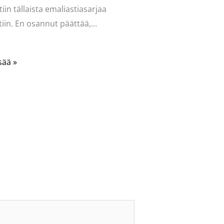
tiin tällaista emaliastiasarjaa
iin. En osannut päättää,…
sää »