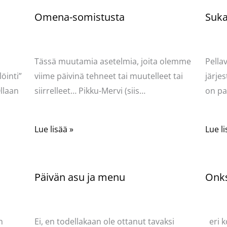
Omena-somistusta
Sukat
Kommentoi
/
Uncategorized
/ Kirjoittaja
Komme
Pellavasydän
Pella
Tässä muutamia asetelmia, joita olemme
Pella
öinti”
viime päivinä tehneet tai muutelleet tai
järjes
llaan
siirrelleet… Pikku-Mervi (siis…
on pa
Lue lisää »
Lue li
Päivän asu ja menu
Onks
Kommentoi
/
Uncategorized
/ Kirjoittaja
Komme
Pellavasydän
Pella
n
Ei, en todellakaan ole ottanut tavaksi
eri k