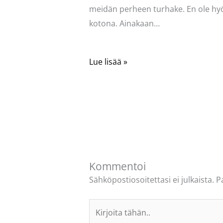
meidän perheen turhake. En ole hy
kotona. Ainakaan…
Lue lisää »
Kommentoi
Sähköpostiosoitettasi ei julkaista.
P
Kirjoita
tähän..