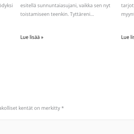
ödyksi
esitellä sunnuntaiasujani, vaikka sen nyt
tarjot
toistamiseen teenkin. Tyttäreni…
myynt
Lue lisää »
Lue li
akolliset kentät on merkitty
*