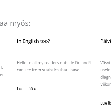
taa myös:
n
In English too?
Päiv
Kommentoi
/
Uncategorized
/ Kirjoittaja
Komme
Pellavasydän
Pella
Hello to all my readers outside Finland!I
Väsyt
ta.
can see from statistics that I have…
usein
net
diagn
Viik
Lue lisää »
Lue li