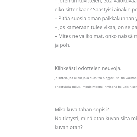
– Jotenkin kuvittelen, että valokuv
eikö sittenkään? Säästyisi ainakin p
– Pitää suosia oman paikkakunnan yri
– Jos kameraan tulee vikaa, on se pa
– Mites ne valikoimat, onko näiss
ja pöh.
Kiihkeästi odottelen neuvoja.
Ja sitten. Jos olisin joku suosittu bloggari, saisin varm
ehdotuksia tullut. Impulsiivisena ihmisenä haluaisin s
Mikä kuva tähän sopisi?
No tietysti, minä otan kuvan siitä m
kuvan otan?