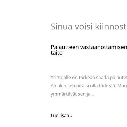
Sinua voisi kiinnos
Palautteen vastaanottamise
taito
Kommentoi
/
Uncategorized
/ Kirjoittaja
Pellavasydän
Yrittäjälle on tärkeää saada palautet
Ainakin sen pitäisi olla tärkeää. Mo
ymmärtävät sen ja…
Lue lisää »