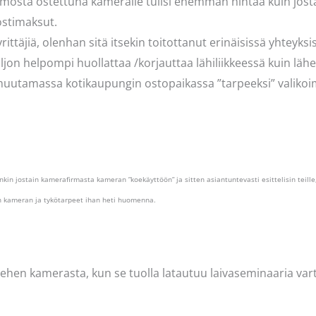
aamosta ostettuna kameralle tulisi enemmän hintaa kuin josta
ostimaksut.
ttäjiä, olenhan sitä itsekin toitottanut erinäisissä yhteyksi
ljon helpompi huollattaa /korjauttaa lähiliikkeessä kuin lähe
ä muutamassa kotikaupungin ostopaikassa ”tarpeeksi” valik
aankin jostain kamerafirmasta kameran ”koekäyttöön” ja sitten asiantuntevasti esittelisin teill
en kameran ja tykötarpeet ihan heti huomenna.
iehen kamerasta, kun se tuolla latautuu laivaseminaaria vart