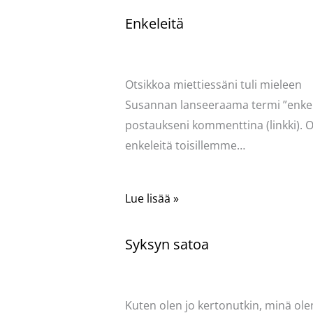
Enkeleitä
Kommentoi
/
Uncategorized
/ Kirjoittaja
Pellavasydän
Otsikkoa miettiessäni tuli mieleen
Susannan lanseeraama termi ”enkel
postaukseni kommenttina (linkki). O
enkeleitä toisillemme…
Lue lisää »
Syksyn satoa
Kommentoi
/
Uncategorized
/ Kirjoittaja
Pellavasydän
Kuten olen jo kertonutkin, minä ole