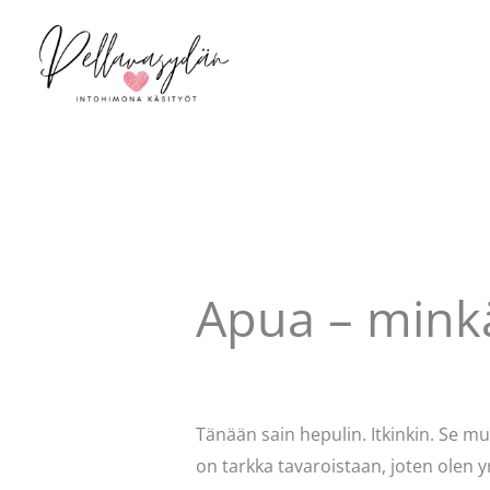
Siirry
sisältöön
Apua – mink
Kommentoi
/
Uncategorized
/ Kirjo
Tänään sain hepulin. Itkinkin. Se m
on tarkka tavaroistaan, joten olen yr