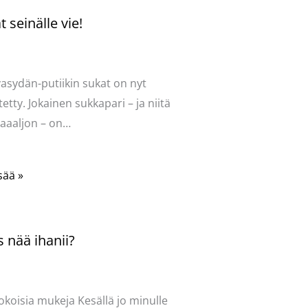
 seinälle vie!
ntoi
/
Uncategorized
/ Kirjoittaja
vasydän
vasydän-putiikin sukat on nyt
tetty. Jokainen sukkapari – ja niitä
aaaljon – on…
sää »
 nää ihanii?
ntoi
/
Uncategorized
/ Kirjoittaja
vasydän
okoisia mukeja Kesällä jo minulle