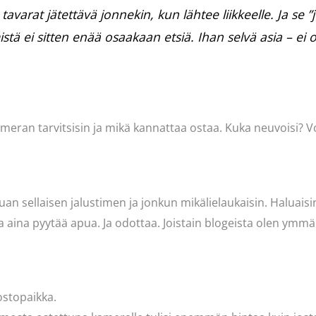
avarat jätettävä jonnekin, kun lähtee liikkeelle. Ja se 
tä ei sitten enää osaakaan etsiä. Ihan selvä asia – ei 
 kameran tarvitsisin ja mikä kannattaa ostaa. Kuka neuvoisi? 
.
luan sellaisen jalustimen ja jonkun mikälielaukaisin. Haluaisin
a aina pyytää apua. Ja odottaa. Joistain blogeista olen ymmär
ostopaikka.