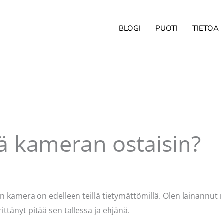
BLOGI
PUOTI
TIETOA
ä kameran ostaisin?
ittaja
Pellavasydän
un kamera on edelleen teillä tietymättömillä. Olen lainannut
ittänyt pitää sen tallessa ja ehjänä.