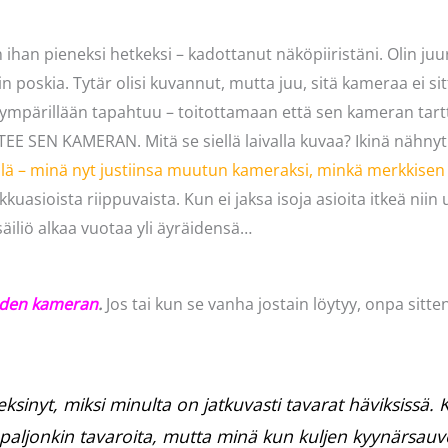
 ihan pieneksi hetkeksi – kadottanut näköpiiristäni. Olin juuri
tkin poskia. Tytär olisi kuvannut, mutta juu, sitä kameraa ei s
 ympärillään tapahtuu – toitottamaan että sen kameran ta
EE SEN KAMERAN. Mitä se siellä laivalla kuvaa? Ikinä nähny
llä – minä nyt justiinsa muutun kameraksi, minkä merkkisen
ikkuasioista riippuvaista. Kun ei jaksa isoja asioita itkeä niin
äiliö alkaa vuotaa yli äyräidensä…
uuden kameran
.
Jos tai kun se vanha jostain löytyy, onpa sitt
inyt, miksi minulta on jatkuvasti tavarat häviksissä. 
n paljonkin tavaroita, mutta minä kun kuljen kyynärsauvo