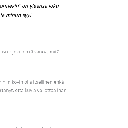
”jonnekin” on yleensä joku
ole minun syy!
Voisiko joku ehkä sanoa, mitä
 niin kovin olla itsellinen enkä
tänyt, että kuvia voi ottaa ihan