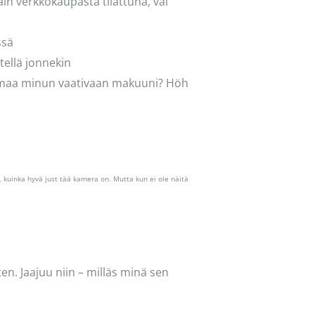
in verkkokaupasta tilattuna, vai
ssä
tellä jonnekin
oimaa minun vaativaan makuuni? Höh
e, kuinka hyvä just tää kamera on. Mutta kun ei ole näitä
en. Jaajuu niin – milläs minä sen