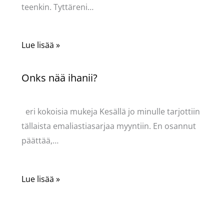
teenkin. Tyttäreni…
Lue lisää »
Onks nää ihanii?
Kommentoi
/
Uncategorized
/ Kirjoittaja
Pellavasydän
eri kokoisia mukeja Kesällä jo minulle tarjottiin
tällaista emaliastiasarjaa myyntiin. En osannut
päättää,…
Lue lisää »