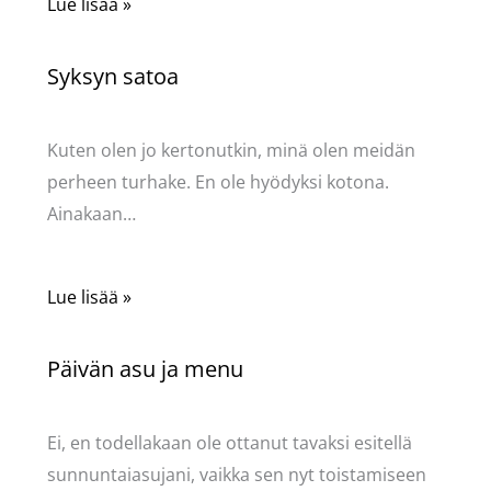
Lue lisää »
Syksyn satoa
Kommentoi
/
Uncategorized
/ Kirjoittaja
Pellavasydän
Kuten olen jo kertonutkin, minä olen meidän
perheen turhake. En ole hyödyksi kotona.
Ainakaan…
Lue lisää »
Päivän asu ja menu
Kommentoi
/
Uncategorized
/ Kirjoittaja
Pellavasydän
Ei, en todellakaan ole ottanut tavaksi esitellä
sunnuntaiasujani, vaikka sen nyt toistamiseen