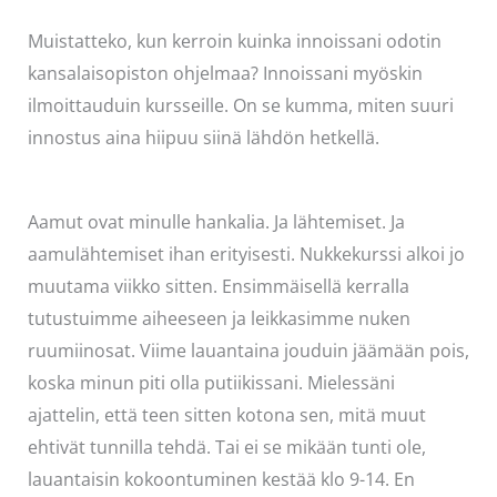
Muistatteko, kun kerroin kuinka innoissani odotin
kansalaisopiston ohjelmaa? Innoissani myöskin
ilmoittauduin kursseille. On se kumma, miten suuri
innostus aina hiipuu siinä lähdön hetkellä.
Aamut ovat minulle hankalia. Ja lähtemiset. Ja
aamulähtemiset ihan erityisesti. Nukkekurssi alkoi jo
muutama viikko sitten. Ensimmäisellä kerralla
tutustuimme aiheeseen ja leikkasimme nuken
ruumiinosat. Viime lauantaina jouduin jäämään pois,
koska minun piti olla putiikissani. Mielessäni
ajattelin, että teen sitten kotona sen, mitä muut
ehtivät tunnilla tehdä. Tai ei se mikään tunti ole,
lauantaisin kokoontuminen kestää klo 9-14. En