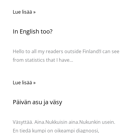
Lue lisää »
In English too?
Kommentoi
/
Uncategorized
/ Kirjoittaja
Pellavasydän
Hello to all my readers outside Finland!I can see
from statistics that I have…
Lue lisää »
Päivän asu ja väsy
Kommentoi
/
Uncategorized
/ Kirjoittaja
Pellavasydän
Väsyttää. Aina.Nukkuisin aina.Nukunkin usein.
En tiedä kumpi on oikeampi diagnoosi,