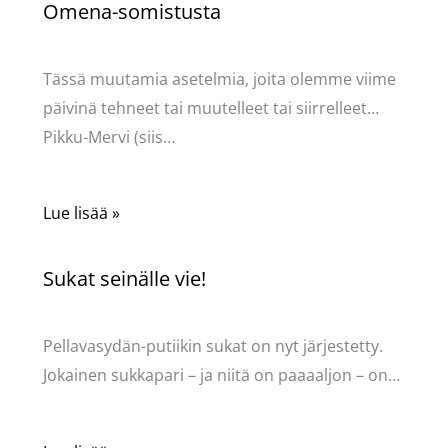
Omena-somistusta
Kommentoi
/
Uncategorized
/ Kirjoittaja
Pellavasydän
Tässä muutamia asetelmia, joita olemme viime
päivinä tehneet tai muutelleet tai siirrelleet…
Pikku-Mervi (siis…
Lue lisää »
Sukat seinälle vie!
Kommentoi
/
Uncategorized
/ Kirjoittaja
Pellavasydän
Pellavasydän-putiikin sukat on nyt järjestetty.
Jokainen sukkapari – ja niitä on paaaaljon – on…