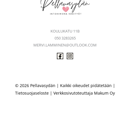
KOULUKATU 11B
050 3283265
MERVI.LAMMINEN@OUTLOOK.COM
© 2026 Pellavasydän | Kaikki oikeudet pidätetään |
Tietosuojaseloste
| Verkkosivutoteuttaja
Makum Oy