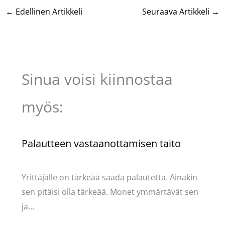
←
Edellinen Artikkeli
Seuraava Artikkeli
→
Sinua voisi kiinnostaa
myös:
Palautteen vastaanottamisen taito
Kommentoi
/
Uncategorized
/ Kirjoittaja
Pellavasydän
Yrittäjälle on tärkeää saada palautetta. Ainakin
sen pitäisi olla tärkeää. Monet ymmärtävät sen
ja…