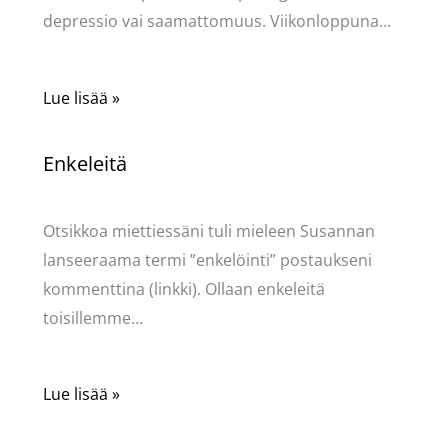
depressio vai saamattomuus. Viikonloppuna…
Lue lisää »
Enkeleitä
Kommentoi
/
Uncategorized
/ Kirjoittaja
Pellavasydän
Otsikkoa miettiessäni tuli mieleen Susannan
lanseeraama termi ”enkelöinti” postaukseni
kommenttina (linkki). Ollaan enkeleitä
toisillemme…
Lue lisää »