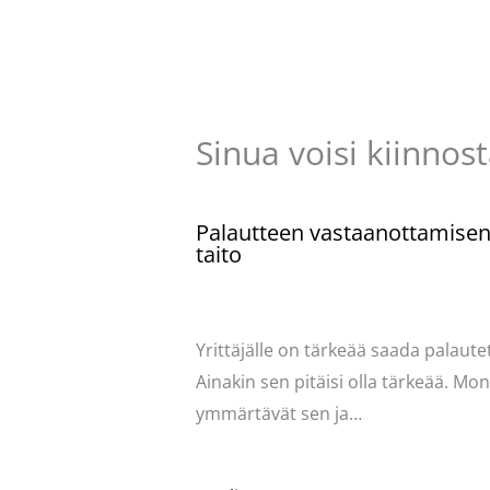
Sinua voisi kiinnos
Palautteen vastaanottamise
taito
Kommentoi
/
Uncategorized
/ Kirjoittaja
Pellavasydän
Yrittäjälle on tärkeää saada palautet
Ainakin sen pitäisi olla tärkeää. Mo
ymmärtävät sen ja…