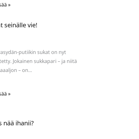
sää »
 seinälle vie!
ntoi
/
Uncategorized
/ Kirjoittaja
vasydän
vasydän-putiikin sukat on nyt
tetty. Jokainen sukkapari – ja niitä
aaaljon – on…
sää »
 nää ihanii?
ntoi
/
Uncategorized
/ Kirjoittaja
vasydän