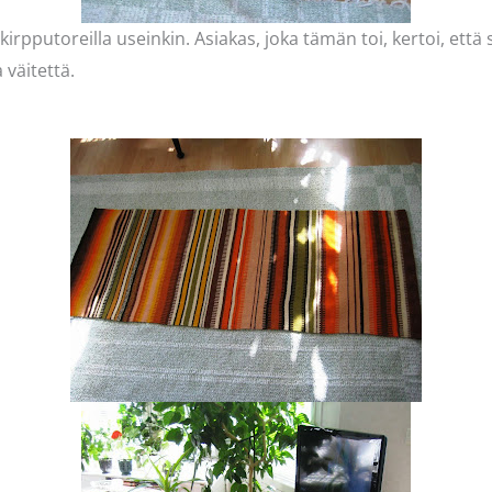
irpputoreilla useinkin. Asiakas, joka tämän toi, kertoi, ett
väitettä.