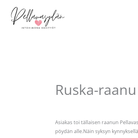
Siirry
sisältöön
Ruska-raanu
Kommentoi
/
Uncategorized
/ Kirjo
Asiakas toi tällaisen raanun Pellava
pöydän alle.Näin syksyn kynnyksellä