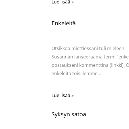
Lue lisää »
Enkeleitä
Kommentoi
/
Uncategorized
/ Kirjoittaja
Pellavasydän
Otsikkoa miettiessäni tuli mieleen
Susannan lanseeraama termi ”enkel
postaukseni kommenttina (linkki). O
enkeleitä toisillemme…
Lue lisää »
Syksyn satoa
Kommentoi
/
Uncategorized
/ Kirjoittaja
Pellavasydän