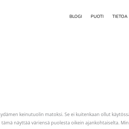
BLOGI
PUOTI
TIETOA
ittaja
Pellavasydän
sydämen keinutuolin matoksi. Se ei kuitenkaan ollut käytössä
 tämä näyttää väriensä puolesta oikein ajankohtaiselta. Minu