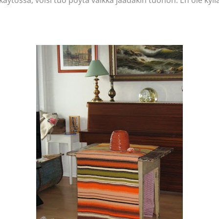
n käytössä, voisi tuo pöytä vaikka jäädäkin tuohon. En ole k