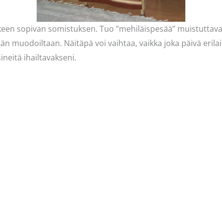
keen sopivan somistuksen. Tuo ”mehiläispesää” muistuttava 
än muodoiltaan. Näitäpä voi vaihtaa, vaikka joka päivä erila
ineitä ihailtavakseni.