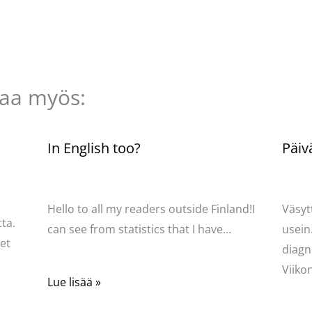
taa myös:
n
In English too?
Päiv
Kommentoi
/
Uncategorized
/ Kirjoittaja
Komme
Pellavasydän
Pella
Hello to all my readers outside Finland!I
Väsyt
ta.
can see from statistics that I have…
usein
net
diagn
Viik
Lue lisää »