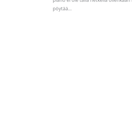
piano ei ole tällä hetkellä ollenkaa
pöytää…