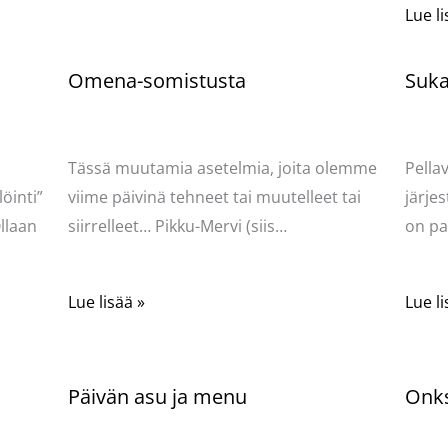
Lue li
Omena-somistusta
Sukat
Kommentoi
/
Uncategorized
/ Kirjoittaja
Komme
Pellavasydän
Pella
Tässä muutamia asetelmia, joita olemme
Pella
öinti”
viime päivinä tehneet tai muutelleet tai
järjes
llaan
siirrelleet… Pikku-Mervi (siis…
on pa
Lue lisää »
Lue li
Päivän asu ja menu
Onks
Kommentoi
/
Uncategorized
/ Kirjoittaja
Komme
Pellavasydän
Pella