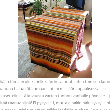
 tämä ei ole kenellekään kelvannut, joten toin sen kotiin 
aanuna halua tätä omaan kotiini missään tapauksessa – se e
Kun asettelin sitä kuvausta varten tuohon vanhalle pöydälle – 
itää raanua siinä! Ei pysyvästi, mutta ainakin näin syksyllä