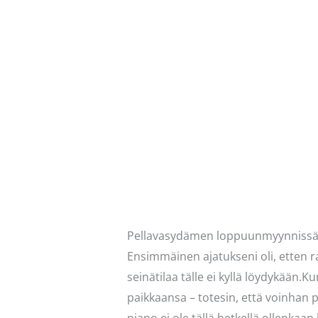
Pellavasydämen loppuunmyynnissäkään
Ensimmäinen ajatukseni oli, etten r
seinätilaa tälle ei kyllä löydykään.
paikkaansa – totesin, että voinhan p