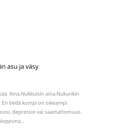
än asu ja väsy
ntoi
/
Uncategorized
/ Kirjoittaja
vasydän
tää. Aina.Nukkuisin aina.Nukunkin
. En tiedä kumpi on oikeampi
oosi, depressio vai saamattomuus.
onloppuna…