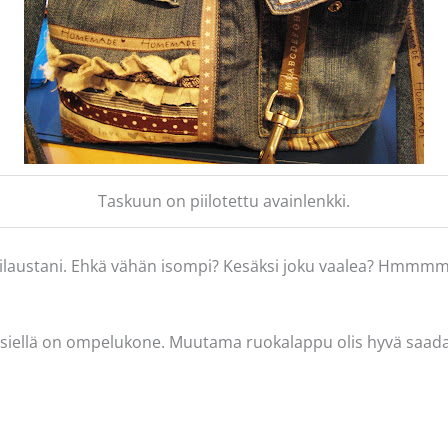
Taskuun on piilotettu avainlenkki.
 tilaustani. Ehkä vähän isompi? Kesäksi joku vaalea? Hmmm
 siellä on ompelukone. Muutama ruokalappu olis hyvä saada 