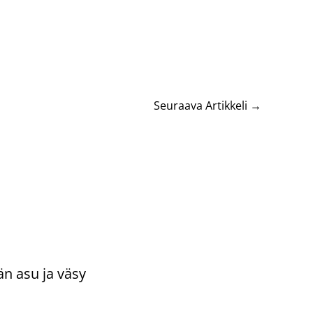
Seuraava Artikkeli
→
än asu ja väsy
ntoi
/
Uncategorized
/ Kirjoittaja
vasydän