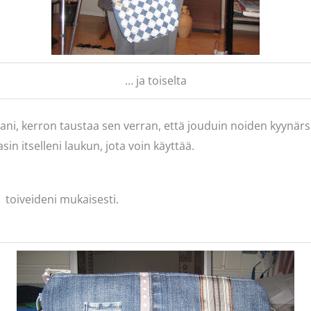
… ja toiselta
iani, kerron taustaa sen verran, että jouduin noiden kyynä
in itselleni laukun, jota voin käyttää.
toiveideni mukaisesti.