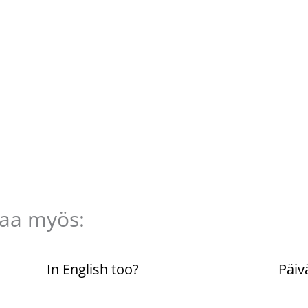
taa myös:
n
In English too?
Päiv
Kommentoi
/
Uncategorized
/ Kirjoittaja
Komme
Pellavasydän
Pella