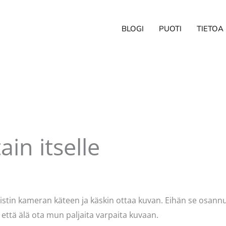
BLOGI
PUOTI
TIETOA
ain itselle
ittaja
Pellavasydän
pistin kameran käteen ja käskin ottaa kuvan. Eihän se osann
 että älä ota mun paljaita varpaita kuvaan.