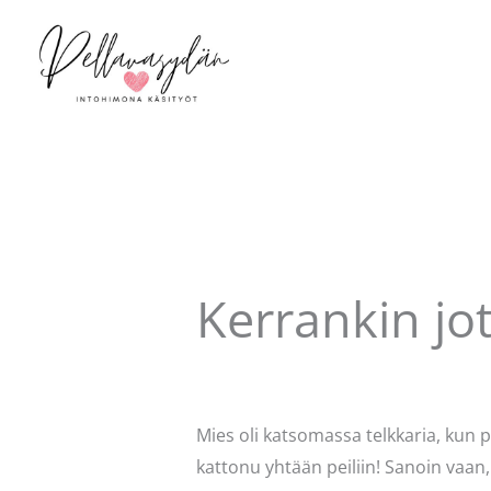
Siirry
sisältöön
Kerrankin jot
Kommentoi
/
Uncategorized
/ Kirjo
Mies oli katsomassa telkkaria, kun 
kattonu yhtään peiliin! Sanoin vaan,