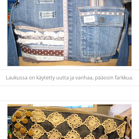
Laukussa on käytetty uutta ja vanhaa, pääosin farkkua.