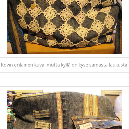
Kovin erilainen kuva, mutta kyllä on kyse samasta laukusta.