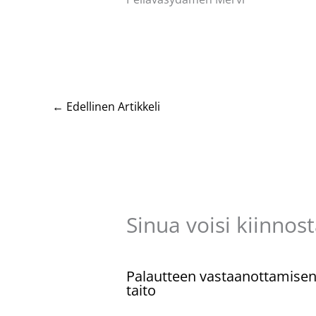
←
Edellinen Artikkeli
Sinua voisi kiinnos
Palautteen vastaanottamise
taito
Kommentoi
/
Uncategorized
/ Kirjoittaja