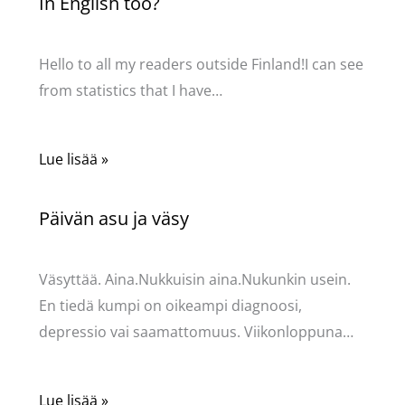
In English too?
Kommentoi
/
Uncategorized
/ Kirjoittaja
Pellavasydän
Hello to all my readers outside Finland!I can see
from statistics that I have…
Lue lisää »
Päivän asu ja väsy
Kommentoi
/
Uncategorized
/ Kirjoittaja
Pellavasydän
Väsyttää. Aina.Nukkuisin aina.Nukunkin usein.
En tiedä kumpi on oikeampi diagnoosi,
depressio vai saamattomuus. Viikonloppuna…
Lue lisää »