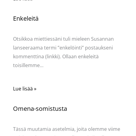
Enkeleitä
Kommentoi
/
Uncategorized
/ Kirjoittaja
Pellavasydän
Otsikkoa miettiessäni tuli mieleen Susannan
lanseeraama termi ”enkelöinti” postaukseni
kommenttina (linkki). Ollaan enkeleitä
toisillemme…
Lue lisää »
Omena-somistusta
Kommentoi
/
Uncategorized
/ Kirjoittaja
Pellavasydän
Tässä muutamia asetelmia, joita olemme viime