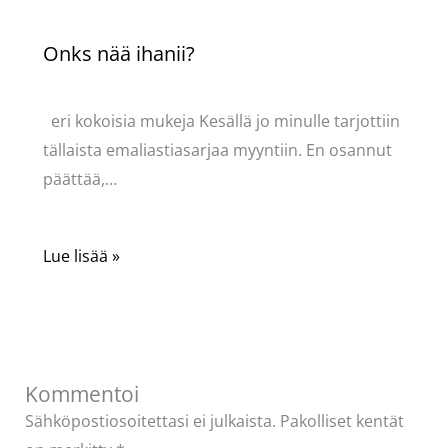
Onks nää ihanii?
Kommentoi
/
Uncategorized
/ Kirjoittaja
Pellavasydän
eri kokoisia mukeja Kesällä jo minulle tarjottiin
tällaista emaliastiasarjaa myyntiin. En osannut
päättää,…
Lue lisää »
Kommentoi
Sähköpostiosoitettasi ei julkaista.
Pakolliset kentät