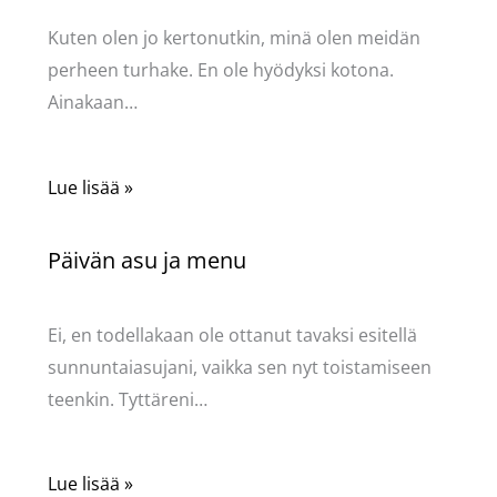
Kuten olen jo kertonutkin, minä olen meidän
perheen turhake. En ole hyödyksi kotona.
Ainakaan…
Lue lisää »
Päivän asu ja menu
Kommentoi
/
Uncategorized
/ Kirjoittaja
Pellavasydän
Ei, en todellakaan ole ottanut tavaksi esitellä
sunnuntaiasujani, vaikka sen nyt toistamiseen
teenkin. Tyttäreni…
Lue lisää »