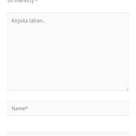
on merkitty
*
Kirjoita
tähän..
Name*