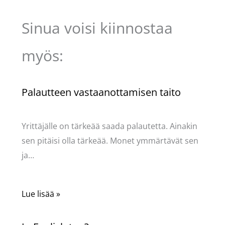
Sinua voisi kiinnostaa
myös:
Palautteen vastaanottamisen taito
Kommentoi
/
Uncategorized
/ Kirjoittaja
Pellavasydän
Yrittäjälle on tärkeää saada palautetta. Ainakin
sen pitäisi olla tärkeää. Monet ymmärtävät sen
ja…
Lue lisää »