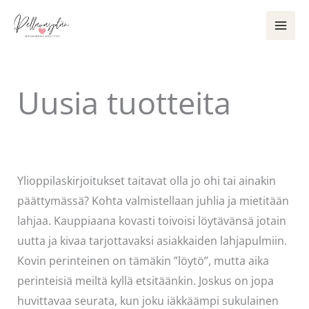
Siirry
sisältöön
Uusia tuotteita
Kommentoi
/
Uncategorized
/ Kirjoittaja
Pellavasydän
Ylioppilaskirjoitukset taitavat olla jo ohi tai ainakin
päättymässä? Kohta valmistellaan juhlia ja mietitään
lahjaa. Kauppiaana kovasti toivoisi löytävänsä jotain
uutta ja kivaa tarjottavaksi asiakkaiden lahjapulmiin.
Kovin perinteinen on tämäkin ”löytö”, mutta aika
perinteisiä meiltä kyllä etsitäänkin. Joskus on jopa
huvittavaa seurata, kun joku iäkkäämpi sukulainen