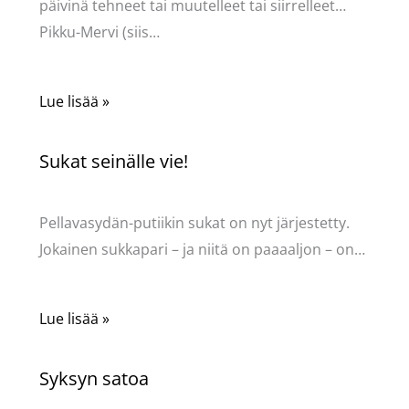
päivinä tehneet tai muutelleet tai siirrelleet…
Pikku-Mervi (siis…
Lue lisää »
Sukat seinälle vie!
Kommentoi
/
Uncategorized
/ Kirjoittaja
Pellavasydän
Pellavasydän-putiikin sukat on nyt järjestetty.
Jokainen sukkapari – ja niitä on paaaaljon – on…
Lue lisää »
Syksyn satoa
Kommentoi
/
Uncategorized
/ Kirjoittaja
Pellavasydän