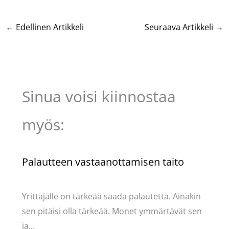
←
Edellinen Artikkeli
Seuraava Artikkeli
→
Sinua voisi kiinnostaa
myös:
Palautteen vastaanottamisen taito
Kommentoi
/
Uncategorized
/ Kirjoittaja
Pellavasydän
Yrittäjälle on tärkeää saada palautetta. Ainakin
sen pitäisi olla tärkeää. Monet ymmärtävät sen
ja…