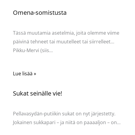
Omena-somistusta
Kommentoi
/
Uncategorized
/ Kirjoittaja
Pellavasydän
Tässä muutamia asetelmia, joita olemme viime
päivinä tehneet tai muutelleet tai siirrelleet…
Pikku-Mervi (siis…
Lue lisää »
Sukat seinälle vie!
Kommentoi
/
Uncategorized
/ Kirjoittaja
Pellavasydän
Pellavasydän-putiikin sukat on nyt järjestetty.
Jokainen sukkapari – ja niitä on paaaaljon – on…