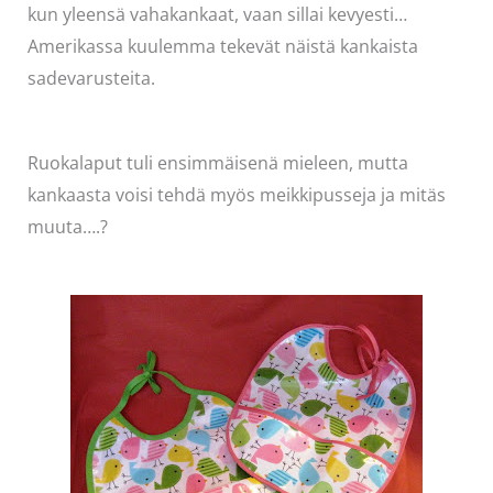
kun yleensä vahakankaat, vaan sillai kevyesti…
Amerikassa kuulemma tekevät näistä kankaista
sadevarusteita.
Ruokalaput tuli ensimmäisenä mieleen, mutta
kankaasta voisi tehdä myös meikkipusseja ja mitäs
muuta….?