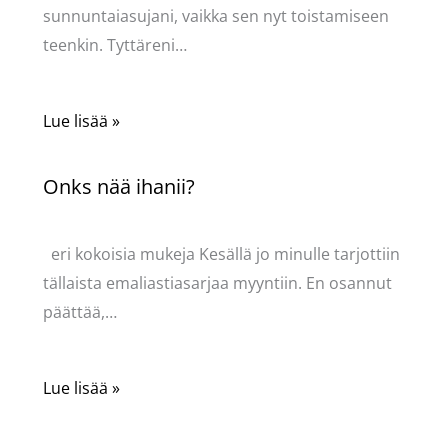
sunnuntaiasujani, vaikka sen nyt toistamiseen
teenkin. Tyttäreni…
Lue lisää »
Onks nää ihanii?
Kommentoi
/
Uncategorized
/ Kirjoittaja
Pellavasydän
eri kokoisia mukeja Kesällä jo minulle tarjottiin
tällaista emaliastiasarjaa myyntiin. En osannut
päättää,…
Lue lisää »