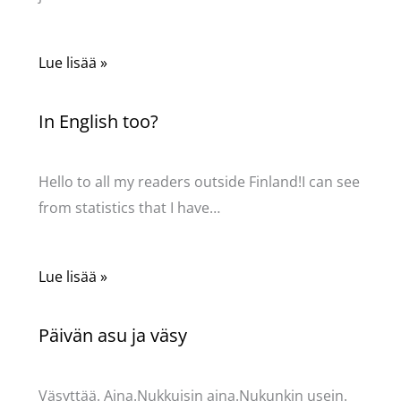
Lue lisää »
In English too?
Kommentoi
/
Uncategorized
/ Kirjoittaja
Pellavasydän
Hello to all my readers outside Finland!I can see
from statistics that I have…
Lue lisää »
Päivän asu ja väsy
Kommentoi
/
Uncategorized
/ Kirjoittaja
Pellavasydän
Väsyttää. Aina.Nukkuisin aina.Nukunkin usein.