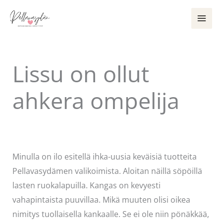
Siirry
sisältöön
Lissu on ollut
ahkera ompelija
Kommentoi
/
Uncategorized
/ Kirjoittaja
Pellavasydän
Minulla on ilo esitellä ihka-uusia keväisiä tuotteita
Pellavasydämen valikoimista. Aloitan näillä söpöillä
lasten ruokalapuilla. Kangas on kevyesti
vahapintaista puuvillaa. Mikä muuten olisi oikea
nimitys tuollaisella kankaalle. Se ei ole niin pönäkkää,