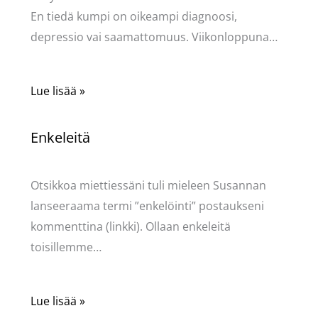
En tiedä kumpi on oikeampi diagnoosi,
depressio vai saamattomuus. Viikonloppuna…
Lue lisää »
Enkeleitä
Kommentoi
/
Uncategorized
/ Kirjoittaja
Pellavasydän
Otsikkoa miettiessäni tuli mieleen Susannan
lanseeraama termi ”enkelöinti” postaukseni
kommenttina (linkki). Ollaan enkeleitä
toisillemme…
Lue lisää »