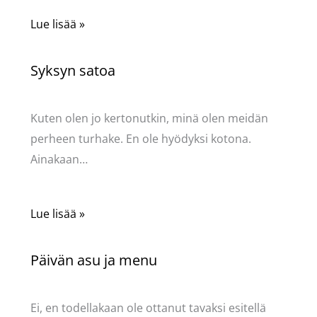
Lue lisää »
Syksyn satoa
Kommentoi
/
Uncategorized
/ Kirjoittaja
Pellavasydän
Kuten olen jo kertonutkin, minä olen meidän
perheen turhake. En ole hyödyksi kotona.
Ainakaan…
Lue lisää »
Päivän asu ja menu
Kommentoi
/
Uncategorized
/ Kirjoittaja
Pellavasydän
Ei, en todellakaan ole ottanut tavaksi esitellä