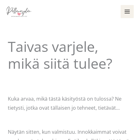
Siirry
sisältöön
Taivas varjele,
mikä siitä tulee?
Kommentoi
/
Uncategorized
/ Kirjoittaja
Pellavasydän
Kuka arvaa, mikä tästä käsityöstä on tulossa? Ne
tietysti, jotka ovat tällaisen jo tehneet, tietävät…
Näytän sitten, kun valmistuu. Innokkaimmat voivat