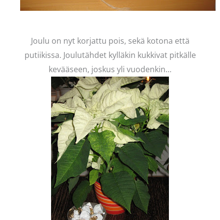
Joulu on nyt korjattu pois, sekä kotona että
putiikissa. Joulutähdet kylläkin kukkivat pitkälle
kevääseen, joskus yli vuodenkin…