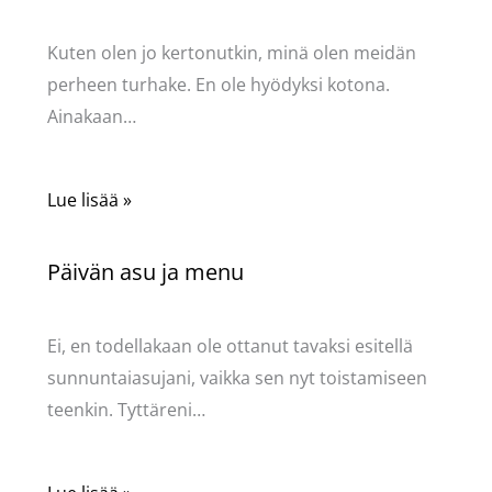
Kommentoi
/
Uncategorized
/ Kirjoittaja
Pellavasydän
Kuten olen jo kertonutkin, minä olen meidän
perheen turhake. En ole hyödyksi kotona.
Ainakaan…
Lue lisää »
Päivän asu ja menu
Kommentoi
/
Uncategorized
/ Kirjoittaja
Pellavasydän
Ei, en todellakaan ole ottanut tavaksi esitellä
sunnuntaiasujani, vaikka sen nyt toistamiseen
teenkin. Tyttäreni…