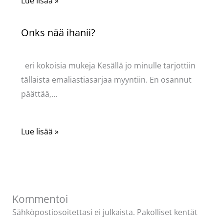
Lue lisää »
Onks nää ihanii?
Kommentoi
/
Uncategorized
/ Kirjoittaja
Pellavasydän
eri kokoisia mukeja Kesällä jo minulle tarjottiin
tällaista emaliastiasarjaa myyntiin. En osannut
päättää,…
Lue lisää »
Kommentoi
Sähköpostiosoitettasi ei julkaista.
Pakolliset kentät