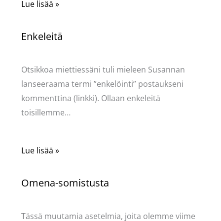
Lue lisää »
Enkeleitä
Kommentoi
/
Uncategorized
/ Kirjoittaja
Pellavasydän
Otsikkoa miettiessäni tuli mieleen Susannan
lanseeraama termi ”enkelöinti” postaukseni
kommenttina (linkki). Ollaan enkeleitä
toisillemme…
Lue lisää »
Omena-somistusta
Kommentoi
/
Uncategorized
/ Kirjoittaja
Pellavasydän
Tässä muutamia asetelmia, joita olemme viime