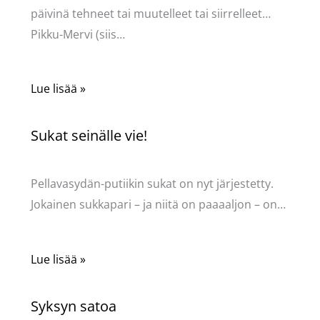
päivinä tehneet tai muutelleet tai siirrelleet…
Pikku-Mervi (siis…
Lue lisää »
Sukat seinälle vie!
Kommentoi
/
Uncategorized
/ Kirjoittaja
Pellavasydän
Pellavasydän-putiikin sukat on nyt järjestetty.
Jokainen sukkapari – ja niitä on paaaaljon – on…
Lue lisää »
Syksyn satoa