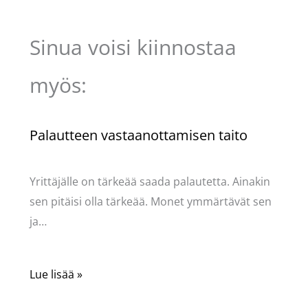
Sinua voisi kiinnostaa
myös:
Palautteen vastaanottamisen taito
Kommentoi
/
Uncategorized
/ Kirjoittaja
Pellavasydän
Yrittäjälle on tärkeää saada palautetta. Ainakin
sen pitäisi olla tärkeää. Monet ymmärtävät sen
ja…
Lue lisää »