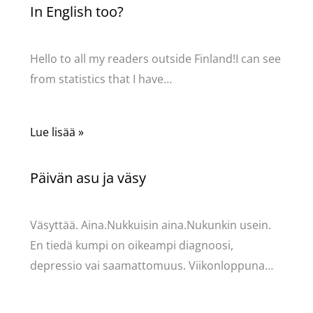
In English too?
Kommentoi
/
Uncategorized
/ Kirjoittaja
Pellavasydän
Hello to all my readers outside Finland!I can see
from statistics that I have…
Lue lisää »
Päivän asu ja väsy
Kommentoi
/
Uncategorized
/ Kirjoittaja
Pellavasydän
Väsyttää. Aina.Nukkuisin aina.Nukunkin usein.
En tiedä kumpi on oikeampi diagnoosi,
depressio vai saamattomuus. Viikonloppuna…