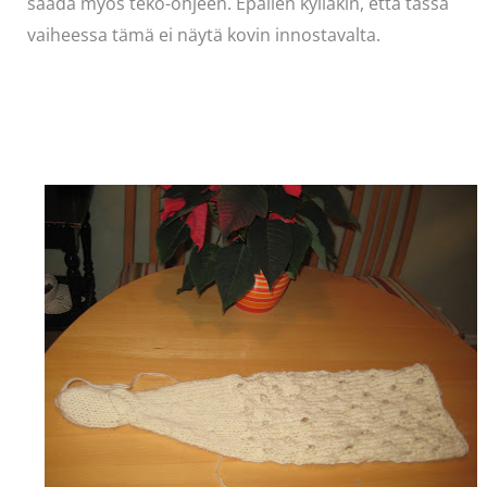
saada myös teko-ohjeen. Epäilen kylläkin, että tässä
vaiheessa tämä ei näytä kovin innostavalta.