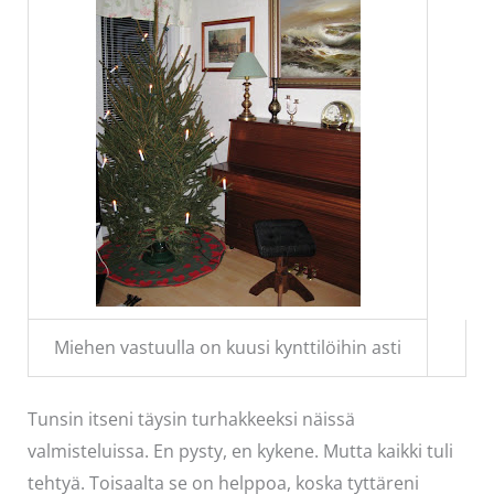
Miehen vastuulla on kuusi kynttilöihin asti
Tunsin itseni täysin turhakkeeksi näissä
valmisteluissa. En pysty, en kykene. Mutta kaikki tuli
tehtyä. Toisaalta se on helppoa, koska tyttäreni