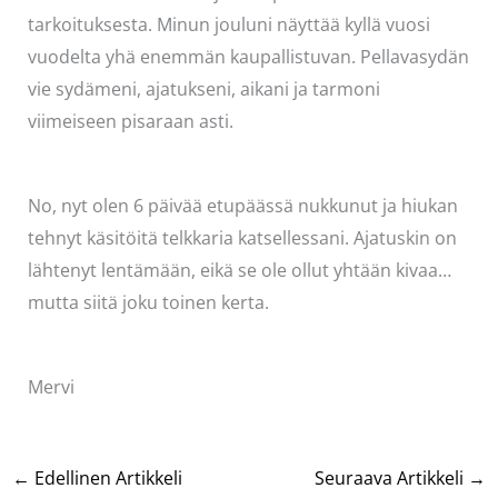
tarkoituksesta. Minun jouluni näyttää kyllä vuosi
vuodelta yhä enemmän kaupallistuvan. Pellavasydän
vie sydämeni, ajatukseni, aikani ja tarmoni
viimeiseen pisaraan asti.
No, nyt olen 6 päivää etupäässä nukkunut ja hiukan
tehnyt käsitöitä telkkaria katsellessani. Ajatuskin on
lähtenyt lentämään, eikä se ole ollut yhtään kivaa…
mutta siitä joku toinen kerta.
Mervi
←
Edellinen Artikkeli
Seuraava Artikkeli
→