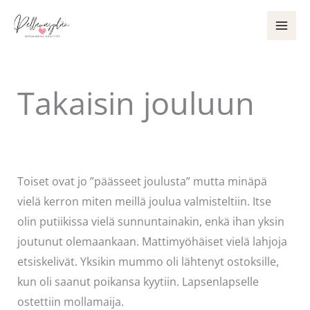
Siirry
sisältöön
Takaisin jouluun
Kommentoi
/
Uncategorized
/ Kirjoittaja
Pellavasydän
Toiset ovat jo ”päässeet joulusta” mutta minäpä
vielä kerron miten meillä joulua valmisteltiin. Itse
olin putiikissa vielä sunnuntainakin, enkä ihan yksin
joutunut olemaankaan. Mattimyöhäiset vielä lahjoja
etsiskelivät. Yksikin mummo oli lähtenyt ostoksille,
kun oli saanut poikansa kyytiin. Lapsenlapselle
ostettiin mollamaija.