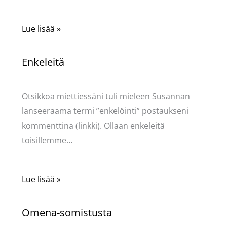
Lue lisää »
Enkeleitä
Kommentoi
/
Uncategorized
/ Kirjoittaja
Pellavasydän
Otsikkoa miettiessäni tuli mieleen Susannan
lanseeraama termi ”enkelöinti” postaukseni
kommenttina (linkki). Ollaan enkeleitä
toisillemme…
Lue lisää »
Omena-somistusta
Kommentoi
/
Uncategorized
/ Kirjoittaja
Pellavasydän