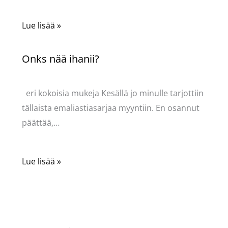
Lue lisää »
Onks nää ihanii?
Kommentoi
/
Uncategorized
/ Kirjoittaja
Pellavasydän
eri kokoisia mukeja Kesällä jo minulle tarjottiin
tällaista emaliastiasarjaa myyntiin. En osannut
päättää,…
Lue lisää »