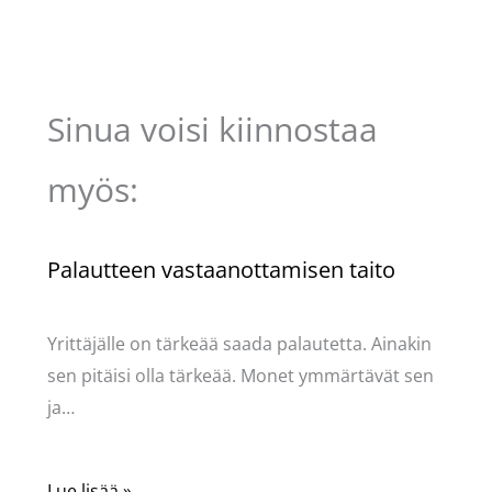
Sinua voisi kiinnostaa
myös:
Palautteen vastaanottamisen taito
Kommentoi
/
Uncategorized
/ Kirjoittaja
Pellavasydän
Yrittäjälle on tärkeää saada palautetta. Ainakin
sen pitäisi olla tärkeää. Monet ymmärtävät sen
ja…
Lue lisää »