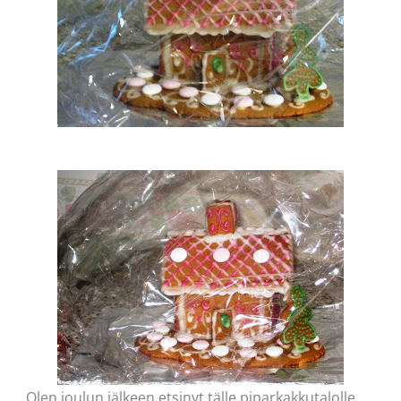
Olen joulun jälkeen etsinyt tälle piparkakkutalolle