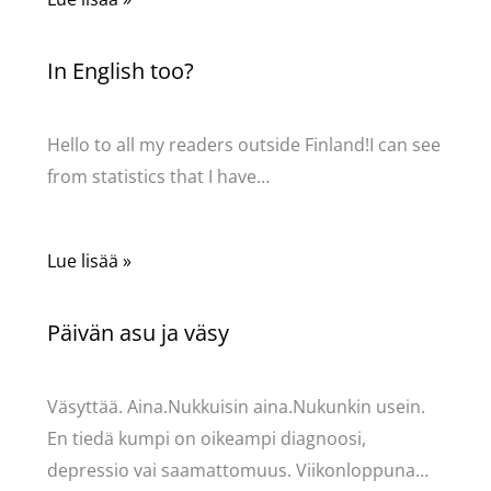
In English too?
Kommentoi
/
Uncategorized
/ Kirjoittaja
Pellavasydän
Hello to all my readers outside Finland!I can see
from statistics that I have…
Lue lisää »
Päivän asu ja väsy
Kommentoi
/
Uncategorized
/ Kirjoittaja
Pellavasydän
Väsyttää. Aina.Nukkuisin aina.Nukunkin usein.
En tiedä kumpi on oikeampi diagnoosi,
depressio vai saamattomuus. Viikonloppuna…