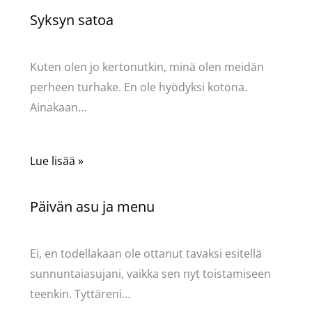
Syksyn satoa
Kommentoi
/
Uncategorized
/ Kirjoittaja
Pellavasydän
Kuten olen jo kertonutkin, minä olen meidän
perheen turhake. En ole hyödyksi kotona.
Ainakaan…
Lue lisää »
Päivän asu ja menu
Kommentoi
/
Uncategorized
/ Kirjoittaja
Pellavasydän
Ei, en todellakaan ole ottanut tavaksi esitellä
sunnuntaiasujani, vaikka sen nyt toistamiseen
teenkin. Tyttäreni…