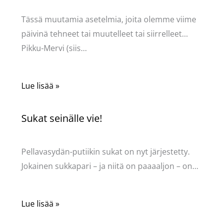
Tässä muutamia asetelmia, joita olemme viime
päivinä tehneet tai muutelleet tai siirrelleet…
Pikku-Mervi (siis…
Lue lisää »
Sukat seinälle vie!
Kommentoi
/
Uncategorized
/ Kirjoittaja
Pellavasydän
Pellavasydän-putiikin sukat on nyt järjestetty.
Jokainen sukkapari – ja niitä on paaaaljon – on…
Lue lisää »