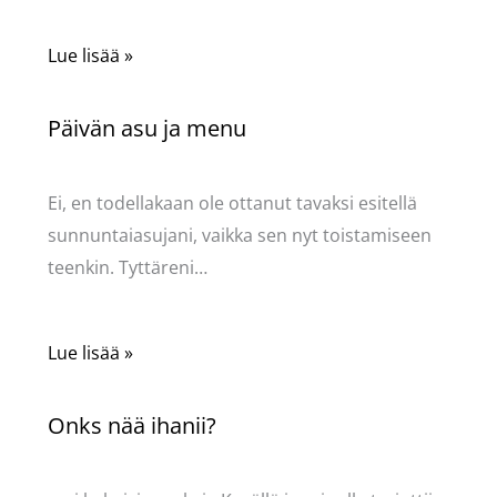
Lue lisää »
Päivän asu ja menu
Kommentoi
/
Uncategorized
/ Kirjoittaja
Pellavasydän
Ei, en todellakaan ole ottanut tavaksi esitellä
sunnuntaiasujani, vaikka sen nyt toistamiseen
teenkin. Tyttäreni…
Lue lisää »
Onks nää ihanii?
Kommentoi
/
Uncategorized
/ Kirjoittaja
Pellavasydän