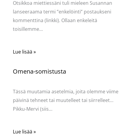
Otsikkoa miettiessäni tuli mieleen Susannan
lanseeraama termi ”enkelöinti” postaukseni
kommenttina (linkki). Ollaan enkeleitä
toisillemme…
Lue lisää »
Omena-somistusta
Kommentoi
/
Uncategorized
/ Kirjoittaja
Pellavasydän
Tässä muutamia asetelmia, joita olemme viime
päivinä tehneet tai muutelleet tai siirrelleet…
Pikku-Mervi (siis…
Lue lisää »