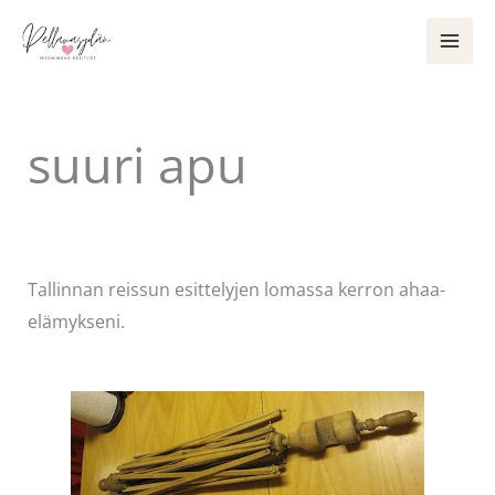
Siirry
sisältöön
suuri apu
Kommentoi
/
Uncategorized
/ Kirjoittaja
Pellavasydän
Tallinnan reissun esittelyjen lomassa kerron ahaa-
elämykseni.