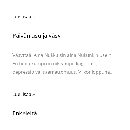
Lue lisää »
Päivän asu ja väsy
Kommentoi
/
Uncategorized
/ Kirjoittaja
Pellavasydän
Väsyttää. Aina.Nukkuisin aina.Nukunkin usein.
En tiedä kumpi on oikeampi diagnoosi,
depressio vai saamattomuus. Viikonloppuna…
Lue lisää »
Enkeleitä
Kommentoi
/
Uncategorized
/ Kirjoittaja
Pellavasydän