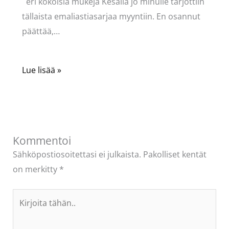
eri kokoisia mukeja Kesällä jo minulle tarjottiin
tällaista emaliastiasarjaa myyntiin. En osannut
päättää,…
Lue lisää »
Kommentoi
Sähköpostiosoitettasi ei julkaista.
Pakolliset kentät
on merkitty
*
Kirjoita
tähän..