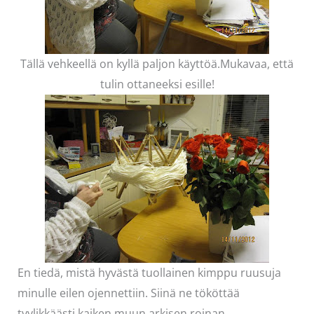
Tällä vehkeellä on kyllä paljon käyttöä.Mukavaa, että
tulin ottaneeksi esille!
En tiedä, mistä hyvästä tuollainen kimppu ruusuja
minulle eilen ojennettiin. Siinä ne tököttää
tyylikkäästi kaiken muun arkisen roinan