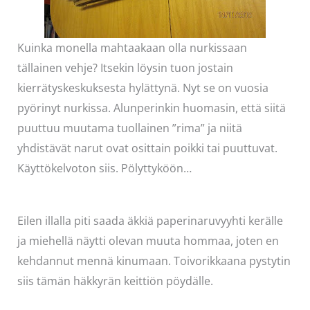
Kuinka monella mahtaakaan olla nurkissaan
tällainen vehje? Itsekin löysin tuon jostain
kierrätyskeskuksesta hylättynä. Nyt se on vuosia
pyörinyt nurkissa. Alunperinkin huomasin, että siitä
puuttuu muutama tuollainen ”rima” ja niitä
yhdistävät narut ovat osittain poikki tai puuttuvat.
Käyttökelvoton siis. Pölyttyköön…
Eilen illalla piti saada äkkiä paperinaruvyyhti kerälle
ja miehellä näytti olevan muuta hommaa, joten en
kehdannut mennä kinumaan. Toivorikkaana pystytin
siis tämän häkkyrän keittiön pöydälle.