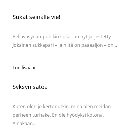
Sukat seinälle vie!
Kommentoi
/
Uncategorized
/ Kirjoittaja
Pellavasydän
Pellavasydän-putiikin sukat on nyt järjestetty.
Jokainen sukkapari – ja niitä on paaaaljon – on…
Lue lisää »
Syksyn satoa
Kommentoi
/
Uncategorized
/ Kirjoittaja
Pellavasydän
Kuten olen jo kertonutkin, minä olen meidän
perheen turhake. En ole hyödyksi kotona.
Ainakaan…