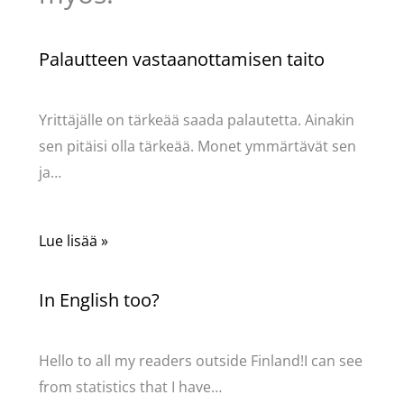
Palautteen vastaanottamisen taito
Kommentoi
/
Uncategorized
/ Kirjoittaja
Pellavasydän
Yrittäjälle on tärkeää saada palautetta. Ainakin
sen pitäisi olla tärkeää. Monet ymmärtävät sen
ja…
Lue lisää »
In English too?
Kommentoi
/
Uncategorized
/ Kirjoittaja
Pellavasydän
Hello to all my readers outside Finland!I can see
from statistics that I have…