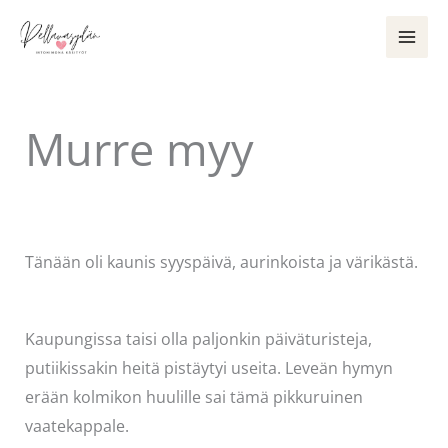
Siirry
sisältöön
Murre myy
Kommentoi
/
Uncategorized
/ Kirjoittaja
Pellavasydän
Tänään oli kaunis syyspäivä, aurinkoista ja värikästä.
Kaupungissa taisi olla paljonkin päiväturisteja,
putiikissakin heitä pistäytyi useita. Leveän hymyn
erään kolmikon huulille sai tämä pikkuruinen
vaatekappale.