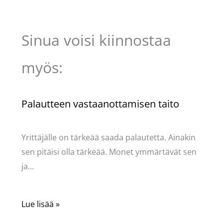
Sinua voisi kiinnostaa
myös:
Palautteen vastaanottamisen taito
Kommentoi
/
Uncategorized
/ Kirjoittaja
Pellavasydän
Yrittäjälle on tärkeää saada palautetta. Ainakin
sen pitäisi olla tärkeää. Monet ymmärtävät sen
ja…
Lue lisää »