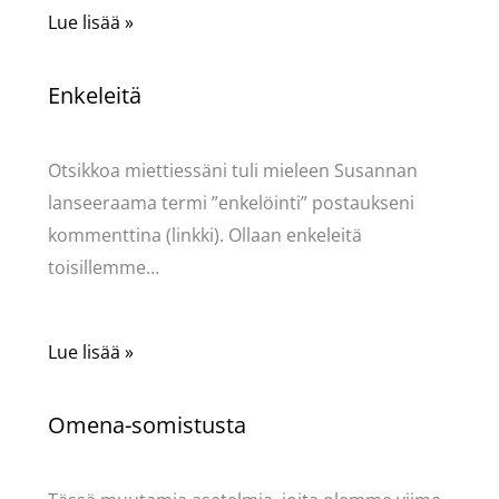
Lue lisää »
Enkeleitä
Kommentoi
/
Uncategorized
/ Kirjoittaja
Pellavasydän
Otsikkoa miettiessäni tuli mieleen Susannan
lanseeraama termi ”enkelöinti” postaukseni
kommenttina (linkki). Ollaan enkeleitä
toisillemme…
Lue lisää »
Omena-somistusta
Kommentoi
/
Uncategorized
/ Kirjoittaja
Pellavasydän