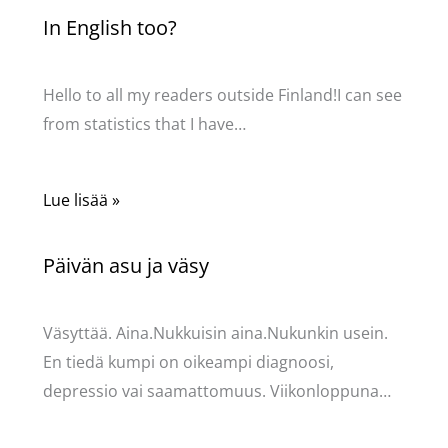
In English too?
Kommentoi
/
Uncategorized
/ Kirjoittaja
Pellavasydän
Hello to all my readers outside Finland!I can see
from statistics that I have…
Lue lisää »
Päivän asu ja väsy
Kommentoi
/
Uncategorized
/ Kirjoittaja
Pellavasydän
Väsyttää. Aina.Nukkuisin aina.Nukunkin usein.
En tiedä kumpi on oikeampi diagnoosi,
depressio vai saamattomuus. Viikonloppuna…