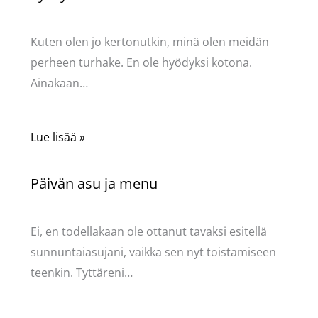
Kommentoi
/
Uncategorized
/ Kirjoittaja
Pellavasydän
Kuten olen jo kertonutkin, minä olen meidän
perheen turhake. En ole hyödyksi kotona.
Ainakaan…
Lue lisää »
Päivän asu ja menu
Kommentoi
/
Uncategorized
/ Kirjoittaja
Pellavasydän
Ei, en todellakaan ole ottanut tavaksi esitellä
sunnuntaiasujani, vaikka sen nyt toistamiseen
teenkin. Tyttäreni…