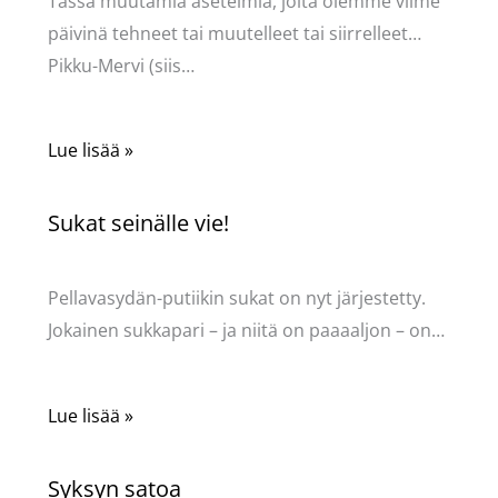
Tässä muutamia asetelmia, joita olemme viime
päivinä tehneet tai muutelleet tai siirrelleet…
Pikku-Mervi (siis…
Lue lisää »
Sukat seinälle vie!
Kommentoi
/
Uncategorized
/ Kirjoittaja
Pellavasydän
Pellavasydän-putiikin sukat on nyt järjestetty.
Jokainen sukkapari – ja niitä on paaaaljon – on…
Lue lisää »
Syksyn satoa