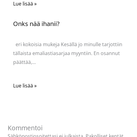
Lue lisää »
Onks nää ihanii?
Kommentoi
/
Uncategorized
/ Kirjoittaja
Pellavasydän
eri kokoisia mukeja Kesällä jo minulle tarjottiin
tällaista emaliastiasarjaa myyntiin. En osannut
päättää,…
Lue lisää »
Kommentoi
Sähköpostiosoitettasi ei julkaista.
Pakolliset kentät