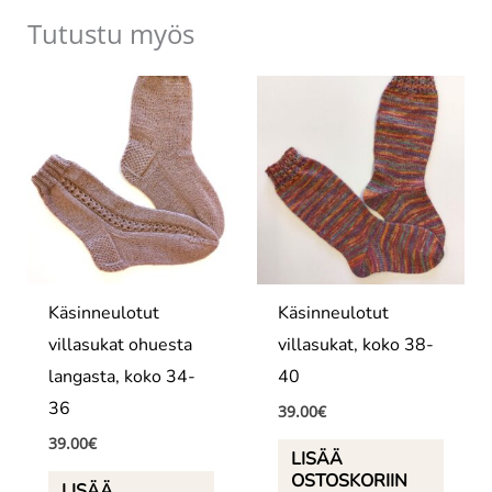
Tutustu myös
Käsinneulotut
Käsinneulotut
villasukat ohuesta
villasukat, koko 38-
langasta, koko 34-
40
36
39.00
€
39.00
€
LISÄÄ
OSTOSKORIIN
LISÄÄ