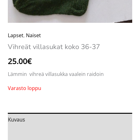
Lapset
,
Naiset
Vihreät villasukat koko 36-37
25.00
€
Lämmin vihreä villasukka vaalein raidoin
Varasto loppu
Kuvaus
Arviot (0)