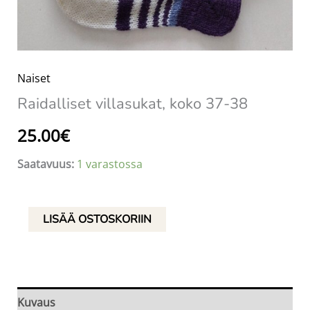
Naiset
Raidalliset villasukat, koko 37-38
25.00
€
Saatavuus:
1 varastossa
Raidalliset
LISÄÄ OSTOSKORIIN
villasukat,
koko
37-
38
Kuvaus