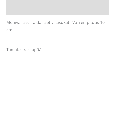
määrä
Arviot (0)
Moniväriset, raidalliset villasukat. Varren pituus 10
cm.
Tiimalasikantapää.