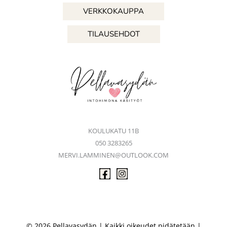
VERKKOKAUPPA
TILAUSEHDOT
KOULUKATU 11B
050 3283265
MERVI.LAMMINEN@OUTLOOK.COM
© 2026 Pellavasydän | Kaikki oikeudet pidätetään |