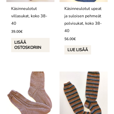
Käsinneulotut
Käsinneulotut upeat
villasukat, koko 38-
ja suloisen pehmeät
40
polvisukat, koko 38-
40
39.00
€
56.00
€
LISÄÄ
OSTOSKORIIN
LUE LISÄÄ