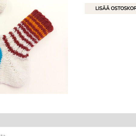
Raidalliset
LISÄÄ OSTOSKOR
villasukat,
koko
37/38
määrä
sta