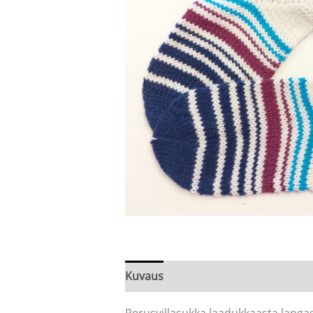
Kuvaus
Arviot (0)
Perusvillasukka laadukkaasta langa