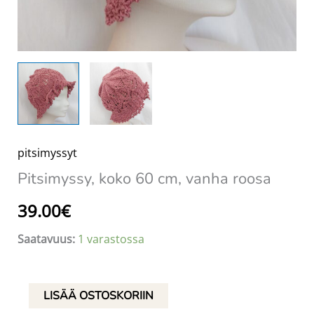
pitsimyssyt
Pitsimyssy, koko 60 cm, vanha roosa
39.00
€
Saatavuus:
1 varastossa
Pitsimyssy,
LISÄÄ OSTOSKORIIN
koko