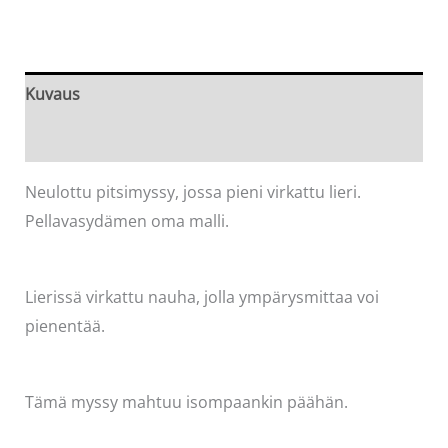
60
cm,
vanha
Kuvaus
roosa
Arviot (0)
määrä
Neulottu pitsimyssy, jossa pieni virkattu lieri.
Pellavasydämen oma malli.
Lierissä virkattu nauha, jolla ympärysmittaa voi
pienentää.
Tämä myssy mahtuu isompaankin päähän.