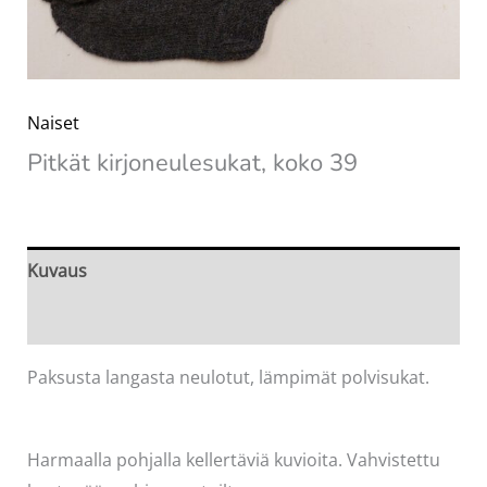
Naiset
Pitkät kirjoneulesukat, koko 39
Kuvaus
Arviot (0)
Paksusta langasta neulotut, lämpimät polvisukat.
Harmaalla pohjalla kellertäviä kuvioita. Vahvistettu