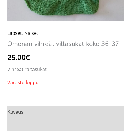
Lapset
,
Naiset
Omenan vihreät villasukat koko 36-37
25.00
€
Vihreät raitasukat
Varasto loppu
Kuvaus
Arviot (0)