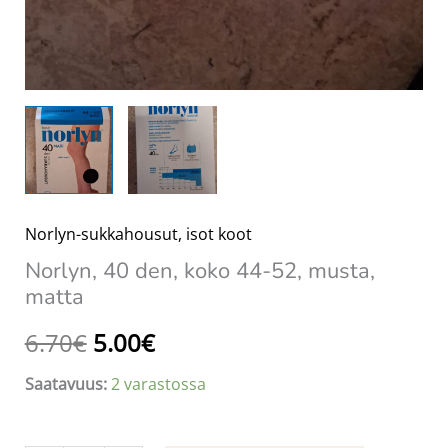
Norlyn-sukkahousut, isot koot
Norlyn, 40 den, koko 44-52, musta,
matta
Alkuperäinen
Nykyinen
6.70
€
5.00
€
hinta
hinta
Saatavuus:
2 varastossa
oli:
on: