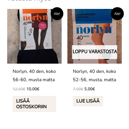
Ale!
Ale!
LOPPU VARASTOSTA
Norlyn, 40 den, koko
Norlyn, 40 den, koko
56-60, musta matta
52-56, musta, matta
Alkuperäinen
Nykyinen
Alkuperäinen
Nykyinen
12.60
€
10.00
€
7.00
€
5.00
€
hinta
hinta
hinta
hinta
oli:
on:
oli:
on:
LISÄÄ
LUE LISÄÄ
12.60€.
10.00€.
7.00€.
5.00€.
OSTOSKORIIN