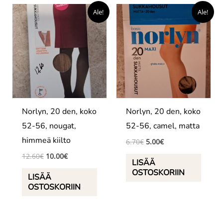
Ale!
Ale!
Norlyn, 20 den, koko
Norlyn, 20 den, koko
52-56, nougat,
52-56, camel, matta
himmeä kiilto
Alkuperäinen
Nykyinen
6.70
€
5.00
€
hinta
hinta
Alkuperäinen
Nykyinen
12.60
€
10.00
€
oli:
on:
LISÄÄ
hinta
hinta
6.70€.
5.00€.
OSTOSKORIIN
oli:
on:
LISÄÄ
12.60€.
10.00€.
OSTOSKORIIN